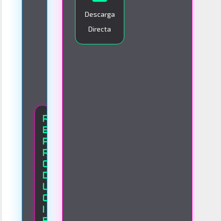
O
Descarga
Directa
R
E
P
R
O
D
U
C
I
E