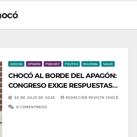
hocó
JUDICIAL
OPINIÓN
PODCAST
POLÍTICA
REGIONAL
SALUD
CHOCÓ AL BORDE DEL APAGÓN:
CONGRESO EXIGE RESPUESTAS
URGENTES AL GOBIERNO
30 DE JULIO DE 2026
REDACCIÓN REVISTA CHOCÓ
NACIONAL
0 COMENTARIOS
La crisis energética del Chocó llegó al Congreso de
la República. Durante la instalación de la Comisión
Sexta Constitucional Permanente, el representante