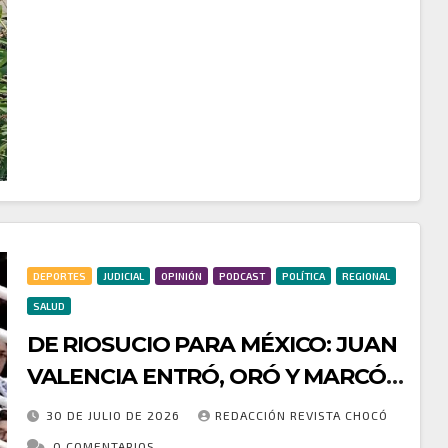
un menor de edad, ambos integrantes de este
grupo armado organizado…
DEPORTES
JUDICIAL
OPINIÓN
PODCAST
POLÍTICA
REGIONAL
SALUD
DE RIOSUCIO PARA MÉXICO: JUAN
VALENCIA ENTRÓ, ORÓ Y MARCÓ
EL GOL AGÓNICO QUE LE DIO EL
30 DE JULIO DE 2026
REDACCIÓN REVISTA CHOCÓ
TRIUNFO AL NECAXA
0 COMENTARIOS