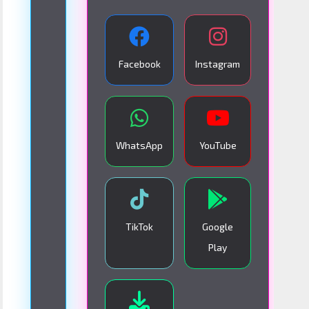
A
N
S
Facebook
Instagram
M
I
S
I
WhatsApp
YouTube
Ó
N
E
N
TikTok
Google
V
Play
I
V