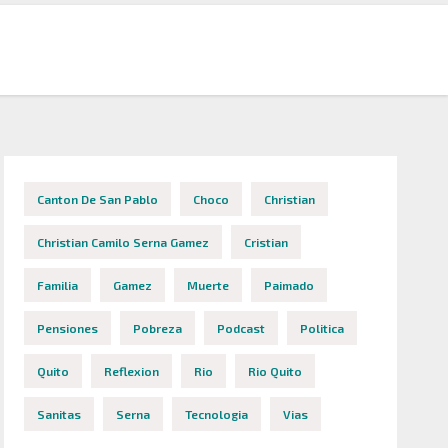
Canton De San Pablo
Choco
Christian
Christian Camilo Serna Gamez
Cristian
Familia
Gamez
Muerte
Paimado
Pensiones
Pobreza
Podcast
Politica
Quito
Reflexion
Rio
Rio Quito
Sanitas
Serna
Tecnologia
Vias