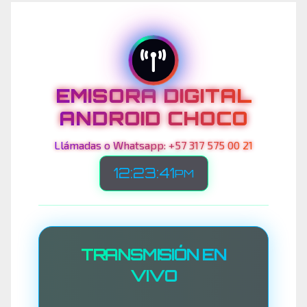
EMISORA DIGITAL
ANDROID CHOCO
Llámadas o Whatsapp: +57 317 575 00 21
12:23:44
PM
TRANSMISIÓN EN
VIVO