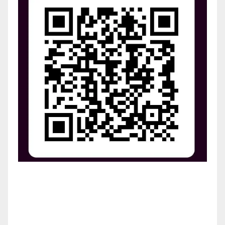
¡Apoya el crecimiento de Revista Chocó!
¡Necesitamos tu ayuda para llevar nuestra revista al
siguiente nivel! Tu donación hace la diferencia.