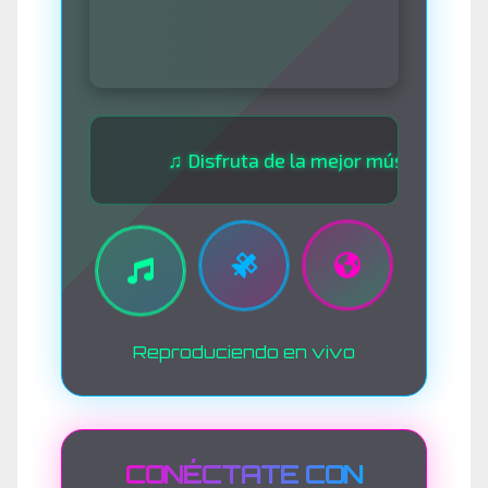
♫ Disfruta de la mejor música las 24 horas ♫
Reproduciendo en vivo
CONÉCTATE CON