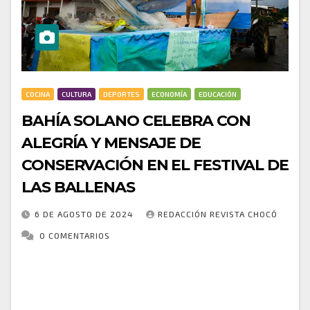
COCINA
CULTURA
DEPORTES
ECONOMÍA
EDUCACIÓN
BAHÍA SOLANO CELEBRA CON
ALEGRÍA Y MENSAJE DE
CONSERVACIÓN EN EL FESTIVAL DE
LAS BALLENAS
6 DE AGOSTO DE 2024
REDACCIÓN REVISTA CHOCÓ
0 COMENTARIOS
Los barrios Carmen y Panquiaco de Bahía Solano
ofrecieron un mensaje poderoso de amor y
conservación durante la reciente comparsa del