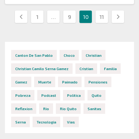
Paginación
1
…
9
10
11
de
entradas
Canton De San Pablo
Choco
Christian
Christian Camilo Serna Gamez
Cristian
Familia
Gamez
Muerte
Paimado
Pensiones
Pobreza
Podcast
Politica
Quito
Reflexion
Rio
Rio Quito
Sanitas
Serna
Tecnologia
Vias