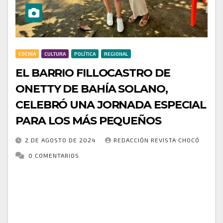
COCINA
CULTURA
POLÍTICA
REGIONAL
EL BARRIO FILLOCASTRO DE
ONETTY DE BAHÍA SOLANO,
CELEBRÓ UNA JORNADA ESPECIAL
PARA LOS MÁS PEQUEÑOS
2 DE AGOSTO DE 2024
REDACCIÓN REVISTA CHOCÓ
0 COMENTARIOS
En una mañana repleta de alegría y entusiasmo, el
barrio Fillocastro de Onetty llevó a cabo una jornada
especial dedicada a los más pequeños. La
celebración incluyó una serie de…