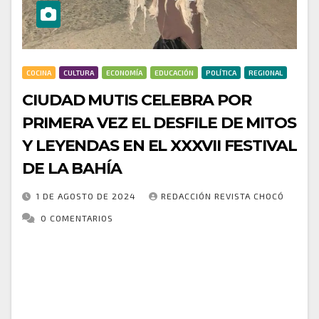
COCINA
CULTURA
ECONOMÍA
EDUCACIÓN
POLÍTICA
REGIONAL
CIUDAD MUTIS CELEBRA POR
PRIMERA VEZ EL DESFILE DE MITOS
Y LEYENDAS EN EL XXXVII FESTIVAL
DE LA BAHÍA
1 DE AGOSTO DE 2024
REDACCIÓN REVISTA CHOCÓ
0 COMENTARIOS
En el marco del XXXVII Festival de la Bahía, Ciudad
Mutis vivió una noche de magia y tradición con la
celebración del primer Desfile de Mitos y Leyendas.
Este evento…