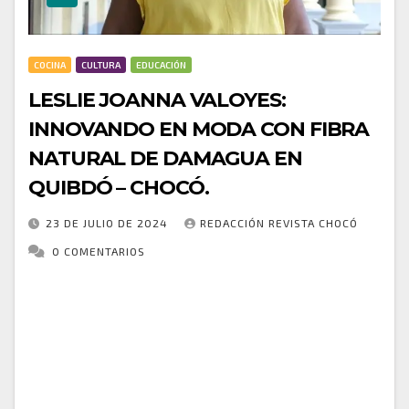
COCINA
CULTURA
EDUCACIÓN
LESLIE JOANNA VALOYES:
INNOVANDO EN MODA CON FIBRA
NATURAL DE DAMAGUA EN
QUIBDÓ – CHOCÓ.
23 DE JULIO DE 2024
REDACCIÓN REVISTA CHOCÓ
0 COMENTARIOS
Leslie Joanna Valoyes Cuesta, una diseñadora de
profesión y artesana de vocación, se ha destacado en
Quibdó, Chocó, por su trabajo pionero con la fibra
natural de la Damagua, integrándola…