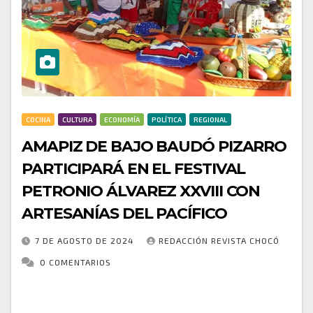
COCINA
CULTURA
ECONOMÍA
POLÍTICA
REGIONAL
AMAPIZ DE BAJO BAUDÓ PIZARRO
PARTICIPARÁ EN EL FESTIVAL
PETRONIO ÁLVAREZ XXVIII CON
ARTESANÍAS DEL PACÍFICO
7 DE AGOSTO DE 2024
REDACCIÓN REVISTA CHOCÓ
0 COMENTARIOS
La Asociación Creaciones AMAPIZ de Bajo Baudó
Pizarro se enorgullece de participar en la XXVIII