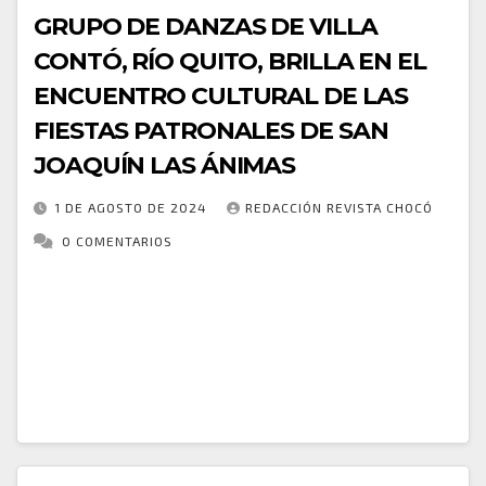
GRUPO DE DANZAS DE VILLA
CONTÓ, RÍO QUITO, BRILLA EN EL
ENCUENTRO CULTURAL DE LAS
FIESTAS PATRONALES DE SAN
JOAQUÍN LAS ÁNIMAS
1 DE AGOSTO DE 2024
REDACCIÓN REVISTA CHOCÓ
0 COMENTARIOS
Nos llena de alegría y orgullo anunciar que el grupo
de danzas del corregimiento de Villa Conto,
perteneciente al municipio de Río Quito, tuvo una
destacada participación en el reciente…