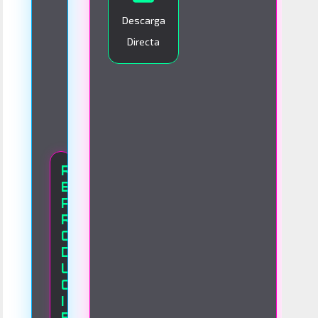
O
Descarga
Directa
R
E
P
R
O
D
U
C
I
E