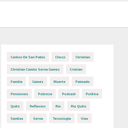
Canton De San Pablo
Choco
Christian
Christian Camilo Serna Gamez
Cristian
Familia
Gamez
Muerte
Paimado
Pensiones
Pobreza
Podcast
Politica
Quito
Reflexion
Rio
Rio Quito
Sanitas
Serna
Tecnologia
Vias