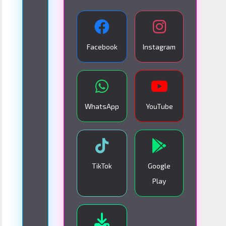
A
N
S
Facebook
Instagram
M
I
S
I
WhatsApp
YouTube
Ó
N
E
N
TikTok
Google
V
Play
I
V