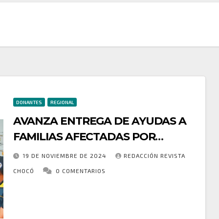
DONANTES
REGIONAL
AVANZA ENTREGA DE AYUDAS A
FAMILIAS AFECTADAS POR
INUNDACIONES EN EL VALLE,
19 DE NOVIEMBRE DE 2024
REDACCIÓN REVISTA
BAHÍA SOLANO.
CHOCÓ
0 COMENTARIOS
Gracias al trabajo conjunto entre la Gobernadora
Nubia Carolina, la Unidad de Gestión de Riesgos y la
Administración Municipal de Bahía Solano, se ha