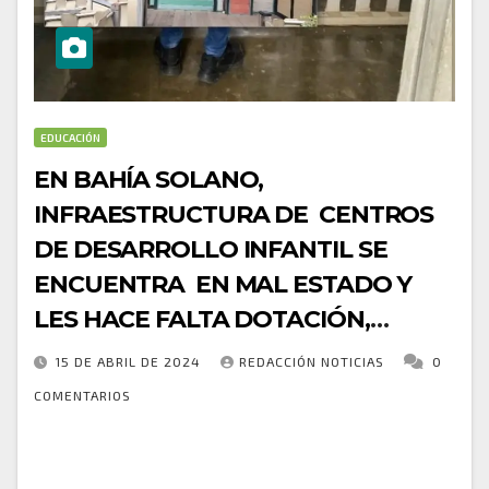
EDUCACIÓN
EN BAHÍA SOLANO,
INFRAESTRUCTURA DE CENTROS
DE DESARROLLO INFANTIL SE
ENCUENTRA EN MAL ESTADO Y
LES HACE FALTA DOTACIÓN,
SEGUN DENUNCIA DEL
15 DE ABRIL DE 2024
REDACCIÓN NOTICIAS
0
PERSONERO MUNICIPAL.
COMENTARIOS
El Personero Municipal de Bahía Solano, ha puesto
en conocimiento de las entidades competentes