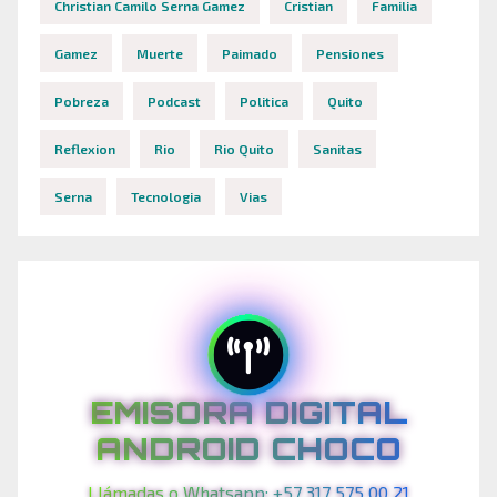
Christian Camilo Serna Gamez
Cristian
Familia
Gamez
Muerte
Paimado
Pensiones
Pobreza
Podcast
Politica
Quito
Reflexion
Rio
Rio Quito
Sanitas
Serna
Tecnologia
Vias
EMISORA DIGITAL
ANDROID CHOCO
Llámadas o Whatsapp: +57 317 575 00 21