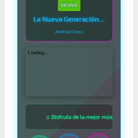
EN VIVO
La Nueva Generación Del Sistema
Android Chocó
♫ Disfruta de la mejor música las 24 horas ♫ 