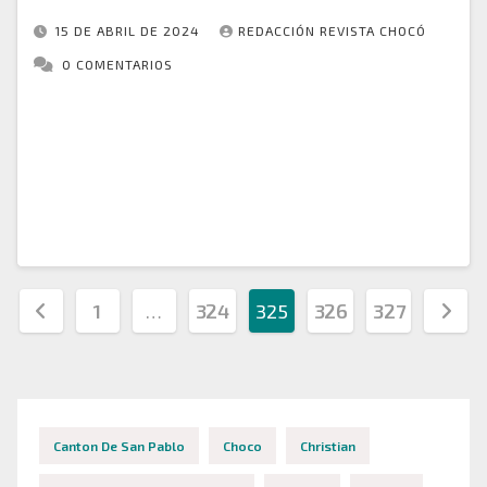
DEL CHOCÓ
15 DE ABRIL DE 2024
REDACCIÓN REVISTA CHOCÓ
0 COMENTARIOS
La Personería Municipal de Nuquí – Chocó y la
Universidad Tecnológica del Chocó – Diego Luis
Córdoba han dado un paso significativo hacia la
colaboración y el progreso con la…
Paginación
1
…
324
325
326
327
de
entradas
Canton De San Pablo
Choco
Christian