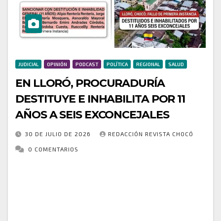
JUDICIAL
OPINIÓN
PODCAST
POLÍTICA
REGIONAL
SALUD
EN LLORÓ, PROCURADURÍA
DESTITUYE E INHABILITA POR 11
AÑOS A SEIS EXCONCEJALES
30 DE JULIO DE 2026
REDACCIÓN REVISTA CHOCÓ
0 COMENTARIOS
La Procuraduría Regional de Juzgamiento de
Antioquia profirió un fallo de primera instancia
mediante el cual declaró disciplinariamente
responsables a seis exconcejales del municipio de