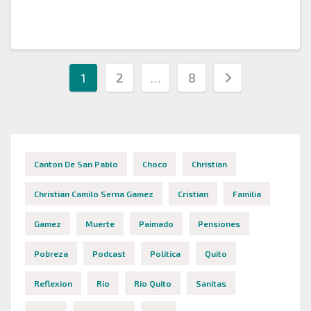
sobre un presunto caso de violencia…
Paginación
1
2
…
8
de
entradas
Canton De San Pablo
Choco
Christian
Christian Camilo Serna Gamez
Cristian
Familia
Gamez
Muerte
Paimado
Pensiones
Pobreza
Podcast
Politica
Quito
Reflexion
Rio
Rio Quito
Sanitas