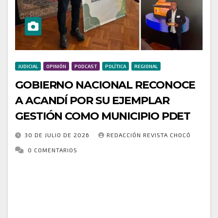
JUDICIAL
OPINIÓN
PODCAST
POLÍTICA
REGIONAL
GOBIERNO NACIONAL RECONOCE
A ACANDÍ POR SU EJEMPLAR
GESTIÓN COMO MUNICIPIO PDET
30 DE JULIO DE 2026
REDACCIÓN REVISTA CHOCÓ
0 COMENTARIOS
El municipio de Acandí, Chocó, fue protagonista este
martes en la Casa de Nariño, donde recibió un
importante reconocimiento por su destacado
desempeño institucional. La condecoración fue