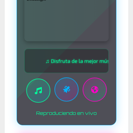
♫ Disfruta de la mejor música las 24 horas ♫
Reproduciendo en vivo