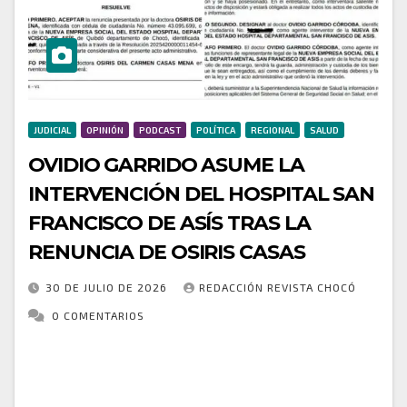
JUDICIAL
OPINIÓN
PODCAST
POLÍTICA
REGIONAL
SALUD
OVIDIO GARRIDO ASUME LA
INTERVENCIÓN DEL HOSPITAL SAN
FRANCISCO DE ASÍS TRAS LA
RENUNCIA DE OSIRIS CASAS
30 DE JULIO DE 2026
REDACCIÓN REVISTA CHOCÓ
0 COMENTARIOS
La Superintendencia Nacional de Salud oficializó la
designación de Ovidio Garrido Córdoba como nuevo
agente interventor de la Nueva ESE Hospital