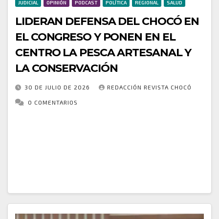
JUDICIAL
OPINIÓN
PODCAST
POLÍTICA
REGIONAL
SALUD
LIDERAN DEFENSA DEL CHOCÓ EN
EL CONGRESO Y PONEN EN EL
CENTRO LA PESCA ARTESANAL Y
LA CONSERVACIÓN
30 DE JULIO DE 2026
REDACCIÓN REVISTA CHOCÓ
0 COMENTARIOS
La representante a la Cámara por el Chocó, Astrid
Sánchez, destacó su participación en el Caucus
Conservacionista y de los Océanos del Congreso de
la República, un espacio donde se…