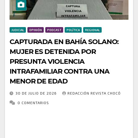
JUDICIAL
OPINIÓN
PODCAST
POLÍTICA
REGIONAL
CAPTURADA EN BAHÍA SOLANO:
MUJER ES DETENIDA POR
PRESUNTA VIOLENCIA
INTRAFAMILIAR CONTRA UNA
MENOR DE EDAD
30 DE JULIO DE 2026
REDACCIÓN REVISTA CHOCÓ
0 COMENTARIOS
En atención a un llamado ciudadano, uniformados de
Policía Nacional de los Colombianos en Bahía Solano
acudieron a la comunidad Dumá, donde se alertó