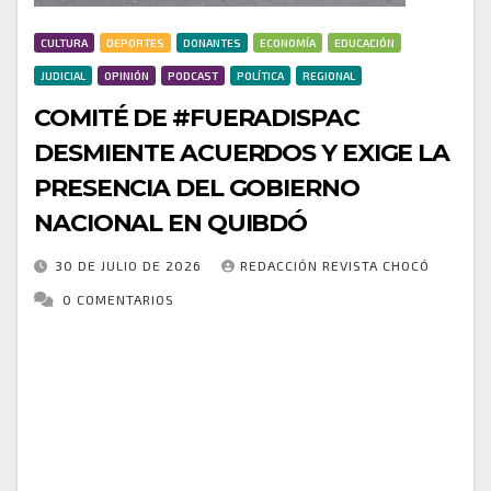
CULTURA
DEPORTES
DONANTES
ECONOMÍA
EDUCACIÓN
JUDICIAL
OPINIÓN
PODCAST
POLÍTICA
REGIONAL
COMITÉ DE #FUERADISPAC
DESMIENTE ACUERDOS Y EXIGE LA
PRESENCIA DEL GOBIERNO
NACIONAL EN QUIBDÓ
30 DE JULIO DE 2026
REDACCIÓN REVISTA CHOCÓ
0 COMENTARIOS
🚨📃 Comunicado a la opinión pública #01 🚨 ▶️ El
comité organizador de la protesta #FueraDispac
entra a afirmar lo siguiente. 1️⃣. Desmentimos
cualquier información sobre posibles acuerdos en
los…