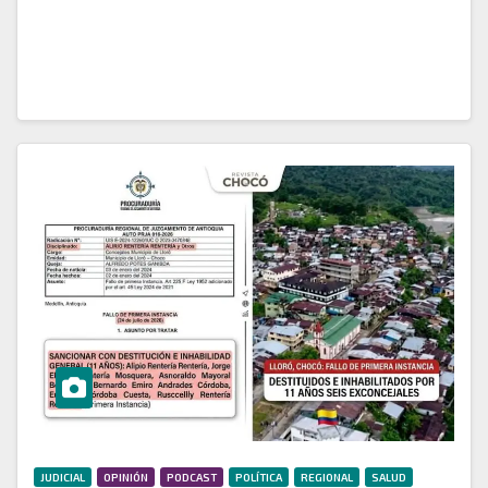
Sexta Constitucional Permanente, el representante a
la Cámara por el Chocó, Omar Francisco…
JUDICIAL
OPINIÓN
PODCAST
POLÍTICA
REGIONAL
SALUD