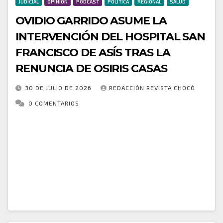
JUDICIAL
OPINIÓN
PODCAST
POLÍTICA
REGIONAL
SALUD
OVIDIO GARRIDO ASUME LA
INTERVENCIÓN DEL HOSPITAL SAN
FRANCISCO DE ASÍS TRAS LA
RENUNCIA DE OSIRIS CASAS
30 DE JULIO DE 2026
REDACCIÓN REVISTA CHOCÓ
0 COMENTARIOS
La Superintendencia Nacional de Salud oficializó la
designación de Ovidio Garrido Córdoba como nuevo
agente interventor de la Nueva ESE Hospital
Departamental San Francisco de Asís de Quibdó,
luego de…