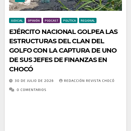
JUDICIAL
OPINIÓN
PODCAST
POLÍTICA
REGIONAL
EJÉRCITO NACIONAL GOLPEA LAS
ESTRUCTURAS DEL CLAN DEL
GOLFO CON LA CAPTURA DE UNO
DE SUS JEFES DE FINANZAS EN
CHOCÓ
30 DE JULIO DE 2026
REDACCIÓN REVISTA CHOCÓ
0 COMENTARIOS
Cabe destacar que, en menos de 48 horas, se logró el
sometimiento a la justicia y la desvinculación de un
menor de edad, ambos integrantes de este grupo
armado organizado…