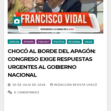
JUDICIAL
OPINIÓN
PODCAST
POLÍTICA
REGIONAL
SALUD
CHOCÓ AL BORDE DEL APAGÓN:
CONGRESO EXIGE RESPUESTAS
URGENTES AL GOBIERNO
NACIONAL
30 DE JULIO DE 2026
REDACCIÓN REVISTA CHOCÓ
0 COMENTARIOS
La crisis energética del Chocó llegó al Congreso de
la República. Durante la instalación de la Comisión