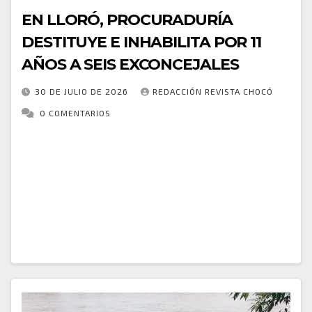
EN LLORÓ, PROCURADURÍA
DESTITUYE E INHABILITA POR 11
AÑOS A SEIS EXCONCEJALES
30 DE JULIO DE 2026
REDACCIÓN REVISTA CHOCÓ
0 COMENTARIOS
La Procuraduría Regional de Juzgamiento de
Antioquia profirió un fallo de primera instancia
mediante el cual declaró disciplinariamente
responsables a seis exconcejales del municipio de
Lloró, Chocó, imponiéndoles la sanción…