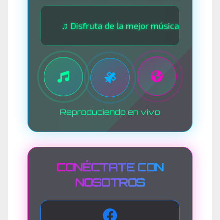
♫ Disfruta de la mejor música las 24 horas ♫ • ♫
Reproduciendo en vivo
CONÉCTATE CON
NOSOTROS