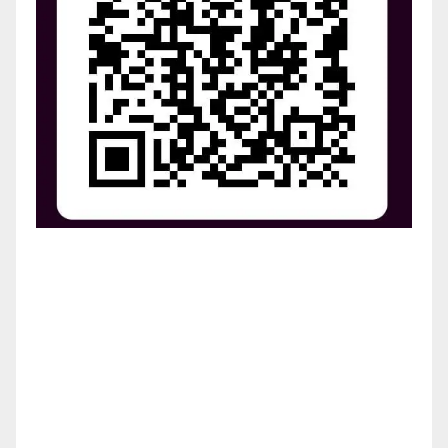
¡Apoya el crecimiento de Revista Chocó!
¡Necesitamos tu ayuda para llevar nuestra revista al
siguiente nivel! Tu donación hace la diferencia.
¡Únete a nosotros para inspirar, informar y conectar
a nuestra comunidad!
¡Gracias por tu generosidad!