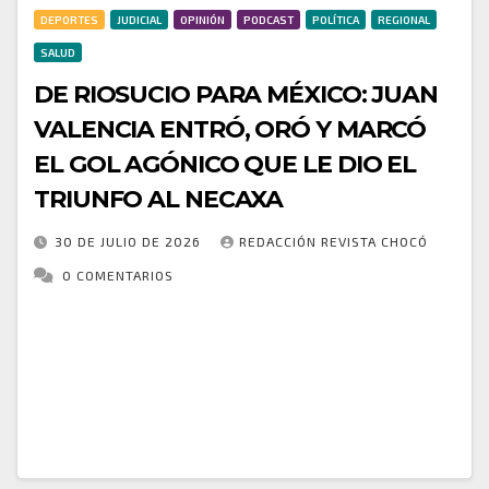
DEPORTES
JUDICIAL
OPINIÓN
PODCAST
POLÍTICA
REGIONAL
SALUD
DE RIOSUCIO PARA MÉXICO: JUAN
VALENCIA ENTRÓ, ORÓ Y MARCÓ
EL GOL AGÓNICO QUE LE DIO EL
TRIUNFO AL NECAXA
30 DE JULIO DE 2026
REDACCIÓN REVISTA CHOCÓ
0 COMENTARIOS
El talento chocoano volvió a brillar en el fútbol
internacional. Juan Valencia, oriundo de Riosucio,
Chocó, se convirtió en el héroe del Necaxa al anotar
el gol del triunfo 2-1…