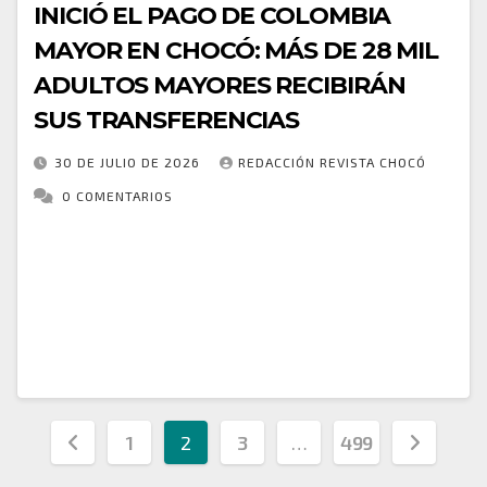
INICIÓ EL PAGO DE COLOMBIA
MAYOR EN CHOCÓ: MÁS DE 28 MIL
ADULTOS MAYORES RECIBIRÁN
SUS TRANSFERENCIAS
30 DE JULIO DE 2026
REDACCIÓN REVISTA CHOCÓ
0 COMENTARIOS
📢 Prosperidad Social, a través de la Gerencia
Regional Chocó, inició la entrega del sexto ciclo de
transferencias monetarias del programa Colombia
Mayor con una jornada masiva en el Coliseo…
Paginación
1
2
3
…
499
de