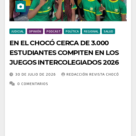
JUDICIAL
OPINIÓN
PODCAST
POLÍTICA
REGIONAL
SALUD
EN EL CHOCÓ CERCA DE 3.000
ESTUDIANTES COMPITEN EN LOS
JUEGOS INTERCOLEGIADOS 2026
30 DE JULIO DE 2026
REDACCIÓN REVISTA CHOCÓ
0 COMENTARIOS
Con la participación de cerca de 3.000 estudiantes-
deportistas de distintos municipios, el Chocó dio
apertura oficial a la fase zonal departamental de los
Juegos Intercolegiados 2026, un evento que reúne…