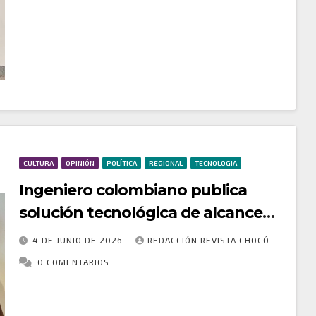
realizado en el corregimiento El Valle, jurisdicción
de Bahía Solano, la Policía Nacional hizo efectiva la
captura por orden judicial de un…
CULTURA
OPINIÓN
POLÍTICA
REGIONAL
TECNOLOGIA
Ingeniero colombiano publica
solución tecnológica de alcance
global
4 DE JUNIO DE 2026
REDACCIÓN REVISTA CHOCÓ
0 COMENTARIOS
Desde el Chocó para el mundo: ingeniero
colombiano publica herramienta tecnológica que