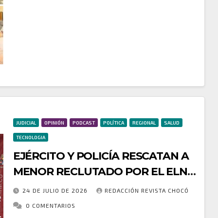
continúa fortaleciendo la economía sostenible del
departamento con la incorporación de nuevos
emprendimientos a la estrategia de Negocios
Verdes,…
JUDICIAL
OPINIÓN
PODCAST
POLÍTICA
REGIONAL
SALUD
TECNOLOGIA
EJÉRCITO Y POLICÍA RESCATAN A
MENOR RECLUTADO POR EL ELN
EN CHOCÓ
24 DE JULIO DE 2026
REDACCIÓN REVISTA CHOCÓ
0 COMENTARIOS