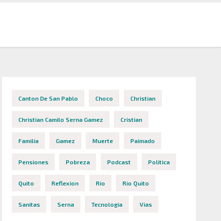
Canton De San Pablo
Choco
Christian
Christian Camilo Serna Gamez
Cristian
Familia
Gamez
Muerte
Paimado
Pensiones
Pobreza
Podcast
Politica
Quito
Reflexion
Rio
Rio Quito
Sanitas
Serna
Tecnologia
Vias