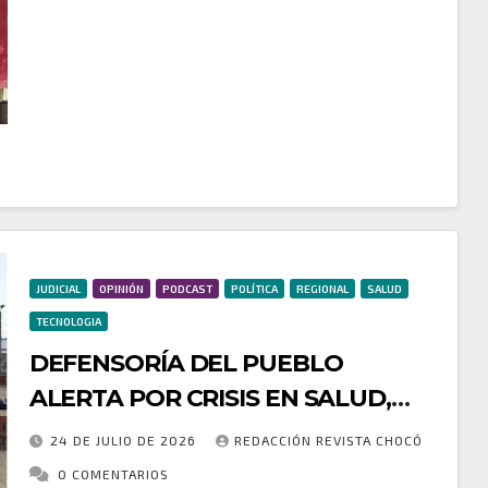
Las operaciones militares en el departamento del
Chocó continúan golpeando las estructuras
criminales de los grupos armados ilegales. En una
acción conjunta entre tropas del Batallón de
Infantería Liviana N.°…
JUDICIAL
OPINIÓN
PODCAST
POLÍTICA
REGIONAL
SALUD
TECNOLOGIA
DEFENSORÍA DEL PUEBLO
ALERTA POR CRISIS EN SALUD,
SEGURIDAD Y ACCESO A TIERRAS
24 DE JULIO DE 2026
REDACCIÓN REVISTA CHOCÓ
EN SAN JOSÉ DEL PALMAR
0 COMENTARIOS