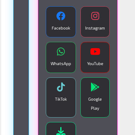
A
N
S
Facebook
Instagram
M
I
S
I
WhatsApp
YouTube
Ó
N
E
N
TikTok
Google
V
Play
I
V