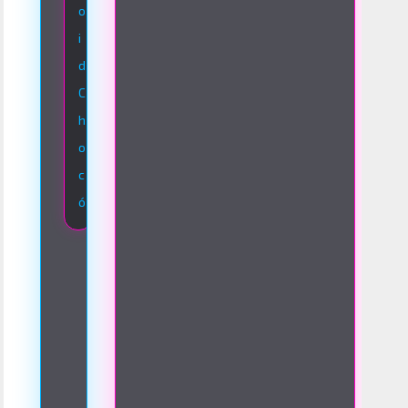
o
i
d
C
h
o
c
ó