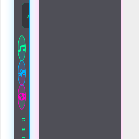
♫ Disfruta de la mejor música las 24 horas 
R
e
p