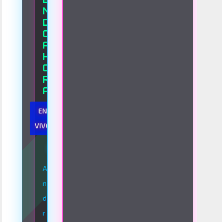
N
D
O
A
H
O
R
A
EN
VIVO
La Nueva Generación Del Sistema
A
n
d
r