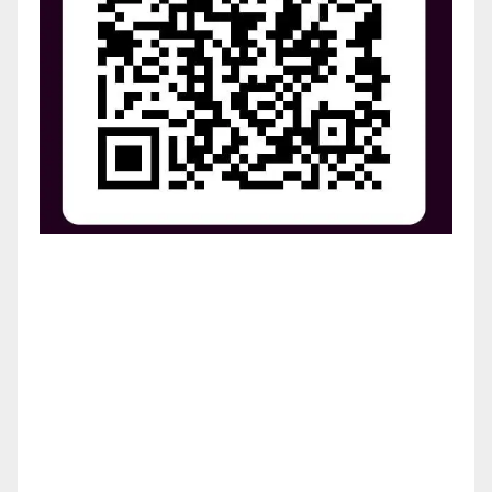
¡Apoya el crecimiento de Revista Chocó!
¡Necesitamos tu ayuda para llevar nuestra revista al
siguiente nivel! Tu donación hace la diferencia.
¡Únete a nosotros para inspirar, informar y conectar
a nuestra comunidad!
¡Gracias por tu generosidad!