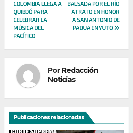
COLOMBIA LLEGA A
BALSADA POR EL RÍO
de
QUIBDÓ PARA
ATRATO EN HONOR
entradas
CELEBRAR LA
A SAN ANTONIO DE
MÚSICA DEL
PADUA EN YUTO
PACÍFICO
Por
Redacción
Noticias
Publicaciones relacionadas