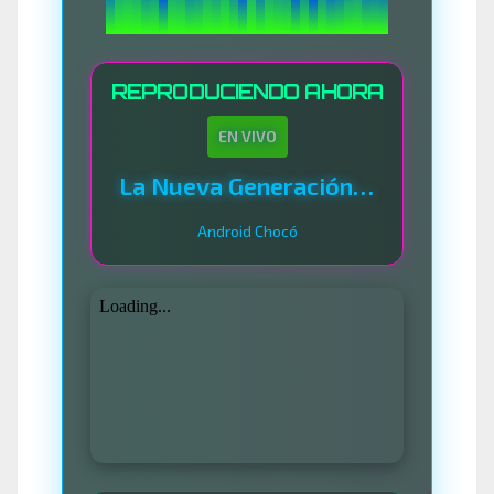
REPRODUCIENDO AHORA
EN VIVO
La Nueva Generación Del Sistema
Android Chocó