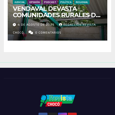
JUDICIAL
OPINIÓN
PODCAST
POLÍTICA
REGIONAL
VENDAVAL DEVASTA
COMUNIDADES RURALES DE
RIOSUCIO: ESCUELAS,
4 DE AGOSTO DE 2026
REDACCIÓN REVISTA
VIVIENDAS Y CEMENTERIO
ENTRE LOS AFECTADOS
CHOCÓ
0 COMENTARIOS