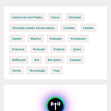
Canton De San Pablo
Choco
Christian
Christian Camilo Serna Gamez
Cristian
Familia
Gamez
Muerte
Paimado
Pensiones
Pobreza
Podcast
Politica
Quito
Reflexion
Rio
Rio Quito
Sanitas
Serna
Tecnologia
Vias