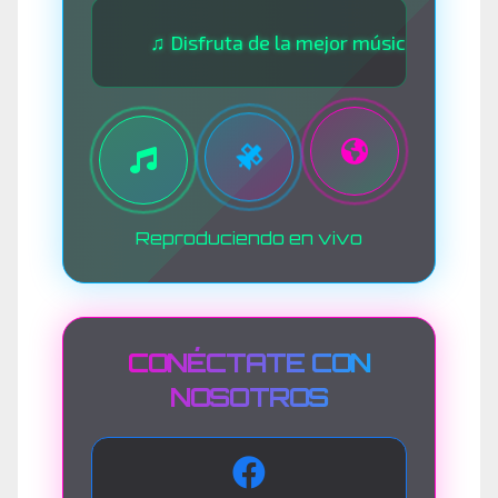
♫ Disfruta de la mejor música las 24 horas ♫ • 
Reproduciendo en vivo
CONÉCTATE CON
NOSOTROS