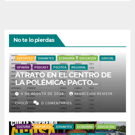
No te lo pierdas
DEPORTES
DONANTES
ECONOMÍA
EDUCACIÓN
JUDICIAL
OPINIÓN
PODCAST
POLÍTICA
REGIONAL
ATRATO EN EL CENTRO DE
LA POLÉMICA: PACTO
HISTÓRICO CUESTIONA
4 DE AGOSTO DE 2026
REDACCIÓN REVISTA
CENSO ELECTORAL Y PIDE
INVESTIGAR PRESUNTO
CHOCÓ
0 COMENTARIOS
FRAUDE
CULTURA
DEPORTES
DONANTES
ECONOMÍA
EDUCACIÓN