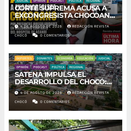
JUDICIAL
OPINIÓN
PODCAST
POLÍTICA
REGIONAL
CORTE SUPREMA ACUSA A
EXCONGRESISTA CHOCOANO
POR PRESUNTAS
4 DE AGOSTO DE 2026
REDACCIÓN REVISTA
IRREGULARIDADES EN
MILLONARIO CONTRATO DEL
CHOCÓ
0 COMENTARIOS
HOSPITAL DE ACANDÍ
DEPORTES
DONANTES
ECONOMÍA
EDUCACIÓN
JUDICIAL
OPINIÓN
PODCAST
POLÍTICA
REGIONAL
SATENA IMPULSA EL
DESARROLLO DEL CHOCÓ:
MÁS DE 35 MIL PASAJEROS
4 DE AGOSTO DE 2026
REDACCIÓN REVISTA
MOVILIZADOS Y NUEVAS
RUTAS FORTALECEN LA
CHOCÓ
0 COMENTARIOS
CONECTIVIDAD