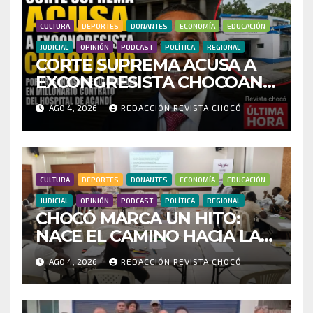
CULTURA
DEPORTES
DONANTES
ECONOMÍA
EDUCACIÓN
JUDICIAL
OPINIÓN
PODCAST
POLÍTICA
REGIONAL
CORTE SUPREMA ACUSA A
EXCONGRESISTA CHOCOANO
POR PRESUNTAS
AGO 4, 2026
REDACCIÓN REVISTA CHOCÓ
IRREGULARIDADES EN
MILLONARIO CONTRATO
DEL HOSPITAL DE ACANDÍ
CULTURA
DEPORTES
DONANTES
ECONOMÍA
EDUCACIÓN
JUDICIAL
OPINIÓN
PODCAST
POLÍTICA
REGIONAL
CHOCÓ MARCA UN HITO:
NACE EL CAMINO HACIA LA
RED DEPARTAMENTAL DE
AGO 4, 2026
REDACCIÓN REVISTA CHOCÓ
BUSCADORES POR LA
VERDAD Y LA ESPERANZA