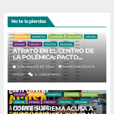
No te lo pierdas
DEPORTES
DONANTES
ECONOMÍA
EDUCACIÓN
JUDICIAL
OPINIÓN
PODCAST
POLÍTICA
REGIONAL
ATRATO EN EL CENTRO DE
LA POLÉMICA: PACTO
HISTÓRICO CUESTIONA
4 DE AGOSTO DE 2026
REDACCIÓN REVISTA
CENSO ELECTORAL Y PIDE
INVESTIGAR PRESUNTO
CHOCÓ
0 COMENTARIOS
FRAUDE
CULTURA
DEPORTES
DONANTES
ECONOMÍA
EDUCACIÓN
JUDICIAL
OPINIÓN
PODCAST
POLÍTICA
REGIONAL
CORTE SUPREMA ACUSA A