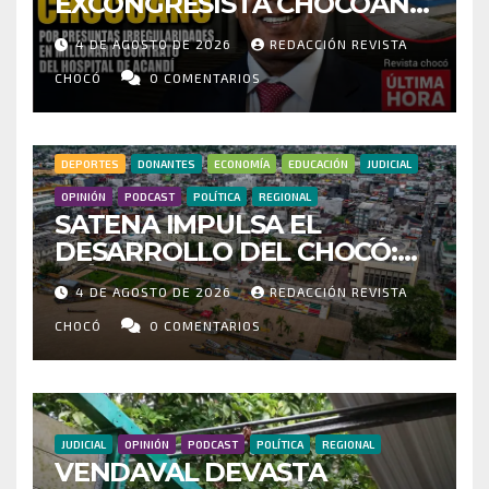
EXCONGRESISTA CHOCOANO
POR PRESUNTAS
4 DE AGOSTO DE 2026
REDACCIÓN REVISTA
IRREGULARIDADES EN
MILLONARIO CONTRATO DEL
CHOCÓ
0 COMENTARIOS
HOSPITAL DE ACANDÍ
DEPORTES
DONANTES
ECONOMÍA
EDUCACIÓN
JUDICIAL
OPINIÓN
PODCAST
POLÍTICA
REGIONAL
SATENA IMPULSA EL
DESARROLLO DEL CHOCÓ:
MÁS DE 35 MIL PASAJEROS
4 DE AGOSTO DE 2026
REDACCIÓN REVISTA
MOVILIZADOS Y NUEVAS
RUTAS FORTALECEN LA
CHOCÓ
0 COMENTARIOS
CONECTIVIDAD
JUDICIAL
OPINIÓN
PODCAST
POLÍTICA
REGIONAL
VENDAVAL DEVASTA