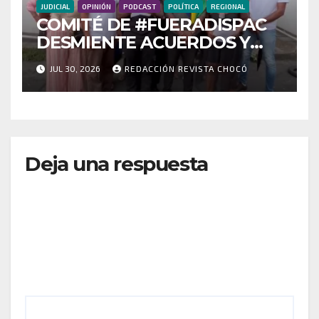
JUDICIAL
OPINIÓN
PODCAST
POLÍTICA
REGIONAL
COMITÉ DE #FUERADISPAC
DESMIENTE ACUERDOS Y
EXIGE LA PRESENCIA DEL
JUL 30, 2026
REDACCIÓN REVISTA CHOCÓ
GOBIERNO NACIONAL EN
QUIBDÓ
Deja una respuesta
Tu dirección de correo electrónico no será
publicada.
Los campos obligatorios están marcados
con
*
Comentario
*