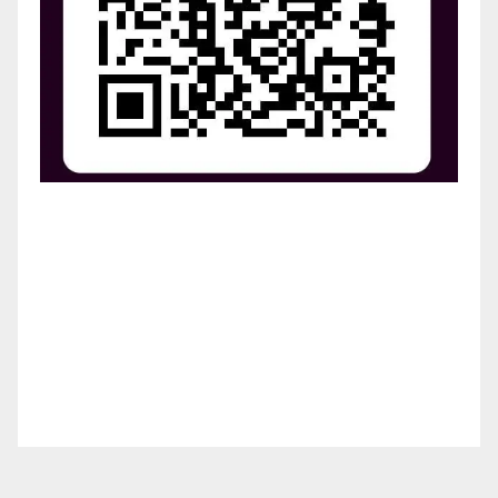
¡Apoya el crecimiento de Revista Chocó!
¡Necesitamos tu ayuda para llevar nuestra revista al
siguiente nivel! Tu donación hace la diferencia.
¡Únete a nosotros para inspirar, informar y conectar
a nuestra comunidad!
¡Gracias por tu generosidad!