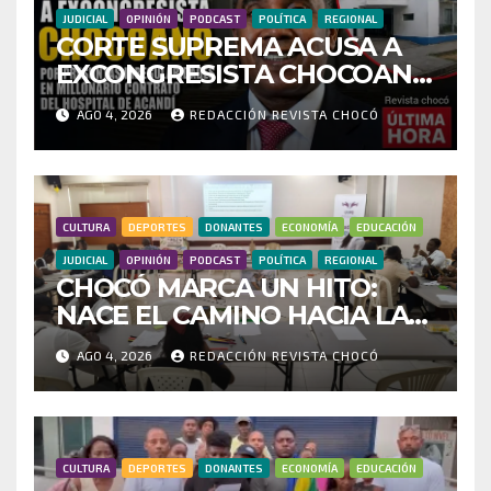
JUDICIAL
OPINIÓN
PODCAST
POLÍTICA
REGIONAL
CORTE SUPREMA ACUSA A
EXCONGRESISTA CHOCOANO
POR PRESUNTAS
AGO 4, 2026
REDACCIÓN REVISTA CHOCÓ
IRREGULARIDADES EN
MILLONARIO CONTRATO
DEL HOSPITAL DE ACANDÍ
CULTURA
DEPORTES
DONANTES
ECONOMÍA
EDUCACIÓN
JUDICIAL
OPINIÓN
PODCAST
POLÍTICA
REGIONAL
CHOCÓ MARCA UN HITO:
NACE EL CAMINO HACIA LA
RED DEPARTAMENTAL DE
AGO 4, 2026
REDACCIÓN REVISTA CHOCÓ
BUSCADORES POR LA
VERDAD Y LA ESPERANZA
CULTURA
DEPORTES
DONANTES
ECONOMÍA
EDUCACIÓN