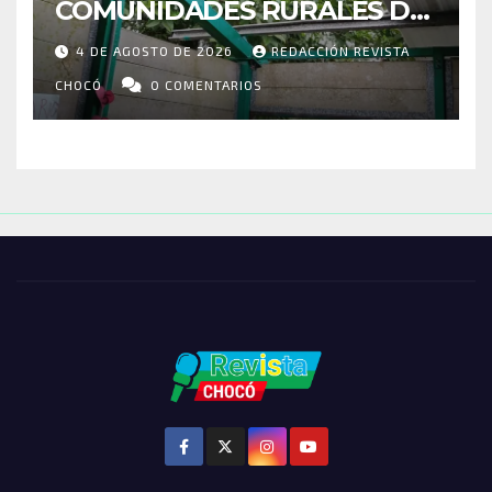
COMUNIDADES RURALES DE
RIOSUCIO: ESCUELAS,
4 DE AGOSTO DE 2026
REDACCIÓN REVISTA
VIVIENDAS Y CEMENTERIO
ENTRE LOS AFECTADOS
CHOCÓ
0 COMENTARIOS