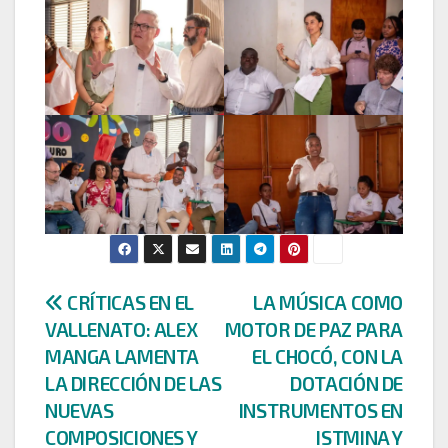
Navegación
CRÍTICAS EN EL
LA MÚSICA COMO
VALLENATO: ALEX
MOTOR DE PAZ PARA
de
MANGA LAMENTA
EL CHOCÓ, CON LA
entradas
LA DIRECCIÓN DE LAS
DOTACIÓN DE
NUEVAS
INSTRUMENTOS EN
COMPOSICIONES Y
ISTMINA Y