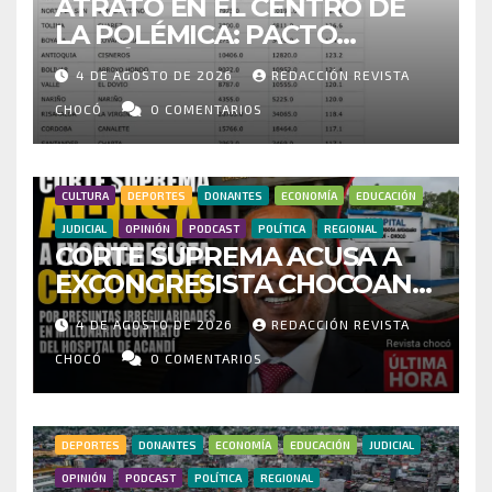
ATRATO EN EL CENTRO DE
LA POLÉMICA: PACTO
HISTÓRICO CUESTIONA
4 DE AGOSTO DE 2026
REDACCIÓN REVISTA
CENSO ELECTORAL Y PIDE
INVESTIGAR PRESUNTO
CHOCÓ
0 COMENTARIOS
FRAUDE
CULTURA
DEPORTES
DONANTES
ECONOMÍA
EDUCACIÓN
JUDICIAL
OPINIÓN
PODCAST
POLÍTICA
REGIONAL
CORTE SUPREMA ACUSA A
EXCONGRESISTA CHOCOANO
POR PRESUNTAS
4 DE AGOSTO DE 2026
REDACCIÓN REVISTA
IRREGULARIDADES EN
MILLONARIO CONTRATO DEL
CHOCÓ
0 COMENTARIOS
HOSPITAL DE ACANDÍ
DEPORTES
DONANTES
ECONOMÍA
EDUCACIÓN
JUDICIAL
OPINIÓN
PODCAST
POLÍTICA
REGIONAL