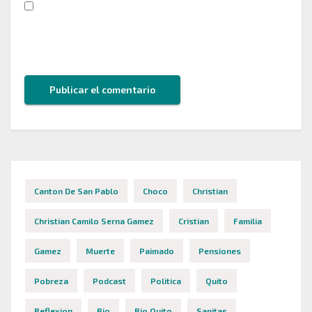
Guarda mi nombre, correo electrónico y web en
este navegador para la próxima vez que comente.
Canton De San Pablo
Choco
Christian
Christian Camilo Serna Gamez
Cristian
Familia
Gamez
Muerte
Paimado
Pensiones
Pobreza
Podcast
Politica
Quito
Reflexion
Rio
Rio Quito
Sanitas