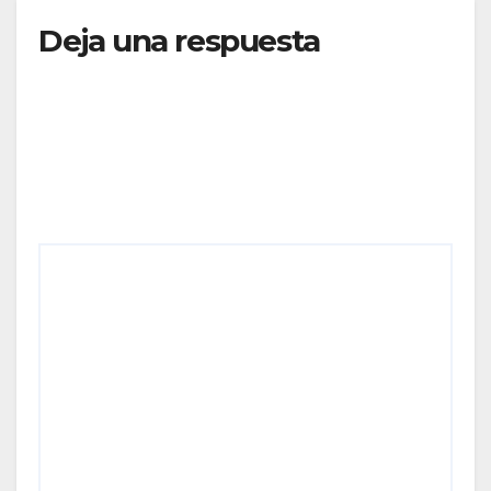
Deja una respuesta
Tu dirección de correo electrónico no será
publicada.
Los campos obligatorios están marcados
con
*
Comentario
*