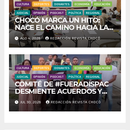
CULTURA
DEPORTES
DONANTES
ECONOMÍA
EDUCACIÓN
JUDICIAL
OPINIÓN
PODCAST
POLÍTICA
REGIONAL
CHOCÓ MARCA UN HITO:
NACE EL CAMINO HACIA LA
RED DEPARTAMENTAL DE
AGO 4, 2026
REDACCIÓN REVISTA CHOCÓ
BUSCADORES POR LA
VERDAD Y LA ESPERANZA
CULTURA
DEPORTES
DONANTES
ECONOMÍA
EDUCACIÓN
JUDICIAL
OPINIÓN
PODCAST
POLÍTICA
REGIONAL
COMITÉ DE #FUERADISPAC
DESMIENTE ACUERDOS Y
EXIGE LA PRESENCIA DEL
JUL 30, 2026
REDACCIÓN REVISTA CHOCÓ
GOBIERNO NACIONAL EN
QUIBDÓ