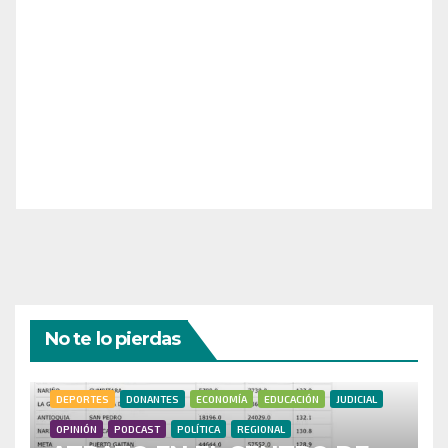
¡Apoya el crecimiento de Revista Chocó!
¡Necesitamos tu ayuda para llevar nuestra revista al
siguiente nivel! Tu donación hace la diferencia.
¡Únete a nosotros para inspirar, informar y conectar
a nuestra comunidad!
¡Gracias por tu generosidad!
No te lo pierdas
DEPORTES
DONANTES
ECONOMÍA
EDUCACIÓN
JUDICIAL
OPINIÓN
PODCAST
POLÍTICA
REGIONAL