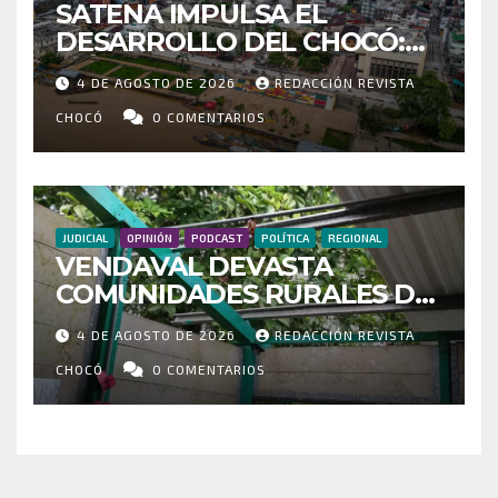
SATENA IMPULSA EL
DESARROLLO DEL CHOCÓ:
MÁS DE 35 MIL PASAJEROS
4 DE AGOSTO DE 2026
REDACCIÓN REVISTA
MOVILIZADOS Y NUEVAS
RUTAS FORTALECEN LA
CHOCÓ
0 COMENTARIOS
CONECTIVIDAD
JUDICIAL
OPINIÓN
PODCAST
POLÍTICA
REGIONAL
VENDAVAL DEVASTA
COMUNIDADES RURALES DE
RIOSUCIO: ESCUELAS,
4 DE AGOSTO DE 2026
REDACCIÓN REVISTA
VIVIENDAS Y CEMENTERIO
ENTRE LOS AFECTADOS
CHOCÓ
0 COMENTARIOS