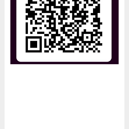
¡Apoya el crecimiento de Revista Chocó!
¡Necesitamos tu ayuda para llevar nuestra revista al
siguiente nivel! Tu donación hace la diferencia.
¡Únete a nosotros para inspirar, informar y conectar
a nuestra comunidad!
¡Gracias por tu generosidad!