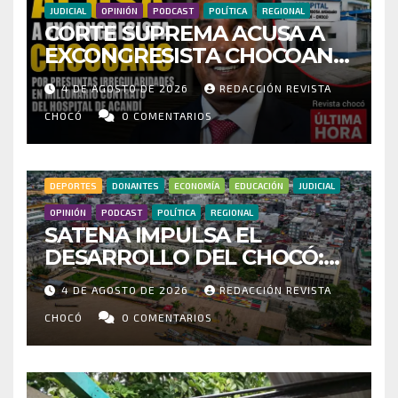
JUDICIAL
OPINIÓN
PODCAST
POLÍTICA
REGIONAL
CORTE SUPREMA ACUSA A
EXCONGRESISTA CHOCOANO
POR PRESUNTAS
4 DE AGOSTO DE 2026
REDACCIÓN REVISTA
IRREGULARIDADES EN
MILLONARIO CONTRATO DEL
CHOCÓ
0 COMENTARIOS
HOSPITAL DE ACANDÍ
DEPORTES
DONANTES
ECONOMÍA
EDUCACIÓN
JUDICIAL
OPINIÓN
PODCAST
POLÍTICA
REGIONAL
SATENA IMPULSA EL
DESARROLLO DEL CHOCÓ:
MÁS DE 35 MIL PASAJEROS
4 DE AGOSTO DE 2026
REDACCIÓN REVISTA
MOVILIZADOS Y NUEVAS
RUTAS FORTALECEN LA
CHOCÓ
0 COMENTARIOS
CONECTIVIDAD