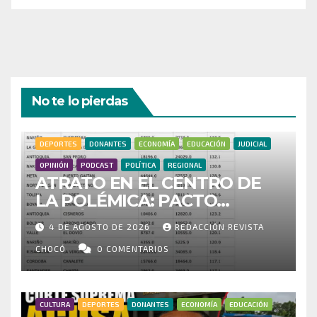
No te lo pierdas
DEPORTES
DONANTES
ECONOMÍA
EDUCACIÓN
JUDICIAL
OPINIÓN
PODCAST
POLÍTICA
REGIONAL
ATRATO EN EL CENTRO DE
LA POLÉMICA: PACTO
HISTÓRICO CUESTIONA
4 DE AGOSTO DE 2026
REDACCIÓN REVISTA
CENSO ELECTORAL Y PIDE
INVESTIGAR PRESUNTO
CHOCÓ
0 COMENTARIOS
FRAUDE
CULTURA
DEPORTES
DONANTES
ECONOMÍA
EDUCACIÓN