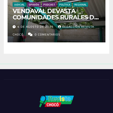
JUDICIAL
OPINIÓN
PODCAST
POLÍTICA
REGIONAL
VENDAVAL DEVASTA
COMUNIDADES RURALES DE
RIOSUCIO: ESCUELAS,
4 DE AGOSTO DE 2026
REDACCIÓN REVISTA
VIVIENDAS Y CEMENTERIO
ENTRE LOS AFECTADOS
CHOCÓ
0 COMENTARIOS