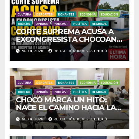
CULTURA
DEPORTES
DONANTES
ECONOMÍA
EDUCACIÓN
JUDICIAL
OPINIÓN
PODCAST
POLÍTICA
REGIONAL
CORTE SUPREMA ACUSA A
EXCONGRESISTA CHOCOANO
POR PRESUNTAS
AGO 4, 2026
REDACCIÓN REVISTA CHOCÓ
IRREGULARIDADES EN
MILLONARIO CONTRATO
DEL HOSPITAL DE ACANDÍ
CULTURA
DEPORTES
DONANTES
ECONOMÍA
EDUCACIÓN
JUDICIAL
OPINIÓN
PODCAST
POLÍTICA
REGIONAL
CHOCÓ MARCA UN HITO:
NACE EL CAMINO HACIA LA
RED DEPARTAMENTAL DE
AGO 4, 2026
REDACCIÓN REVISTA CHOCÓ
BUSCADORES POR LA
VERDAD Y LA ESPERANZA