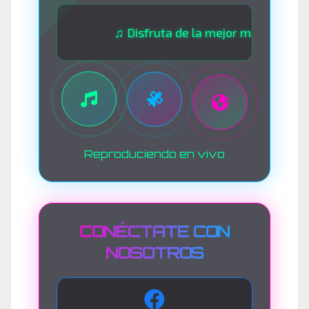
♫ Disfruta de la mejor música las 24 hora
Reproduciendo en vivo
CONÉCTATE CON
NOSOTROS