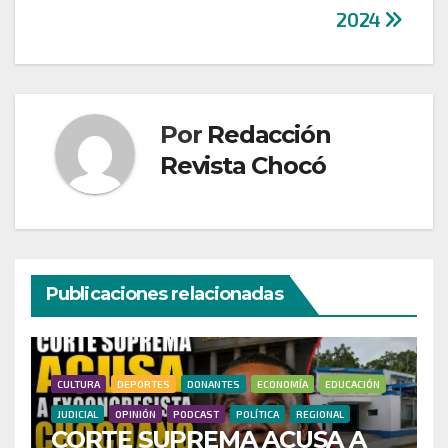
2024
Por
Redacción
Revista Chocó
Publicaciones relacionadas
CULTURA
DEPORTES
DONANTES
ECONOMÍA
EDUCACIÓN
JUDICIAL
OPINIÓN
PODCAST
POLÍTICA
REGIONAL
CORTE SUPREMA ACUSA A