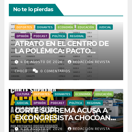
No te lo pierdas
DEPORTES
DONANTES
ECONOMÍA
EDUCACIÓN
JUDICIAL
OPINIÓN
PODCAST
POLÍTICA
REGIONAL
ATRATO EN EL CENTRO DE
LA POLÉMICA: PACTO
HISTÓRICO CUESTIONA
4 DE AGOSTO DE 2026
REDACCIÓN REVISTA
CENSO ELECTORAL Y PIDE
INVESTIGAR PRESUNTO
CHOCÓ
0 COMENTARIOS
FRAUDE
CULTURA
DEPORTES
DONANTES
ECONOMÍA
EDUCACIÓN
JUDICIAL
OPINIÓN
PODCAST
POLÍTICA
REGIONAL
CORTE SUPREMA ACUSA A
EXCONGRESISTA CHOCOANO
POR PRESUNTAS
4 DE AGOSTO DE 2026
REDACCIÓN REVISTA