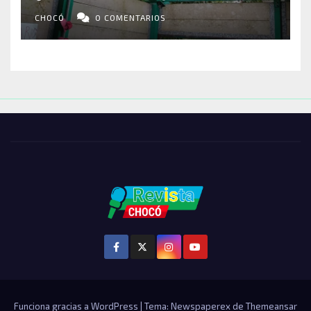
VIVIENDAS Y CEMENTERIO
ENTRE LOS AFECTADOS
CHOCÓ
0 COMENTARIOS
Funciona gracias a WordPress
|
Tema: Newspaperex de
Themeansar