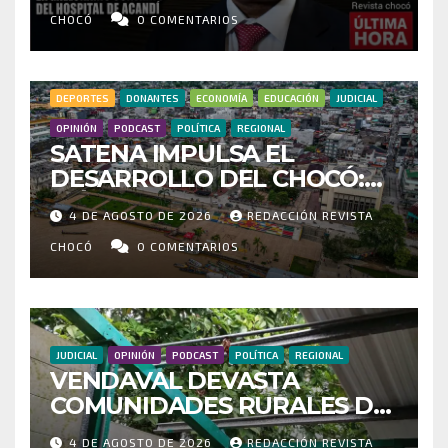
IRREGULARIDADES EN
MILLONARIO CONTRATO DEL
CHOCÓ
0 COMENTARIOS
HOSPITAL DE ACANDÍ
DEPORTES
DONANTES
ECONOMÍA
EDUCACIÓN
JUDICIAL
OPINIÓN
PODCAST
POLÍTICA
REGIONAL
SATENA IMPULSA EL
DESARROLLO DEL CHOCÓ:
MÁS DE 35 MIL PASAJEROS
4 DE AGOSTO DE 2026
REDACCIÓN REVISTA
MOVILIZADOS Y NUEVAS
RUTAS FORTALECEN LA
CHOCÓ
0 COMENTARIOS
CONECTIVIDAD
JUDICIAL
OPINIÓN
PODCAST
POLÍTICA
REGIONAL
VENDAVAL DEVASTA
COMUNIDADES RURALES DE
RIOSUCIO: ESCUELAS,
4 DE AGOSTO DE 2026
REDACCIÓN REVISTA