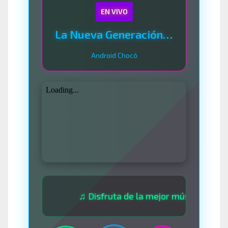
EN VIVO
La Nueva Generación Del Sistema
Android Chocó
♫ Disfruta de la mejor música las 24 hora