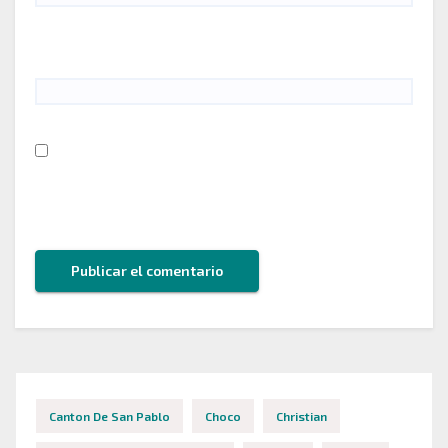
Web
Guarda mi nombre, correo electrónico y web en
este navegador para la próxima vez que comente.
Canton De San Pablo
Choco
Christian