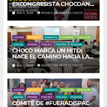
EXCONGRESISTA CHOCOANO
POR PRESUNTAS
AGO 4, 2026
REDACCIÓN REVISTA CHOCÓ
IRREGULARIDADES EN
MILLONARIO CONTRATO
DEL HOSPITAL DE ACANDÍ
CULTURA
DEPORTES
DONANTES
ECONOMÍA
EDUCACIÓN
JUDICIAL
OPINIÓN
PODCAST
POLÍTICA
REGIONAL
CHOCÓ MARCA UN HITO:
NACE EL CAMINO HACIA LA
RED DEPARTAMENTAL DE
AGO 4, 2026
REDACCIÓN REVISTA CHOCÓ
BUSCADORES POR LA
VERDAD Y LA ESPERANZA
CULTURA
DEPORTES
DONANTES
ECONOMÍA
EDUCACIÓN
JUDICIAL
OPINIÓN
PODCAST
POLÍTICA
REGIONAL
COMITÉ DE #FUERADISPAC