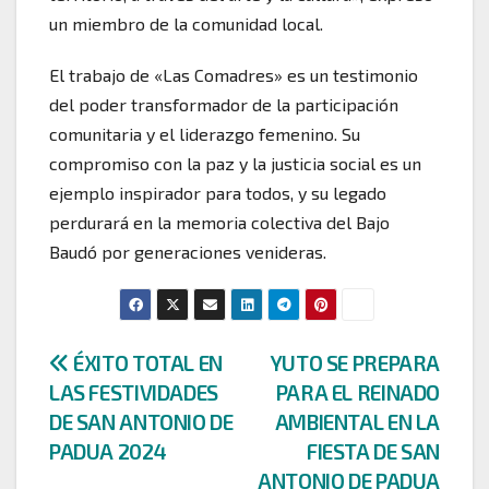
un miembro de la comunidad local.
El trabajo de «Las Comadres» es un testimonio
del poder transformador de la participación
comunitaria y el liderazgo femenino. Su
compromiso con la paz y la justicia social es un
ejemplo inspirador para todos, y su legado
perdurará en la memoria colectiva del Bajo
Baudó por generaciones venideras.
Navegación
ÉXITO TOTAL EN
YUTO SE PREPARA
LAS FESTIVIDADES
PARA EL REINADO
de
DE SAN ANTONIO DE
AMBIENTAL EN LA
entradas
PADUA 2024
FIESTA DE SAN
ANTONIO DE PADUA