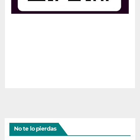
¡Apoya el crecimiento de Revista Chocó!
¡Necesitamos tu ayuda para llevar nuestra revista al
siguiente nivel! Tu donación hace la diferencia.
¡Únete a nosotros para inspirar, informar y conectar
a nuestra comunidad!
¡Gracias por tu generosidad!
No te lo pierdas