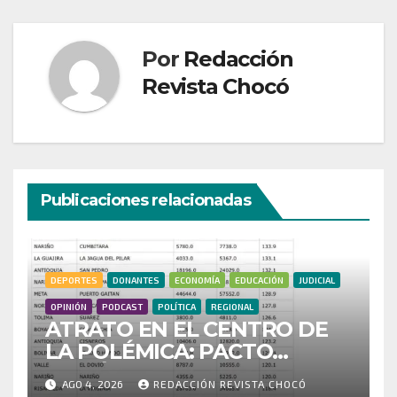
Por
Redacción
Revista Chocó
Publicaciones relacionadas
DEPORTES
DONANTES
ECONOMÍA
EDUCACIÓN
JUDICIAL
OPINIÓN
PODCAST
POLÍTICA
REGIONAL
ATRATO EN EL CENTRO DE
LA POLÉMICA: PACTO
HISTÓRICO CUESTIONA
AGO 4, 2026
REDACCIÓN REVISTA CHOCÓ
CENSO ELECTORAL Y PIDE