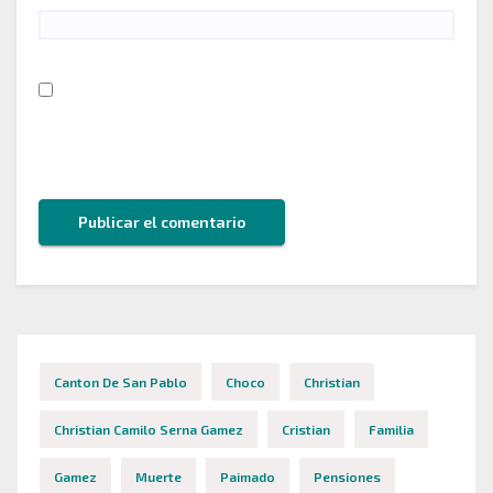
Guarda mi nombre, correo electrónico y web en
este navegador para la próxima vez que comente.
Canton De San Pablo
Choco
Christian
Christian Camilo Serna Gamez
Cristian
Familia
Gamez
Muerte
Paimado
Pensiones