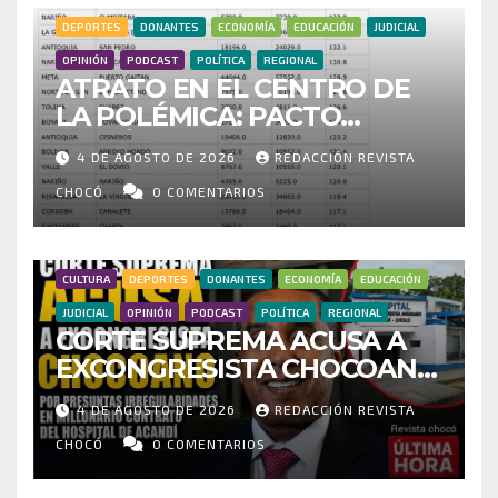
DEPORTES
DONANTES
ECONOMÍA
EDUCACIÓN
JUDICIAL
OPINIÓN
PODCAST
POLÍTICA
REGIONAL
ATRATO EN EL CENTRO DE
LA POLÉMICA: PACTO
HISTÓRICO CUESTIONA
4 DE AGOSTO DE 2026
REDACCIÓN REVISTA
CENSO ELECTORAL Y PIDE
INVESTIGAR PRESUNTO
CHOCÓ
0 COMENTARIOS
FRAUDE
CULTURA
DEPORTES
DONANTES
ECONOMÍA
EDUCACIÓN
JUDICIAL
OPINIÓN
PODCAST
POLÍTICA
REGIONAL
CORTE SUPREMA ACUSA A
EXCONGRESISTA CHOCOANO
POR PRESUNTAS
4 DE AGOSTO DE 2026
REDACCIÓN REVISTA
IRREGULARIDADES EN
MILLONARIO CONTRATO DEL
CHOCÓ
0 COMENTARIOS
HOSPITAL DE ACANDÍ