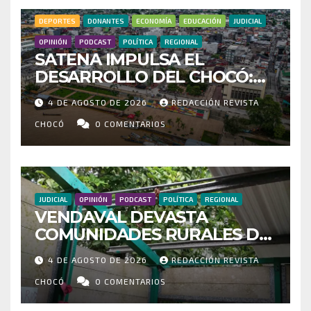
DEPORTES
DONANTES
ECONOMÍA
EDUCACIÓN
JUDICIAL
OPINIÓN
PODCAST
POLÍTICA
REGIONAL
SATENA IMPULSA EL
DESARROLLO DEL CHOCÓ:
MÁS DE 35 MIL PASAJEROS
4 DE AGOSTO DE 2026
REDACCIÓN REVISTA
MOVILIZADOS Y NUEVAS
RUTAS FORTALECEN LA
CHOCÓ
0 COMENTARIOS
CONECTIVIDAD
JUDICIAL
OPINIÓN
PODCAST
POLÍTICA
REGIONAL
VENDAVAL DEVASTA
COMUNIDADES RURALES DE
RIOSUCIO: ESCUELAS,
4 DE AGOSTO DE 2026
REDACCIÓN REVISTA
VIVIENDAS Y CEMENTERIO
ENTRE LOS AFECTADOS
CHOCÓ
0 COMENTARIOS