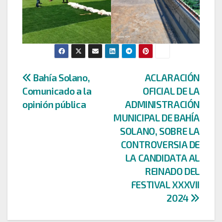
Navegación
Bahía Solano,
ACLARACIÓN
Comunicado a la
OFICIAL DE LA
de
opinión pública
ADMINISTRACIÓN
entradas
MUNICIPAL DE BAHÍA
SOLANO, SOBRE LA
CONTROVERSIA DE
LA CANDIDATA AL
REINADO DEL
FESTIVAL XXXVII
2024