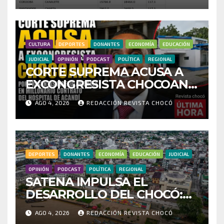
INVESTIGAR PRESUNTO
FRAUDE
CULTURA
DEPORTES
DONANTES
ECONOMÍA
EDUCACIÓN
JUDICIAL
OPINIÓN
PODCAST
POLÍTICA
REGIONAL
CORTE SUPREMA ACUSA A
EXCONGRESISTA CHOCOANO
POR PRESUNTAS
AGO 4, 2026
REDACCIÓN REVISTA CHOCÓ
IRREGULARIDADES EN
MILLONARIO CONTRATO
DEL HOSPITAL DE ACANDÍ
DEPORTES
DONANTES
ECONOMÍA
EDUCACIÓN
JUDICIAL
OPINIÓN
PODCAST
POLÍTICA
REGIONAL
SATENA IMPULSA EL
DESARROLLO DEL CHOCÓ:
MÁS DE 35 MIL PASAJEROS
AGO 4, 2026
REDACCIÓN REVISTA CHOCÓ
MOVILIZADOS Y NUEVAS