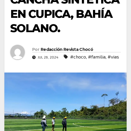
EN CUPICA, BAHÍA
SOLANO.
Por
Redacción Revista Chocó
#choco
,
#familia
,
#vias
JUL 26, 2024