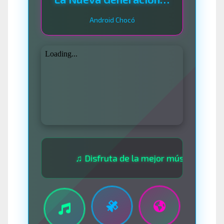
Android Chocó
♫ Disfruta de la mejor música las 24 horas