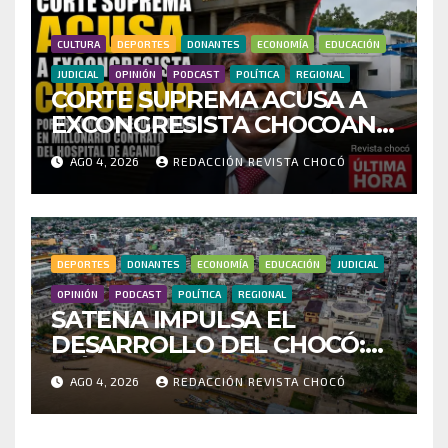
FRAUDE
CULTURA
DEPORTES
DONANTES
ECONOMÍA
EDUCACIÓN
JUDICIAL
OPINIÓN
PODCAST
POLÍTICA
REGIONAL
CORTE SUPREMA ACUSA A
EXCONGRESISTA CHOCOANO
POR PRESUNTAS
AGO 4, 2026
REDACCIÓN REVISTA CHOCÓ
IRREGULARIDADES EN
MILLONARIO CONTRATO
DEL HOSPITAL DE ACANDÍ
DEPORTES
DONANTES
ECONOMÍA
EDUCACIÓN
JUDICIAL
OPINIÓN
PODCAST
POLÍTICA
REGIONAL
SATENA IMPULSA EL
DESARROLLO DEL CHOCÓ:
MÁS DE 35 MIL PASAJEROS
AGO 4, 2026
REDACCIÓN REVISTA CHOCÓ
MOVILIZADOS Y NUEVAS
RUTAS FORTALECEN LA
CONECTIVIDAD