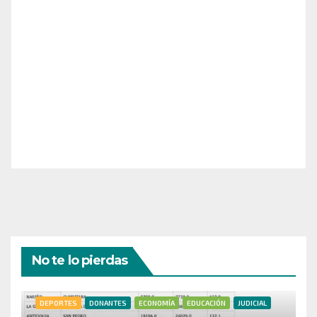
¡Apoya el crecimiento de Revista Chocó!
¡Necesitamos tu ayuda para llevar nuestra revista al
siguiente nivel! Tu donación hace la diferencia.
¡Únete a nosotros para inspirar, informar y conectar
a nuestra comunidad!
¡Gracias por tu generosidad!
No te lo pierdas
DEPORTES
DONANTES
ECONOMÍA
EDUCACIÓN
JUDICIAL