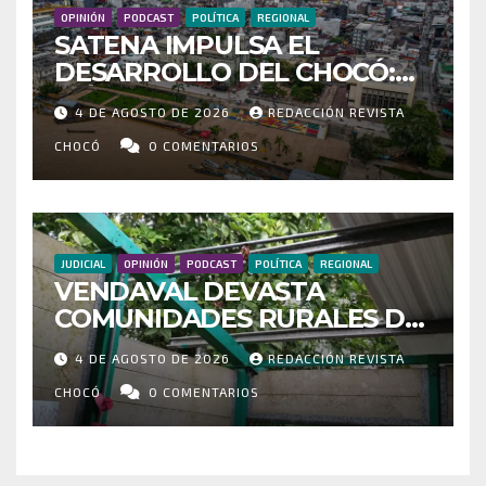
OPINIÓN
PODCAST
POLÍTICA
REGIONAL
SATENA IMPULSA EL
DESARROLLO DEL CHOCÓ:
MÁS DE 35 MIL PASAJEROS
4 DE AGOSTO DE 2026
REDACCIÓN REVISTA
MOVILIZADOS Y NUEVAS
RUTAS FORTALECEN LA
CHOCÓ
0 COMENTARIOS
CONECTIVIDAD
JUDICIAL
OPINIÓN
PODCAST
POLÍTICA
REGIONAL
VENDAVAL DEVASTA
COMUNIDADES RURALES DE
RIOSUCIO: ESCUELAS,
4 DE AGOSTO DE 2026
REDACCIÓN REVISTA
VIVIENDAS Y CEMENTERIO
ENTRE LOS AFECTADOS
CHOCÓ
0 COMENTARIOS