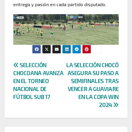
entrega y pasión en cada partido disputado.
Navegación
SELECCIÓN
LA SELECCIÓN CHOCÓ
CHOCOANA AVANZA
ASEGURA SU PASO A
de
EN EL TORNEO
SEMIFINALES TRAS
entradas
NACIONAL DE
VENCER A GUAVIARE
FÚTBOL SUB 17
EN LA COPA WIN
2024