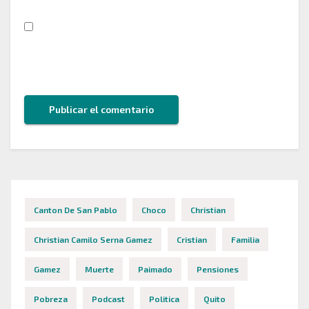
Guarda mi nombre, correo electrónico y web en
este navegador para la próxima vez que comente.
Canton De San Pablo
Choco
Christian
Christian Camilo Serna Gamez
Cristian
Familia
Gamez
Muerte
Paimado
Pensiones
Pobreza
Podcast
Politica
Quito