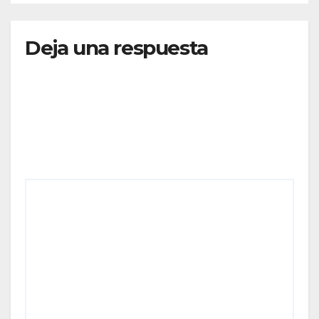
Deja una respuesta
Tu dirección de correo electrónico no será
publicada.
Los campos obligatorios están marcados
con
*
Comentario
*