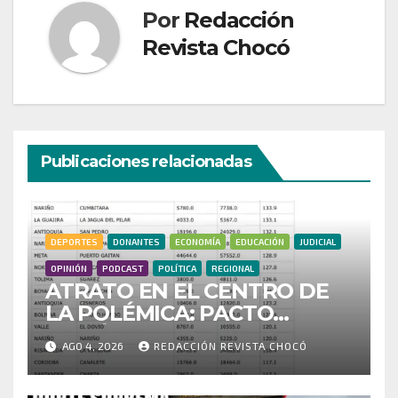
Por
Redacción
Revista Chocó
Publicaciones relacionadas
DEPORTES
DONANTES
ECONOMÍA
EDUCACIÓN
JUDICIAL
OPINIÓN
PODCAST
POLÍTICA
REGIONAL
ATRATO EN EL CENTRO DE
LA POLÉMICA: PACTO
HISTÓRICO CUESTIONA
AGO 4, 2026
REDACCIÓN REVISTA CHOCÓ
CENSO ELECTORAL Y PIDE
INVESTIGAR PRESUNTO