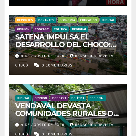
HOSPITAL DE ACANDÍ
DEPORTES
DONANTES
ECONOMÍA
EDUCACIÓN
JUDICIAL
OPINIÓN
PODCAST
POLÍTICA
REGIONAL
SATENA IMPULSA EL
DESARROLLO DEL CHOCÓ:
MÁS DE 35 MIL PASAJEROS
4 DE AGOSTO DE 2026
REDACCIÓN REVISTA
MOVILIZADOS Y NUEVAS
RUTAS FORTALECEN LA
CHOCÓ
0 COMENTARIOS
CONECTIVIDAD
JUDICIAL
OPINIÓN
PODCAST
POLÍTICA
REGIONAL
VENDAVAL DEVASTA
COMUNIDADES RURALES DE
RIOSUCIO: ESCUELAS,
4 DE AGOSTO DE 2026
REDACCIÓN REVISTA
VIVIENDAS Y CEMENTERIO
CHOCÓ
0 COMENTARIOS