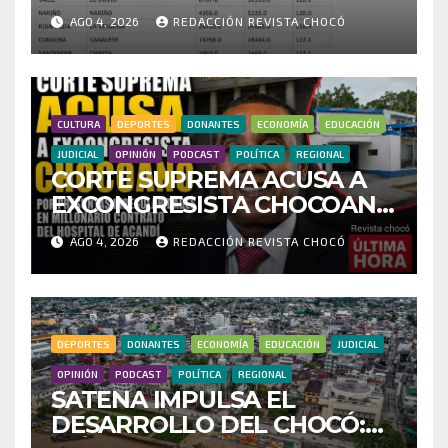
HISTÓRICO CUESTIONA
AGO 4, 2026
REDACCIÓN REVISTA CHOCÓ
CENSO ELECTORAL Y PIDE
INVESTIGAR PRESUNTO
FRAUDE
CULTURA
DEPORTES
DONANTES
ECONOMÍA
EDUCACIÓN
JUDICIAL
OPINIÓN
PODCAST
POLÍTICA
REGIONAL
CORTE SUPREMA ACUSA A
EXCONGRESISTA CHOCOANO
POR PRESUNTAS
AGO 4, 2026
REDACCIÓN REVISTA CHOCÓ
IRREGULARIDADES EN
MILLONARIO CONTRATO
DEL HOSPITAL DE ACANDÍ
DEPORTES
DONANTES
ECONOMÍA
EDUCACIÓN
JUDICIAL
OPINIÓN
PODCAST
POLÍTICA
REGIONAL
SATENA IMPULSA EL
DESARROLLO DEL CHOCÓ: