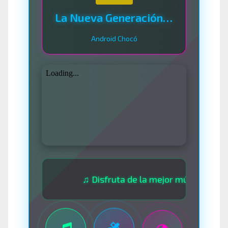
La Nueva Generación Del Sistema
Android Chocó
♫ Disfruta de la mejor música las 24 horas