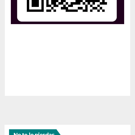
¡Apoya el crecimiento de Revista Chocó!
¡Necesitamos tu ayuda para llevar nuestra revista al
siguiente nivel! Tu donación hace la diferencia.
¡Únete a nosotros para inspirar, informar y conectar
a nuestra comunidad!
¡Gracias por tu generosidad!
No te lo pierdas