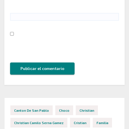
Web
Guarda mi nombre, correo electrónico y web en
este navegador para la próxima vez que comente.
Canton De San Pablo
Choco
Christian
Christian Camilo Serna Gamez
Cristian
Familia