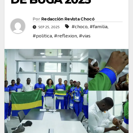
Por
Redacción Revista Chocó
#choco
,
#familia
,
SEP 25, 2025
#politica
,
#reflexion
,
#vias