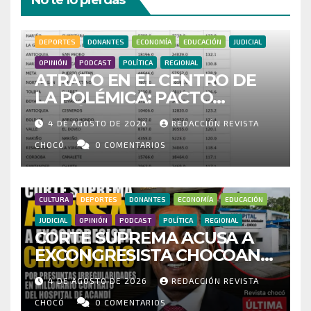
DEPORTES
DONANTES
ECONOMÍA
EDUCACIÓN
JUDICIAL
OPINIÓN
PODCAST
POLÍTICA
REGIONAL
ATRATO EN EL CENTRO DE
LA POLÉMICA: PACTO
HISTÓRICO CUESTIONA
4 DE AGOSTO DE 2026
REDACCIÓN REVISTA
CENSO ELECTORAL Y PIDE
INVESTIGAR PRESUNTO
CHOCÓ
0 COMENTARIOS
FRAUDE
CULTURA
DEPORTES
DONANTES
ECONOMÍA
EDUCACIÓN
JUDICIAL
OPINIÓN
PODCAST
POLÍTICA
REGIONAL
CORTE SUPREMA ACUSA A
EXCONGRESISTA CHOCOANO
POR PRESUNTAS
4 DE AGOSTO DE 2026
REDACCIÓN REVISTA
IRREGULARIDADES EN
MILLONARIO CONTRATO DEL
CHOCÓ
0 COMENTARIOS