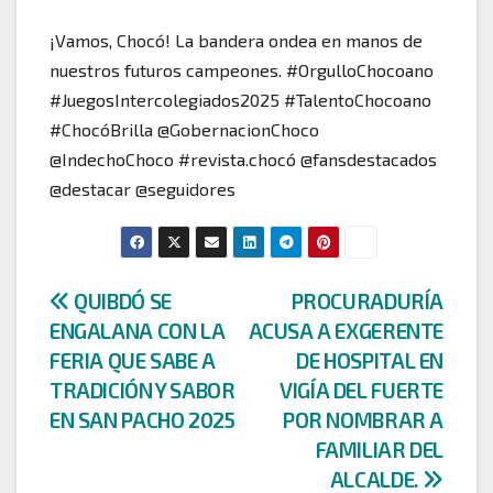
¡Vamos, Chocó! La bandera ondea en manos de
nuestros futuros campeones. #OrgulloChocoano
#JuegosIntercolegiados2025 #TalentoChocoano
#ChocóBrilla @GobernacionChoco
@IndechoChoco #revista.chocó @fansdestacados
@destacar @seguidores
Navegación
QUIBDÓ SE
PROCURADURÍA
ENGALANA CON LA
ACUSA A EXGERENTE
de
FERIA QUE SABE A
DE HOSPITAL EN
entradas
TRADICIÓN Y SABOR
VIGÍA DEL FUERTE
EN SAN PACHO 2025
POR NOMBRAR A
FAMILIAR DEL
ALCALDE.