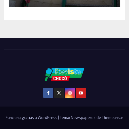
ENTRE LOS AFECTADOS
Funciona gracias a WordPress
|
Tema: Newspaperex de
Themeansar