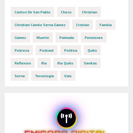
Canton De San Pablo
Choco
Christian
Christian Camilo Serna Gamez
Cristian
Familia
Gamez
Muerte
Paimado
Pensiones
Pobreza
Podcast
Politica
Quito
Reflexion
Rio
Rio Quito
Sanitas
Serna
Tecnologia
Vias