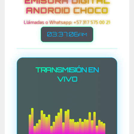
EMISORA DIGITAL
ANDROID CHOCO
Llámadas o Whatsapp: +57 317 575 00 21
03:37:09
AM
TRANSMISIÓN EN
VIVO