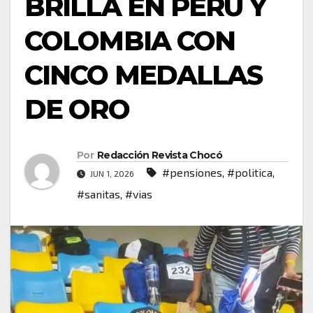
BRILLA EN PERÚ Y
COLOMBIA CON
CINCO MEDALLAS
DE ORO
Por
Redacción Revista Chocó
#pensiones
,
#politica
,
JUN 1, 2026
#sanitas
,
#vias