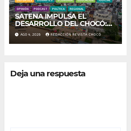
DEPORTES
DONANTES
ECONOMÍA
EDUCACIÓN
JUDICIAL
OPINIÓN
PODCAST
POLÍTICA
REGIONAL
SATENA IMPULSA EL
DESARROLLO DEL CHOCÓ:
MÁS DE 35 MIL PASAJEROS
AGO 4, 2026
REDACCIÓN REVISTA CHOCÓ
MOVILIZADOS Y NUEVAS
RUTAS FORTALECEN LA
CONECTIVIDAD
Deja una respuesta
Tu dirección de correo electrónico no será
publicada.
Los campos obligatorios están marcados
con
*
Comentario
*