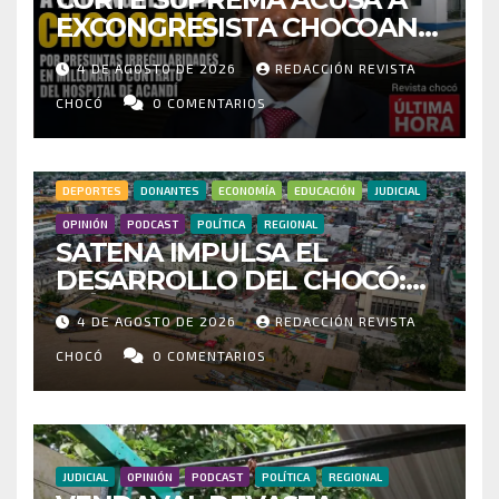
EXCONGRESISTA CHOCOANO
POR PRESUNTAS
4 DE AGOSTO DE 2026
REDACCIÓN REVISTA
IRREGULARIDADES EN
MILLONARIO CONTRATO DEL
CHOCÓ
0 COMENTARIOS
HOSPITAL DE ACANDÍ
DEPORTES
DONANTES
ECONOMÍA
EDUCACIÓN
JUDICIAL
OPINIÓN
PODCAST
POLÍTICA
REGIONAL
SATENA IMPULSA EL
DESARROLLO DEL CHOCÓ:
MÁS DE 35 MIL PASAJEROS
4 DE AGOSTO DE 2026
REDACCIÓN REVISTA
MOVILIZADOS Y NUEVAS
RUTAS FORTALECEN LA
CHOCÓ
0 COMENTARIOS
CONECTIVIDAD
JUDICIAL
OPINIÓN
PODCAST
POLÍTICA
REGIONAL