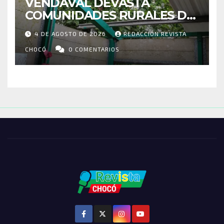
VENDAVAL DEVASTA
COMUNIDADES RURALES DE
RIOSUCIO: ESCUELAS,
4 DE AGOSTO DE 2026
REDACCIÓN REVISTA
VIVIENDAS Y CEMENTERIO
ENTRE LOS AFECTADOS
CHOCÓ
0 COMENTARIOS