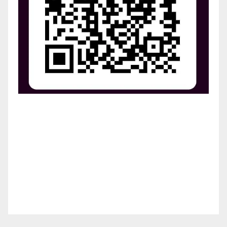
¡Apoya el crecimiento de Revista Chocó!
¡Necesitamos tu ayuda para llevar nuestra revista al
siguiente nivel! Tu donación hace la diferencia.
¡Únete a nosotros para inspirar, informar y conectar
a nuestra comunidad!
¡Gracias por tu generosidad!