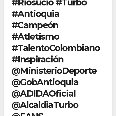
#Riosucio #Turbo
#Antioquia
#Campeón
#Atletismo
#TalentoColombiano
#Inspiración
@MinisterioDeporte
@GobAntioquia
@ADIDAOficial
@AlcaldiaTurbo