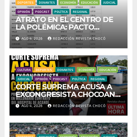
DEPORTES
DONANTES
ECONOMÍA
EDUCACIÓN
JUDICIAL
OPINIÓN
PODCAST
POLÍTICA
REGIONAL
ATRATO EN EL CENTRO DE
LA POLÉMICA: PACTO
HISTÓRICO CUESTIONA
AGO 4, 2026
REDACCIÓN REVISTA CHOCÓ
CENSO ELECTORAL Y PIDE
INVESTIGAR PRESUNTO
FRAUDE
CULTURA
DEPORTES
DONANTES
ECONOMÍA
EDUCACIÓN
JUDICIAL
OPINIÓN
PODCAST
POLÍTICA
REGIONAL
CORTE SUPREMA ACUSA A
EXCONGRESISTA CHOCOANO
POR PRESUNTAS
AGO 4, 2026
REDACCIÓN REVISTA CHOCÓ
IRREGULARIDADES EN
MILLONARIO CONTRATO
DEL HOSPITAL DE ACANDÍ