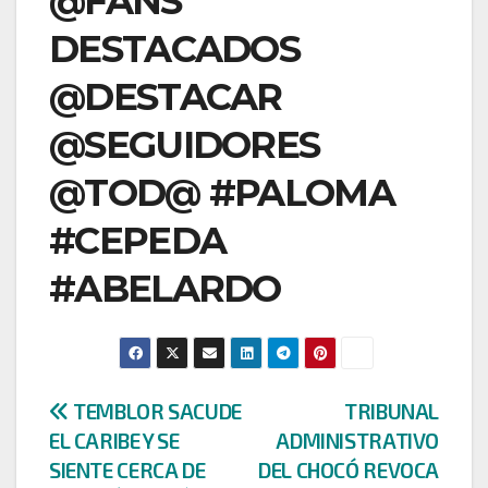
@FANS
DESTACADOS
@DESTACAR
@SEGUIDORES
@TOD@ #PALOMA
#CEPEDA
#ABELARDO
Navegación
TEMBLOR SACUDE
TRIBUNAL
EL CARIBE Y SE
ADMINISTRATIVO
de
SIENTE CERCA DE
DEL CHOCÓ REVOCA