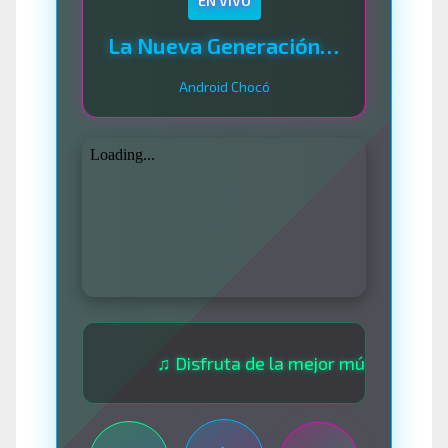
EN VIVO
La Nueva Generación Del Sistema
Android Chocó
♫ Disfruta de la mejor música las 24 horas