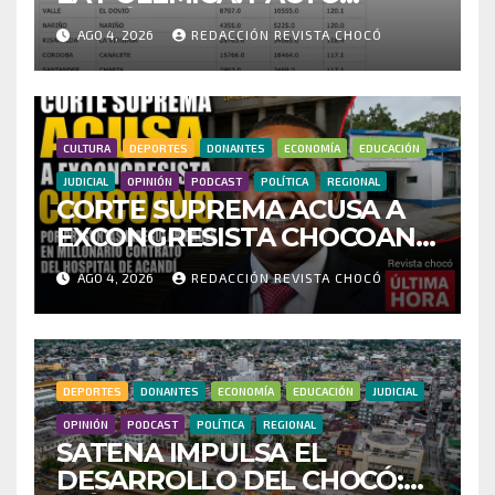
HISTÓRICO CUESTIONA
AGO 4, 2026
REDACCIÓN REVISTA CHOCÓ
CENSO ELECTORAL Y PIDE
INVESTIGAR PRESUNTO
FRAUDE
CULTURA
DEPORTES
DONANTES
ECONOMÍA
EDUCACIÓN
JUDICIAL
OPINIÓN
PODCAST
POLÍTICA
REGIONAL
CORTE SUPREMA ACUSA A
EXCONGRESISTA CHOCOANO
POR PRESUNTAS
AGO 4, 2026
REDACCIÓN REVISTA CHOCÓ
IRREGULARIDADES EN
MILLONARIO CONTRATO
DEL HOSPITAL DE ACANDÍ
DEPORTES
DONANTES
ECONOMÍA
EDUCACIÓN
JUDICIAL
OPINIÓN
PODCAST
POLÍTICA
REGIONAL
SATENA IMPULSA EL
DESARROLLO DEL CHOCÓ: