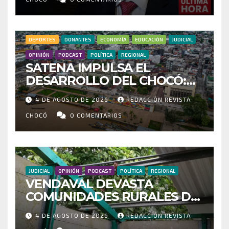
MILLONARIO CONTRATO DEL
HOSPITAL DE ACANDÍ
DEPORTES
DONANTES
ECONOMÍA
EDUCACIÓN
JUDICIAL
OPINIÓN
PODCAST
POLÍTICA
REGIONAL
SATENA IMPULSA EL
DESARROLLO DEL CHOCÓ:
MÁS DE 35 MIL PASAJEROS
4 DE AGOSTO DE 2026
REDACCIÓN REVISTA
MOVILIZADOS Y NUEVAS
RUTAS FORTALECEN LA
CHOCÓ
0 COMENTARIOS
CONECTIVIDAD
JUDICIAL
OPINIÓN
PODCAST
POLÍTICA
REGIONAL
VENDAVAL DEVASTA
COMUNIDADES RURALES DE
RIOSUCIO: ESCUELAS,
4 DE AGOSTO DE 2026
REDACCIÓN REVISTA
VIVIENDAS Y CEMENTERIO