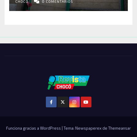
ENTRE LOS AFECTADOS
CHOCÓ
0 COMENTARIOS
Funciona gracias a WordPress
|
Tema: Newspaperex de
Themeansar