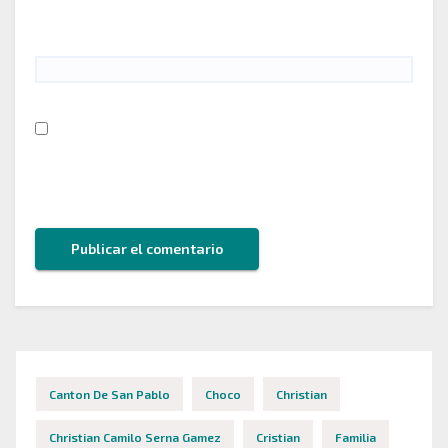
Web
Guarda mi nombre, correo electrónico y web en
este navegador para la próxima vez que comente.
Canton De San Pablo
Choco
Christian
Christian Camilo Serna Gamez
Cristian
Familia