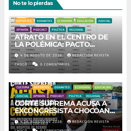
No te lo pierdas
DEPORTES
DONANTES
ECONOMÍA
EDUCACIÓN
JUDICIAL
OPINIÓN
PODCAST
POLÍTICA
REGIONAL
ATRATO EN EL CENTRO DE
LA POLÉMICA: PACTO
HISTÓRICO CUESTIONA
4 DE AGOSTO DE 2026
REDACCIÓN REVISTA
CENSO ELECTORAL Y PIDE
INVESTIGAR PRESUNTO
CHOCÓ
0 COMENTARIOS
FRAUDE
CULTURA
DEPORTES
DONANTES
ECONOMÍA
EDUCACIÓN
JUDICIAL
OPINIÓN
PODCAST
POLÍTICA
REGIONAL
CORTE SUPREMA ACUSA A
EXCONGRESISTA CHOCOANO
POR PRESUNTAS
4 DE AGOSTO DE 2026
REDACCIÓN REVISTA
IRREGULARIDADES EN
CHOCÓ
0 COMENTARIOS