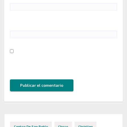
Web
Guarda mi nombre, correo electrónico y web en
este navegador para la próxima vez que comente.
Canton De San Pablo
Choco
Christian