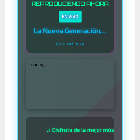
REPRODUCIENDO AHORA
EN VIVO
La Nueva Generación Del Sistema
Android Chocó
♫ Disfruta de la mejor música las 24 horas 