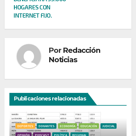
HOGARES CON
INTERNET FIJO.
Por
Redacción
Noticias
Publicaciones relacionadas
DEPORTES
DONANTES
ECONOMÍA
EDUCACIÓN
JUDICIAL
OPINIÓN
PODCAST
POLÍTICA
REGIONAL