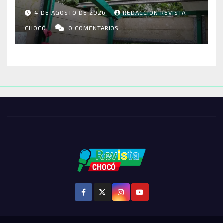
RIOSUCIO: ESCUELAS,
4 DE AGOSTO DE 2026
REDACCIÓN REVISTA
VIVIENDAS Y CEMENTERIO
ENTRE LOS AFECTADOS
CHOCÓ
0 COMENTARIOS