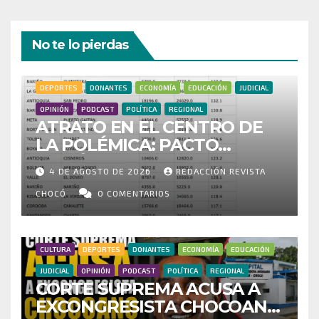
No te lo pierdas
DEPORTES
DONANTES
ECONOMÍA
EDUCACIÓN
JUDICIAL
OPINIÓN
PODCAST
POLÍTICA
REGIONAL
ATRATO EN EL CENTRO DE
LA POLÉMICA: PACTO
HISTÓRICO CUESTIONA
4 DE AGOSTO DE 2026
REDACCIÓN REVISTA
CENSO ELECTORAL Y PIDE
INVESTIGAR PRESUNTO
CHOCÓ
0 COMENTARIOS
FRAUDE
CULTURA
DEPORTES
DONANTES
ECONOMÍA
EDUCACIÓN
JUDICIAL
OPINIÓN
PODCAST
POLÍTICA
REGIONAL
CORTE SUPREMA ACUSA A
EXCONGRESISTA CHOCOANO