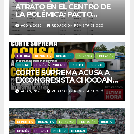
ATRATO EN EL CENTRO DE
LA POLÉMICA: PACTO
HISTÓRICO CUESTIONA
AGO 4, 2026
REDACCIÓN REVISTA CHOCÓ
CENSO ELECTORAL Y PIDE
INVESTIGAR PRESUNTO
FRAUDE
CULTURA
DEPORTES
DONANTES
ECONOMÍA
EDUCACIÓN
JUDICIAL
OPINIÓN
PODCAST
POLÍTICA
REGIONAL
CORTE SUPREMA ACUSA A
EXCONGRESISTA CHOCOANO
POR PRESUNTAS
AGO 4, 2026
REDACCIÓN REVISTA CHOCÓ
IRREGULARIDADES EN
MILLONARIO CONTRATO
DEL HOSPITAL DE ACANDÍ
DEPORTES
DONANTES
ECONOMÍA
EDUCACIÓN
JUDICIAL
OPINIÓN
PODCAST
POLÍTICA
REGIONAL