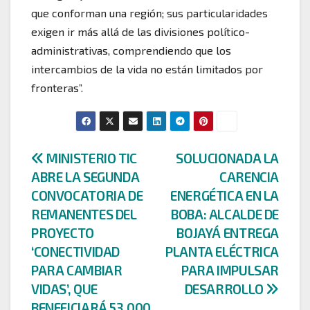
que conforman una región; sus particularidades
exigen ir más allá de las divisiones político-
administrativas, comprendiendo que los
intercambios de la vida no están limitados por
fronteras”.
Navegación
MINISTERIO TIC
SOLUCIONADA LA
ABRE LA SEGUNDA
CARENCIA
de
CONVOCATORIA DE
ENERGÉTICA EN LA
entradas
REMANENTES DEL
BOBA: ALCALDE DE
PROYECTO
BOJAYÁ ENTREGA
‘CONECTIVIDAD
PLANTA ELÉCTRICA
PARA CAMBIAR
PARA IMPULSAR
VIDAS’, QUE
DESARROLLO
BENEFICIARÁ 53.000