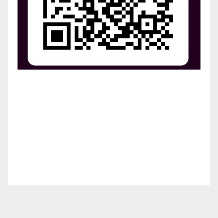
¡Apoya el crecimiento de Revista Chocó!
¡Necesitamos tu ayuda para llevar nuestra revista al
siguiente nivel! Tu donación hace la diferencia.
¡Únete a nosotros para inspirar, informar y conectar
a nuestra comunidad!
¡Gracias por tu generosidad!