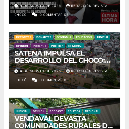
POR PRESUNTAS
4 DE AGOSTO DE 2026
REDACCIÓN REVISTA
IRREGULARIDADES EN
MILLONARIO CONTRATO DEL
CHOCÓ
0 COMENTARIOS
HOSPITAL DE ACANDÍ
DEPORTES
DONANTES
ECONOMÍA
EDUCACIÓN
JUDICIAL
OPINIÓN
PODCAST
POLÍTICA
REGIONAL
SATENA IMPULSA EL
DESARROLLO DEL CHOCÓ:
MÁS DE 35 MIL PASAJEROS
4 DE AGOSTO DE 2026
REDACCIÓN REVISTA
MOVILIZADOS Y NUEVAS
RUTAS FORTALECEN LA
CHOCÓ
0 COMENTARIOS
CONECTIVIDAD
JUDICIAL
OPINIÓN
PODCAST
POLÍTICA
REGIONAL
VENDAVAL DEVASTA
COMUNIDADES RURALES DE