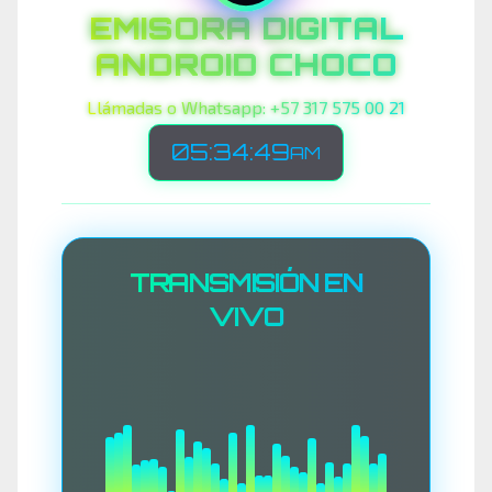
EMISORA DIGITAL
ANDROID CHOCO
Llámadas o Whatsapp: +57 317 575 00 21
05:34:52
AM
TRANSMISIÓN EN
VIVO