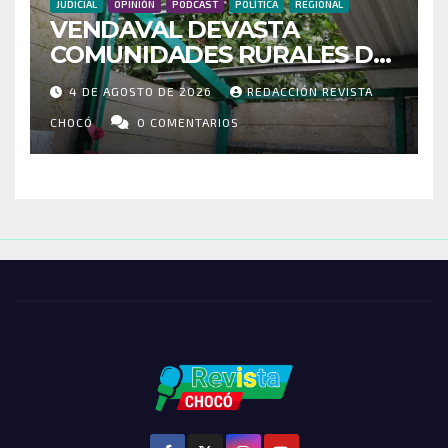
JUDICIAL
OPINIÓN
PODCAST
POLÍTICA
REGIONAL
VENDAVAL DEVASTA
COMUNIDADES RURALES DE
RIOSUCIO: ESCUELAS,
4 DE AGOSTO DE 2026
REDACCIÓN REVISTA
VIVIENDAS Y CEMENTERIO
ENTRE LOS AFECTADOS
CHOCÓ
0 COMENTARIOS