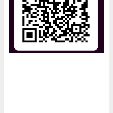
¡Apoya el crecimiento de Revista Chocó!
¡Necesitamos tu ayuda para llevar nuestra revista al
siguiente nivel! Tu donación hace la diferencia.
¡Únete a nosotros para inspirar, informar y conectar
a nuestra comunidad!
¡Gracias por tu generosidad!