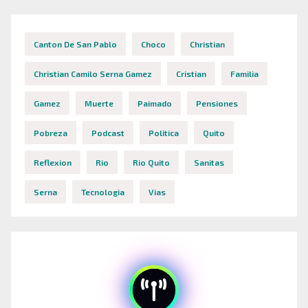
Canton De San Pablo
Choco
Christian
Christian Camilo Serna Gamez
Cristian
Familia
Gamez
Muerte
Paimado
Pensiones
Pobreza
Podcast
Politica
Quito
Reflexion
Rio
Rio Quito
Sanitas
Serna
Tecnologia
Vias