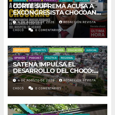
CORTE SUPREMA ACUSA A
EXCONGRESISTA CHOCOANO
POR PRESUNTAS
4 DE AGOSTO DE 2026
REDACCIÓN REVISTA
IRREGULARIDADES EN
MILLONARIO CONTRATO DEL
CHOCÓ
0 COMENTARIOS
HOSPITAL DE ACANDÍ
DEPORTES
DONANTES
ECONOMÍA
EDUCACIÓN
JUDICIAL
OPINIÓN
PODCAST
POLÍTICA
REGIONAL
SATENA IMPULSA EL
DESARROLLO DEL CHOCÓ:
MÁS DE 35 MIL PASAJEROS
4 DE AGOSTO DE 2026
REDACCIÓN REVISTA
MOVILIZADOS Y NUEVAS
RUTAS FORTALECEN LA
CHOCÓ
0 COMENTARIOS
CONECTIVIDAD