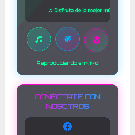
♫ Disfruta de la mejor música las 24 horas
Reproduciendo en vivo
CONÉCTATE CON
NOSOTROS