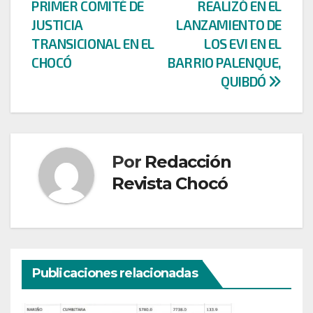
PRIMER COMITÉ DE
REALIZÓ EN EL
de
JUSTICIA
LANZAMIENTO DE
entradas
TRANSICIONAL EN EL
LOS EVI EN EL
CHOCÓ
BARRIO PALENQUE,
QUIBDÓ
Por
Redacción
Revista Chocó
Publicaciones relacionadas