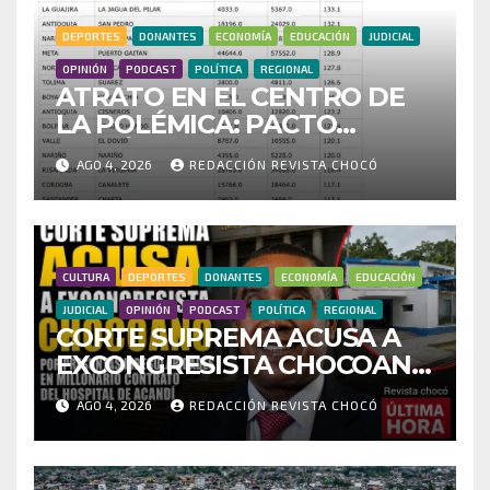
DEPORTES
DONANTES
ECONOMÍA
EDUCACIÓN
JUDICIAL
OPINIÓN
PODCAST
POLÍTICA
REGIONAL
ATRATO EN EL CENTRO DE
LA POLÉMICA: PACTO
HISTÓRICO CUESTIONA
AGO 4, 2026
REDACCIÓN REVISTA CHOCÓ
CENSO ELECTORAL Y PIDE
INVESTIGAR PRESUNTO
FRAUDE
CULTURA
DEPORTES
DONANTES
ECONOMÍA
EDUCACIÓN
JUDICIAL
OPINIÓN
PODCAST
POLÍTICA
REGIONAL
CORTE SUPREMA ACUSA A
EXCONGRESISTA CHOCOANO
POR PRESUNTAS
AGO 4, 2026
REDACCIÓN REVISTA CHOCÓ
IRREGULARIDADES EN
MILLONARIO CONTRATO
DEL HOSPITAL DE ACANDÍ