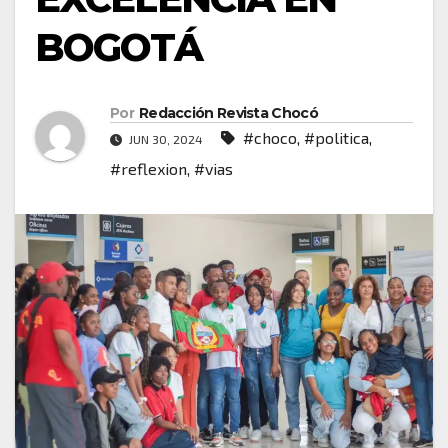
BOGOTÁ
Por
Redacción Revista Chocó
#choco
,
#politica
,
JUN 30, 2024
#reflexion
,
#vias