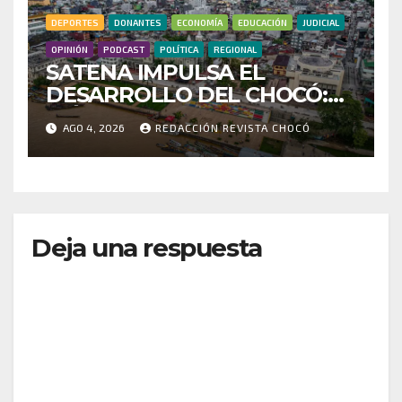
DEPORTES
DONANTES
ECONOMÍA
EDUCACIÓN
JUDICIAL
OPINIÓN
PODCAST
POLÍTICA
REGIONAL
SATENA IMPULSA EL
DESARROLLO DEL CHOCÓ:
MÁS DE 35 MIL PASAJEROS
AGO 4, 2026
REDACCIÓN REVISTA CHOCÓ
MOVILIZADOS Y NUEVAS
RUTAS FORTALECEN LA
CONECTIVIDAD
Deja una respuesta
Tu dirección de correo electrónico no será
publicada.
Los campos obligatorios están marcados
con
*
Comentario
*