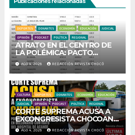
Publicaciones relacionadas
DEPORTES
DONANTES
ECONOMÍA
EDUCACIÓN
JUDICIAL
OPINIÓN
PODCAST
POLÍTICA
REGIONAL
ATRATO EN EL CENTRO DE
LA POLÉMICA: PACTO
HISTÓRICO CUESTIONA
AGO 4, 2026
REDACCIÓN REVISTA CHOCÓ
CENSO ELECTORAL Y PIDE
INVESTIGAR PRESUNTO
FRAUDE
CULTURA
DEPORTES
DONANTES
ECONOMÍA
EDUCACIÓN
JUDICIAL
OPINIÓN
PODCAST
POLÍTICA
REGIONAL
CORTE SUPREMA ACUSA A
EXCONGRESISTA CHOCOANO
POR PRESUNTAS
AGO 4, 2026
REDACCIÓN REVISTA CHOCÓ
IRREGULARIDADES EN