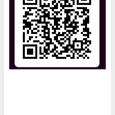
¡Apoya el crecimiento de Revista Chocó!
¡Necesitamos tu ayuda para llevar nuestra revista al
siguiente nivel! Tu donación hace la diferencia.
¡Únete a nosotros para inspirar, informar y conectar
a nuestra comunidad!