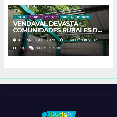
JUDICIAL
OPINIÓN
PODCAST
POLÍTICA
REGIONAL
VENDAVAL DEVASTA
COMUNIDADES RURALES DE
RIOSUCIO: ESCUELAS,
4 DE AGOSTO DE 2026
REDACCIÓN REVISTA
VIVIENDAS Y CEMENTERIO
ENTRE LOS AFECTADOS
CHOCÓ
0 COMENTARIOS