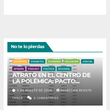
¡Gracias por tu generosidad!
No te lo pierdas
DEPORTES
DONANTES
ECONOMÍA
EDUCACIÓN
JUDICIAL
OPINIÓN
PODCAST
POLÍTICA
REGIONAL
ATRATO EN EL CENTRO DE
LA POLÉMICA: PACTO
HISTÓRICO CUESTIONA
4 DE AGOSTO DE 2026
REDACCIÓN REVISTA
CENSO ELECTORAL Y PIDE
INVESTIGAR PRESUNTO
CHOCÓ
0 COMENTARIOS
FRAUDE