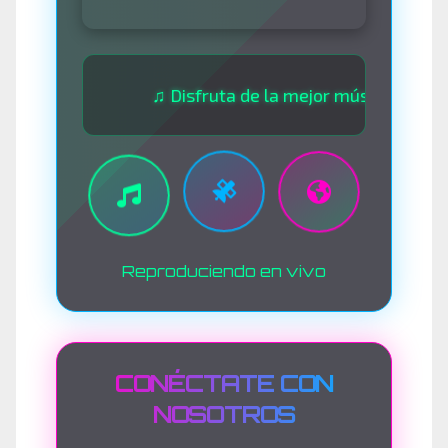
♫ Disfruta de la mejor música las 24 horas ♫
Reproduciendo en vivo
CONÉCTATE CON
NOSOTROS