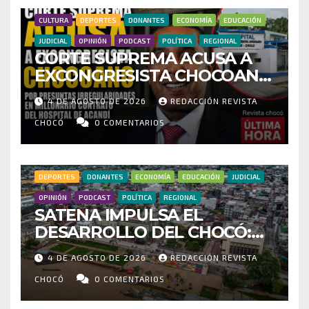
CULTURA
DEPORTES
DONANTES
ECONOMÍA
EDUCACIÓN
JUDICIAL
OPINIÓN
PODCAST
POLÍTICA
REGIONAL
CORTE SUPREMA ACUSA A
EXCONGRESISTA CHOCOANO
POR PRESUNTAS
4 DE AGOSTO DE 2026
REDACCIÓN REVISTA
IRREGULARIDADES EN
MILLONARIO CONTRATO DEL
CHOCÓ
0 COMENTARIOS
HOSPITAL DE ACANDÍ
DEPORTES
DONANTES
ECONOMÍA
EDUCACIÓN
JUDICIAL
OPINIÓN
PODCAST
POLÍTICA
REGIONAL
SATENA IMPULSA EL
DESARROLLO DEL CHOCÓ:
MÁS DE 35 MIL PASAJEROS
4 DE AGOSTO DE 2026
REDACCIÓN REVISTA
MOVILIZADOS Y NUEVAS
RUTAS FORTALECEN LA
CHOCÓ
0 COMENTARIOS
CONECTIVIDAD