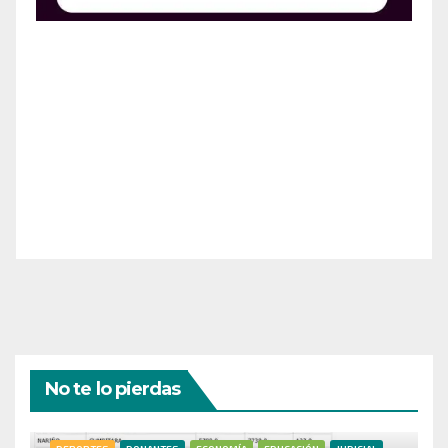
¡Apoya el crecimiento de Revista Chocó!
¡Necesitamos tu ayuda para llevar nuestra revista al
siguiente nivel! Tu donación hace la diferencia.
¡Únete a nosotros para inspirar, informar y conectar
a nuestra comunidad!
¡Gracias por tu generosidad!
No te lo pierdas