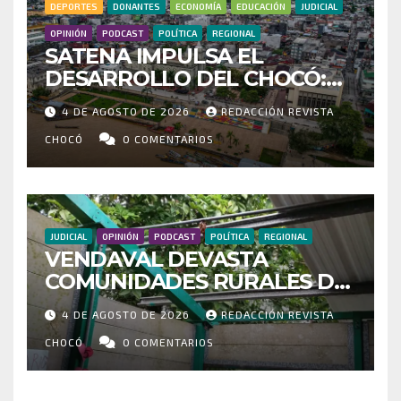
DEPORTES
DONANTES
ECONOMÍA
EDUCACIÓN
JUDICIAL
OPINIÓN
PODCAST
POLÍTICA
REGIONAL
SATENA IMPULSA EL
DESARROLLO DEL CHOCÓ:
MÁS DE 35 MIL PASAJEROS
4 DE AGOSTO DE 2026
REDACCIÓN REVISTA
MOVILIZADOS Y NUEVAS
RUTAS FORTALECEN LA
CHOCÓ
0 COMENTARIOS
CONECTIVIDAD
JUDICIAL
OPINIÓN
PODCAST
POLÍTICA
REGIONAL
VENDAVAL DEVASTA
COMUNIDADES RURALES DE
RIOSUCIO: ESCUELAS,
4 DE AGOSTO DE 2026
REDACCIÓN REVISTA
VIVIENDAS Y CEMENTERIO
ENTRE LOS AFECTADOS
CHOCÓ
0 COMENTARIOS