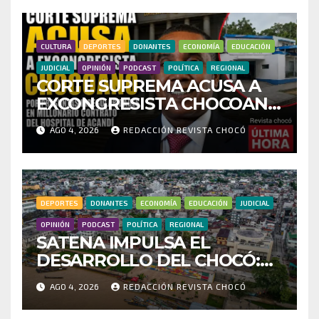
INVESTIGAR PRESUNTO
FRAUDE
CULTURA
DEPORTES
DONANTES
ECONOMÍA
EDUCACIÓN
JUDICIAL
OPINIÓN
PODCAST
POLÍTICA
REGIONAL
CORTE SUPREMA ACUSA A
EXCONGRESISTA CHOCOANO
POR PRESUNTAS
AGO 4, 2026
REDACCIÓN REVISTA CHOCÓ
IRREGULARIDADES EN
MILLONARIO CONTRATO
DEL HOSPITAL DE ACANDÍ
DEPORTES
DONANTES
ECONOMÍA
EDUCACIÓN
JUDICIAL
OPINIÓN
PODCAST
POLÍTICA
REGIONAL
SATENA IMPULSA EL
DESARROLLO DEL CHOCÓ:
MÁS DE 35 MIL PASAJEROS
AGO 4, 2026
REDACCIÓN REVISTA CHOCÓ
MOVILIZADOS Y NUEVAS
RUTAS FORTALECEN LA