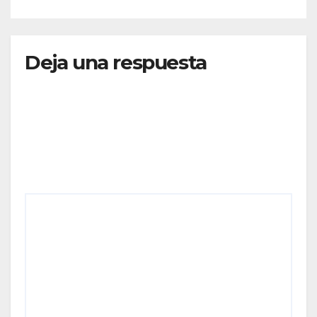
CONECTIVIDAD
Deja una respuesta
Tu dirección de correo electrónico no será
publicada.
Los campos obligatorios están marcados
con
*
Comentario
*