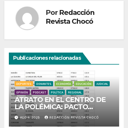
Por
Redacción
Revista Chocó
Publicaciones relacionadas
DEPORTES
DONANTES
ECONOMÍA
EDUCACIÓN
JUDICIAL
OPINIÓN
PODCAST
POLÍTICA
REGIONAL
ATRATO EN EL CENTRO DE
LA POLÉMICA: PACTO
HISTÓRICO CUESTIONA
AGO 4, 2026
REDACCIÓN REVISTA CHOCÓ
CENSO ELECTORAL Y PIDE