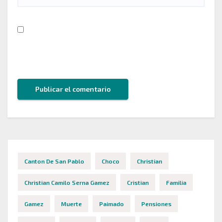
Guarda mi nombre, correo electrónico y web en
este navegador para la próxima vez que comente.
Canton De San Pablo
Choco
Christian
Christian Camilo Serna Gamez
Cristian
Familia
Gamez
Muerte
Paimado
Pensiones