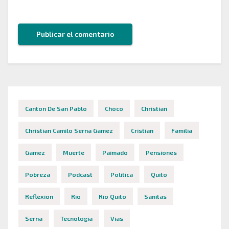
este navegador para la próxima vez que comente.
Canton De San Pablo
Choco
Christian
Christian Camilo Serna Gamez
Cristian
Familia
Gamez
Muerte
Paimado
Pensiones
Pobreza
Podcast
Politica
Quito
Reflexion
Rio
Rio Quito
Sanitas
Serna
Tecnologia
Vias