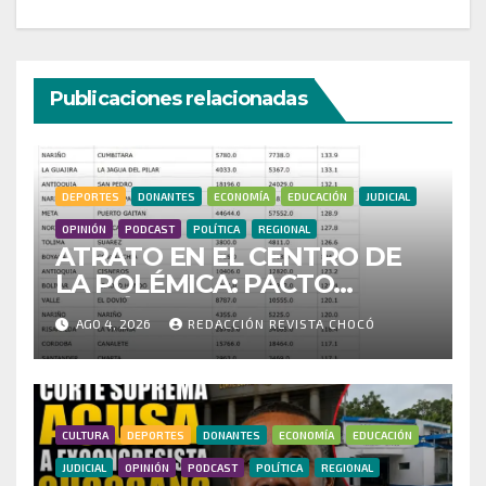
Publicaciones relacionadas
DEPORTES
DONANTES
ECONOMÍA
EDUCACIÓN
JUDICIAL
OPINIÓN
PODCAST
POLÍTICA
REGIONAL
ATRATO EN EL CENTRO DE
LA POLÉMICA: PACTO
HISTÓRICO CUESTIONA
AGO 4, 2026
REDACCIÓN REVISTA CHOCÓ
CENSO ELECTORAL Y PIDE
INVESTIGAR PRESUNTO
FRAUDE
CULTURA
DEPORTES
DONANTES
ECONOMÍA
EDUCACIÓN
JUDICIAL
OPINIÓN
PODCAST
POLÍTICA
REGIONAL