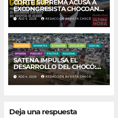
CORTE SUPREMA ACUSA A
EXCONGRESISTA CHOCOANO
POR PRESUNTAS
AGO 4, 2026
REDACCIÓN REVISTA CHOCÓ
IRREGULARIDADES EN
MILLONARIO CONTRATO
DEL HOSPITAL DE ACANDÍ
DEPORTES
DONANTES
ECONOMÍA
EDUCACIÓN
JUDICIAL
OPINIÓN
PODCAST
POLÍTICA
REGIONAL
SATENA IMPULSA EL
DESARROLLO DEL CHOCÓ:
MÁS DE 35 MIL PASAJEROS
AGO 4, 2026
REDACCIÓN REVISTA CHOCÓ
MOVILIZADOS Y NUEVAS
RUTAS FORTALECEN LA
CONECTIVIDAD
Deja una respuesta