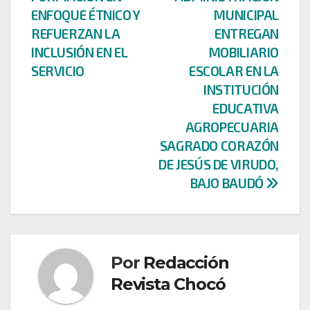
entradas
ENFOQUE ÉTNICO Y
MUNICIPAL
REFUERZAN LA
ENTREGAN
INCLUSIÓN EN EL
MOBILIARIO
SERVICIO
ESCOLAR EN LA
INSTITUCIÓN
EDUCATIVA
AGROPECUARIA
SAGRADO CORAZÓN
DE JESÚS DE VIRUDO,
BAJO BAUDÓ
Por
Redacción
Revista Chocó