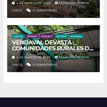
MÁS DE 35 MIL PASAJEROS
4 DE AGOSTO DE 2026
REDACCIÓN REVISTA
MOVILIZADOS Y NUEVAS
RUTAS FORTALECEN LA
CHOCÓ
0 COMENTARIOS
CONECTIVIDAD
JUDICIAL
OPINIÓN
PODCAST
POLÍTICA
REGIONAL
VENDAVAL DEVASTA
COMUNIDADES RURALES DE
RIOSUCIO: ESCUELAS,
4 DE AGOSTO DE 2026
REDACCIÓN REVISTA
VIVIENDAS Y CEMENTERIO
ENTRE LOS AFECTADOS
CHOCÓ
0 COMENTARIOS