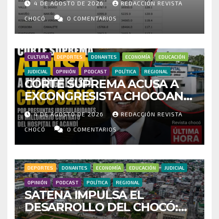
4 DE AGOSTO DE 2026
REDACCIÓN REVISTA
CENSO ELECTORAL Y PIDE
INVESTIGAR PRESUNTO
CHOCÓ
0 COMENTARIOS
FRAUDE
CULTURA
DEPORTES
DONANTES
ECONOMÍA
EDUCACIÓN
JUDICIAL
OPINIÓN
PODCAST
POLÍTICA
REGIONAL
CORTE SUPREMA ACUSA A
EXCONGRESISTA CHOCOANO
POR PRESUNTAS
4 DE AGOSTO DE 2026
REDACCIÓN REVISTA
IRREGULARIDADES EN
MILLONARIO CONTRATO DEL
CHOCÓ
0 COMENTARIOS
HOSPITAL DE ACANDÍ
DEPORTES
DONANTES
ECONOMÍA
EDUCACIÓN
JUDICIAL
OPINIÓN
PODCAST
POLÍTICA
REGIONAL
SATENA IMPULSA EL
DESARROLLO DEL CHOCÓ: