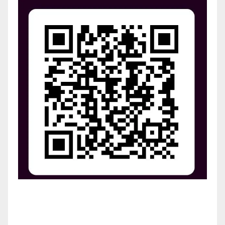
¡Apoya el crecimiento de Revista Chocó!
¡Necesitamos tu ayuda para llevar nuestra revista al