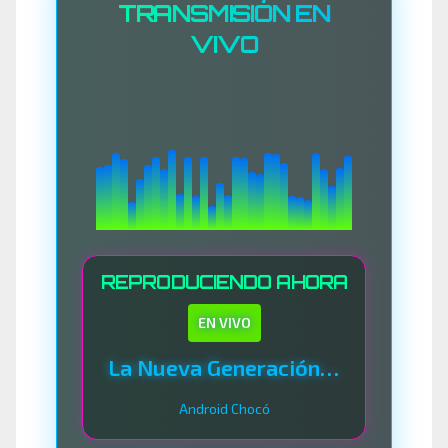
TRANSMISIÓN EN
VIVO
REPRODUCIENDO AHORA
EN VIVO
La Nueva Generación Del Sistema
Android Chocó