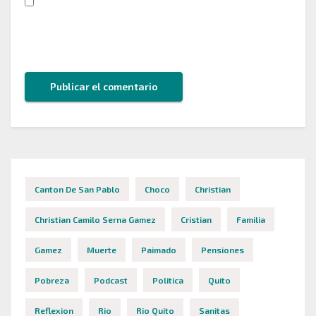
Guarda mi nombre, correo electrónico y web en
este navegador para la próxima vez que comente.
Canton De San Pablo
Choco
Christian
Christian Camilo Serna Gamez
Cristian
Familia
Gamez
Muerte
Paimado
Pensiones
Pobreza
Podcast
Politica
Quito
Reflexion
Rio
Rio Quito
Sanitas