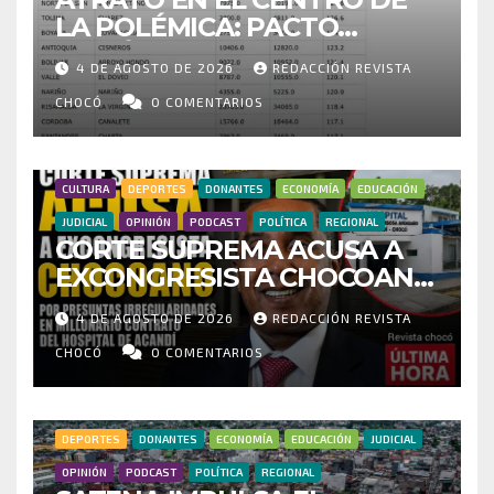
LA POLÉMICA: PACTO
HISTÓRICO CUESTIONA
4 DE AGOSTO DE 2026
REDACCIÓN REVISTA
CENSO ELECTORAL Y PIDE
INVESTIGAR PRESUNTO
CHOCÓ
0 COMENTARIOS
FRAUDE
CULTURA
DEPORTES
DONANTES
ECONOMÍA
EDUCACIÓN
JUDICIAL
OPINIÓN
PODCAST
POLÍTICA
REGIONAL
CORTE SUPREMA ACUSA A
EXCONGRESISTA CHOCOANO
POR PRESUNTAS
4 DE AGOSTO DE 2026
REDACCIÓN REVISTA
IRREGULARIDADES EN
MILLONARIO CONTRATO DEL
CHOCÓ
0 COMENTARIOS
HOSPITAL DE ACANDÍ
DEPORTES
DONANTES
ECONOMÍA
EDUCACIÓN
JUDICIAL
OPINIÓN
PODCAST
POLÍTICA
REGIONAL