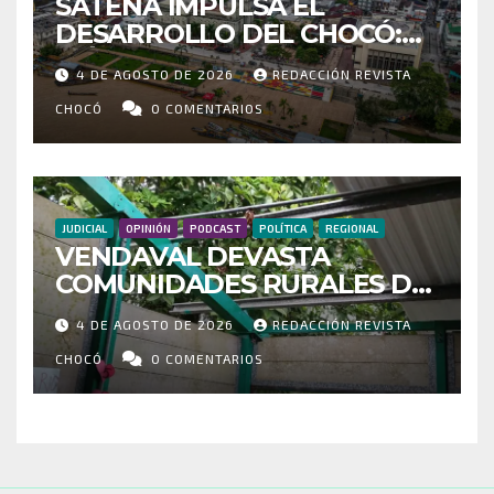
SATENA IMPULSA EL
DESARROLLO DEL CHOCÓ:
MÁS DE 35 MIL PASAJEROS
4 DE AGOSTO DE 2026
REDACCIÓN REVISTA
MOVILIZADOS Y NUEVAS
RUTAS FORTALECEN LA
CHOCÓ
0 COMENTARIOS
CONECTIVIDAD
JUDICIAL
OPINIÓN
PODCAST
POLÍTICA
REGIONAL
VENDAVAL DEVASTA
COMUNIDADES RURALES DE
RIOSUCIO: ESCUELAS,
4 DE AGOSTO DE 2026
REDACCIÓN REVISTA
VIVIENDAS Y CEMENTERIO
ENTRE LOS AFECTADOS
CHOCÓ
0 COMENTARIOS