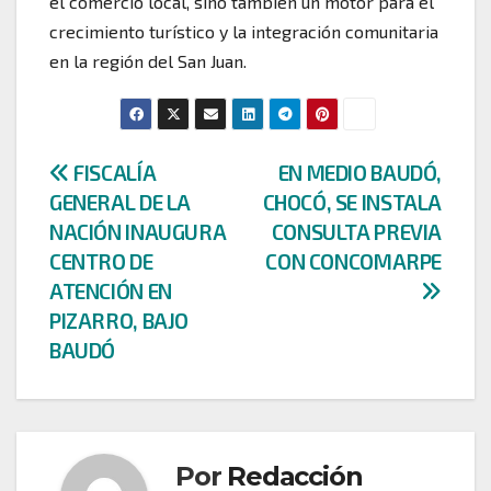
el comercio local, sino también un motor para el
crecimiento turístico y la integración comunitaria
en la región del San Juan.
Navegación
FISCALÍA
EN MEDIO BAUDÓ,
GENERAL DE LA
CHOCÓ, SE INSTALA
de
NACIÓN INAUGURA
CONSULTA PREVIA
entradas
CENTRO DE
CON CONCOMARPE
ATENCIÓN EN
PIZARRO, BAJO
BAUDÓ
Por
Redacción