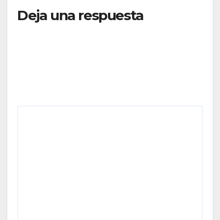
Deja una respuesta
Tu dirección de correo electrónico no será
publicada.
Los campos obligatorios están marcados
con
*
Comentario
*