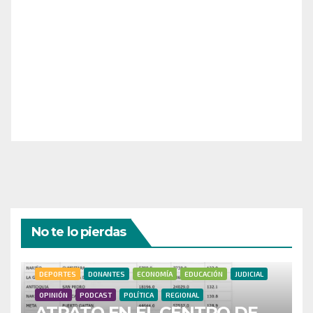
¡Necesitamos tu ayuda para llevar nuestra revista al
siguiente nivel! Tu donación hace la diferencia.
¡Únete a nosotros para inspirar, informar y conectar
a nuestra comunidad!
¡Gracias por tu generosidad!
No te lo pierdas
DEPORTES
DONANTES
ECONOMÍA
EDUCACIÓN
JUDICIAL
OPINIÓN
PODCAST
POLÍTICA
REGIONAL
ATRATO EN EL CENTRO DE