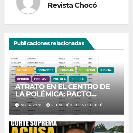
Revista Chocó
Publicaciones relacionadas
DEPORTES
DONANTES
ECONOMÍA
EDUCACIÓN
JUDICIAL
OPINIÓN
PODCAST
POLÍTICA
REGIONAL
ATRATO EN EL CENTRO DE
LA POLÉMICA: PACTO
HISTÓRICO CUESTIONA
AGO 4, 2026
REDACCIÓN REVISTA CHOCÓ
CENSO ELECTORAL Y PIDE
INVESTIGAR PRESUNTO
FRAUDE