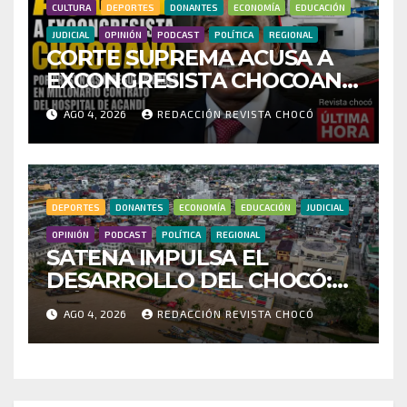
CULTURA
DEPORTES
DONANTES
ECONOMÍA
EDUCACIÓN
JUDICIAL
OPINIÓN
PODCAST
POLÍTICA
REGIONAL
CORTE SUPREMA ACUSA A
EXCONGRESISTA CHOCOANO
POR PRESUNTAS
AGO 4, 2026
REDACCIÓN REVISTA CHOCÓ
IRREGULARIDADES EN
MILLONARIO CONTRATO
DEL HOSPITAL DE ACANDÍ
DEPORTES
DONANTES
ECONOMÍA
EDUCACIÓN
JUDICIAL
OPINIÓN
PODCAST
POLÍTICA
REGIONAL
SATENA IMPULSA EL
DESARROLLO DEL CHOCÓ:
MÁS DE 35 MIL PASAJEROS
AGO 4, 2026
REDACCIÓN REVISTA CHOCÓ
MOVILIZADOS Y NUEVAS
RUTAS FORTALECEN LA
CONECTIVIDAD