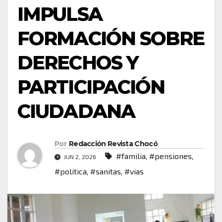
IMPULSA
FORMACIÓN SOBRE
DERECHOS Y
PARTICIPACIÓN
CIUDADANA
Por
Redacción Revista Chocó
#familia
,
#pensiones
,
JUN 2, 2026
#politica
,
#sanitas
,
#vias