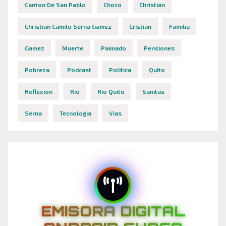
Canton De San Pablo
Choco
Christian
Christian Camilo Serna Gamez
Cristian
Familia
Gamez
Muerte
Paimado
Pensiones
Pobreza
Podcast
Politica
Quito
Reflexion
Rio
Rio Quito
Sanitas
Serna
Tecnologia
Vias
EMISORA DIGITAL