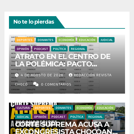
No te lo pierdas
DEPORTES
DONANTES
ECONOMÍA
EDUCACIÓN
JUDICIAL
OPINIÓN
PODCAST
POLÍTICA
REGIONAL
ATRATO EN EL CENTRO DE
LA POLÉMICA: PACTO
HISTÓRICO CUESTIONA
4 DE AGOSTO DE 2026
REDACCIÓN REVISTA
CENSO ELECTORAL Y PIDE
INVESTIGAR PRESUNTO
CHOCÓ
0 COMENTARIOS
FRAUDE
CULTURA
DEPORTES
DONANTES
ECONOMÍA
EDUCACIÓN
JUDICIAL
OPINIÓN
PODCAST
POLÍTICA
REGIONAL
CORTE SUPREMA ACUSA A
EXCONGRESISTA CHOCOANO