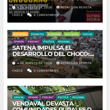
POR PRESUNTAS
4 DE AGOSTO DE 2026
REDACCIÓN REVISTA
IRREGULARIDADES EN
MILLONARIO CONTRATO DEL
CHOCÓ
0 COMENTARIOS
HOSPITAL DE ACANDÍ
DEPORTES
DONANTES
ECONOMÍA
EDUCACIÓN
JUDICIAL
OPINIÓN
PODCAST
POLÍTICA
REGIONAL
SATENA IMPULSA EL
DESARROLLO DEL CHOCÓ:
MÁS DE 35 MIL PASAJEROS
4 DE AGOSTO DE 2026
REDACCIÓN REVISTA
MOVILIZADOS Y NUEVAS
RUTAS FORTALECEN LA
CHOCÓ
0 COMENTARIOS
CONECTIVIDAD
JUDICIAL
OPINIÓN
PODCAST
POLÍTICA
REGIONAL
VENDAVAL DEVASTA
COMUNIDADES RURALES DE