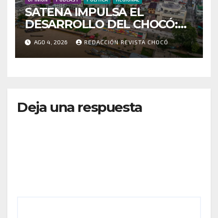
SATENA IMPULSA EL
DESARROLLO DEL CHOCÓ:
MÁS DE 35 MIL PASAJEROS
AGO 4, 2026
REDACCIÓN REVISTA CHOCÓ
MOVILIZADOS Y NUEVAS
RUTAS FORTALECEN LA
CONECTIVIDAD
Deja una respuesta
Tu dirección de correo electrónico no será
publicada.
Los campos obligatorios están marcados
con
*
Comentario
*