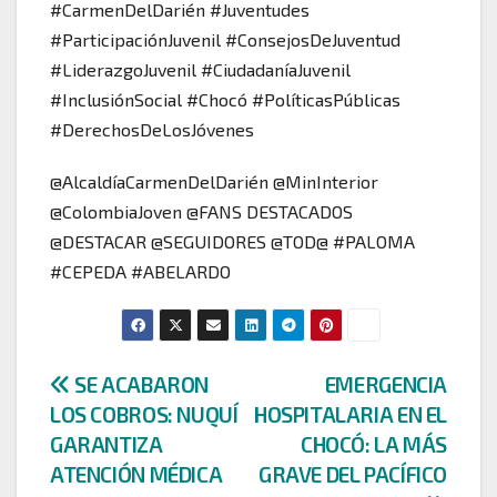
#CarmenDelDarién #Juventudes
#ParticipaciónJuvenil #ConsejosDeJuventud
#LiderazgoJuvenil #CiudadaníaJuvenil
#InclusiónSocial #Chocó #PolíticasPúblicas
#DerechosDeLosJóvenes
@AlcaldíaCarmenDelDarién @MinInterior
@ColombiaJoven @FANS DESTACADOS
@DESTACAR @SEGUIDORES @TOD@ #PALOMA
#CEPEDA #ABELARDO
Navegación
SE ACABARON
EMERGENCIA
LOS COBROS: NUQUÍ
HOSPITALARIA EN EL
de
GARANTIZA
CHOCÓ: LA MÁS
entradas
ATENCIÓN MÉDICA
GRAVE DEL PACÍFICO