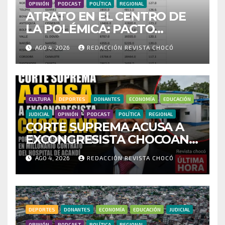
OPINIÓN
PODCAST
POLÍTICA
REGIONAL
ATRATO EN EL CENTRO DE
LA POLÉMICA: PACTO
HISTÓRICO CUESTIONA
AGO 4, 2026
REDACCIÓN REVISTA CHOCÓ
CENSO ELECTORAL Y PIDE
INVESTIGAR PRESUNTO
FRAUDE
CULTURA
DEPORTES
DONANTES
ECONOMÍA
EDUCACIÓN
JUDICIAL
OPINIÓN
PODCAST
POLÍTICA
REGIONAL
CORTE SUPREMA ACUSA A
EXCONGRESISTA CHOCOANO
POR PRESUNTAS
AGO 4, 2026
REDACCIÓN REVISTA CHOCÓ
IRREGULARIDADES EN
MILLONARIO CONTRATO
DEL HOSPITAL DE ACANDÍ
DEPORTES
DONANTES
ECONOMÍA
EDUCACIÓN
JUDICIAL
OPINIÓN
PODCAST
POLÍTICA
REGIONAL