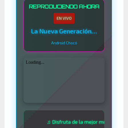
REPRODUCIENDO AHORA
EN VIVO
La Nueva Generación Del Sistema
Android Chocó
♫ Disfruta de la mejor música las 24 horas