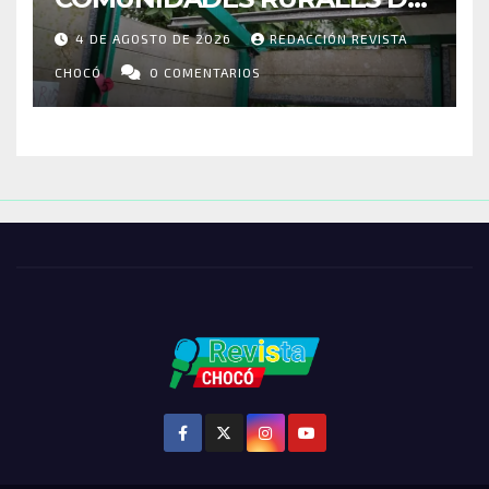
RIOSUCIO: ESCUELAS,
4 DE AGOSTO DE 2026
REDACCIÓN REVISTA
VIVIENDAS Y CEMENTERIO
ENTRE LOS AFECTADOS
CHOCÓ
0 COMENTARIOS