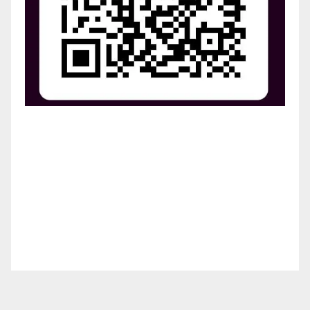
¡Apoya el crecimiento de Revista Chocó!
¡Necesitamos tu ayuda para llevar nuestra revista al
siguiente nivel! Tu donación hace la diferencia.
¡Únete a nosotros para inspirar, informar y conectar
a nuestra comunidad!
¡Gracias por tu generosidad!