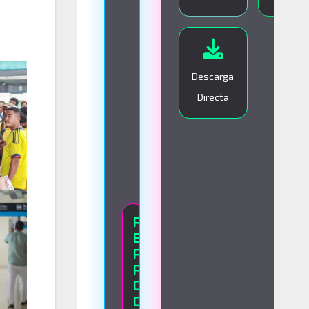
I
V
O
Descarga
Directa
R
E
P
R
O
D