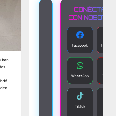
T
CONÉCTATE
R
CON NOSOTR
A
N
S
Facebook
Instagra
M
I
s han
S
dos
I
WhatsApp
YouTub
Ó
ibdó
eden
N
E
N
TikTok
Google
V
Play