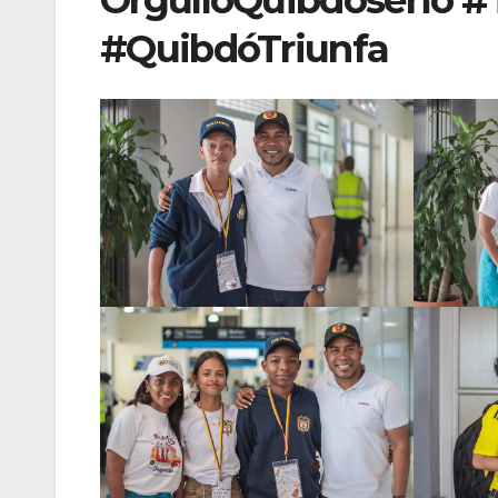
OrgulloQuibdoseño #
#QuibdóTriunfa