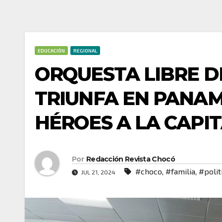
EDUCACIÓN
REGIONAL
ORQUESTA LIBRE D
TRIUNFA EN PANA
HÉROES A LA CAPI
Por
Redacción Revista Chocó
#choco
,
#familia
,
#polit
JUL 21, 2024