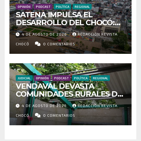
OPINIÓN
PODCAST
POLÍTICA
REGIONAL
SATENA IMPULSA EL
DESARROLLO DEL CHOCÓ:
MÁS DE 35 MIL PASAJEROS
4 DE AGOSTO DE 2026
REDACCIÓN REVISTA
MOVILIZADOS Y NUEVAS
RUTAS FORTALECEN LA
CHOCÓ
0 COMENTARIOS
CONECTIVIDAD
JUDICIAL
OPINIÓN
PODCAST
POLÍTICA
REGIONAL
VENDAVAL DEVASTA
COMUNIDADES RURALES DE
RIOSUCIO: ESCUELAS,
4 DE AGOSTO DE 2026
REDACCIÓN REVISTA
VIVIENDAS Y CEMENTERIO
ENTRE LOS AFECTADOS
CHOCÓ
0 COMENTARIOS