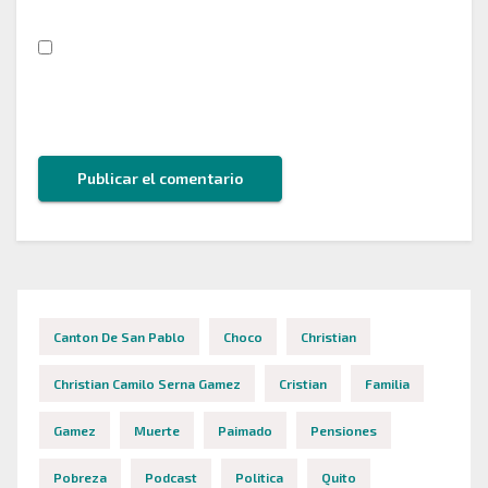
Guarda mi nombre, correo electrónico y web en
este navegador para la próxima vez que comente.
Canton De San Pablo
Choco
Christian
Christian Camilo Serna Gamez
Cristian
Familia
Gamez
Muerte
Paimado
Pensiones
Pobreza
Podcast
Politica
Quito