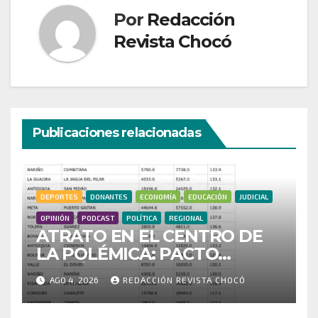
Por
Redacción
Revista Chocó
Publicaciones relacionadas
DEPORTES
DONANTES
ECONOMÍA
EDUCACIÓN
JUDICIAL
OPINIÓN
PODCAST
POLÍTICA
REGIONAL
ATRATO EN EL CENTRO DE
LA POLÉMICA: PACTO
HISTÓRICO CUESTIONA
AGO 4, 2026
REDACCIÓN REVISTA CHOCÓ
CENSO ELECTORAL Y PIDE
INVESTIGAR PRESUNTO