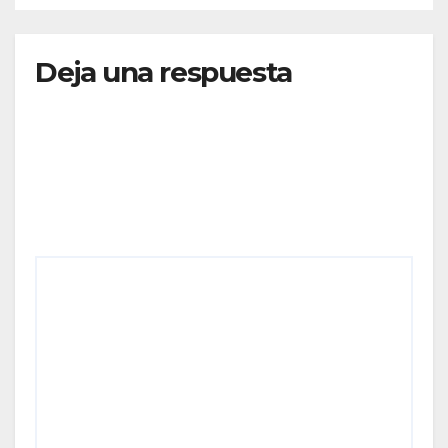
CONECTIVIDAD
Deja una respuesta
Tu dirección de correo electrónico no será
publicada.
Los campos obligatorios están marcados
con
*
Comentario
*