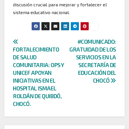
discusión crucial para mejorar y fortalecer el
sistema educativo nacional.
Navegación
#COMUNICADO:
FORTALECIMIENTO
GRATUIDAD DE LOS
de
DE SALUD
SERVICIOS EN LA
entradas
COMUNITARIA: OPS Y
SECRETARÍA DE
UNICEF APOYAN
EDUCACIÓN DEL
INICIATIVAS EN EL
CHOCÓ
HOSPITAL ISMAEL
ROLDÁN DE QUIBDÓ,
CHOCÓ.