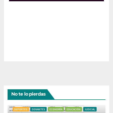
¡Apoya el crecimiento de Revista Chocó!
¡Necesitamos tu ayuda para llevar nuestra revista al
siguiente nivel! Tu donación hace la diferencia.
¡Únete a nosotros para inspirar, informar y conectar
a nuestra comunidad!
¡Gracias por tu generosidad!
No te lo pierdas
DEPORTES
DONANTES
ECONOMÍA
EDUCACIÓN
JUDICIAL