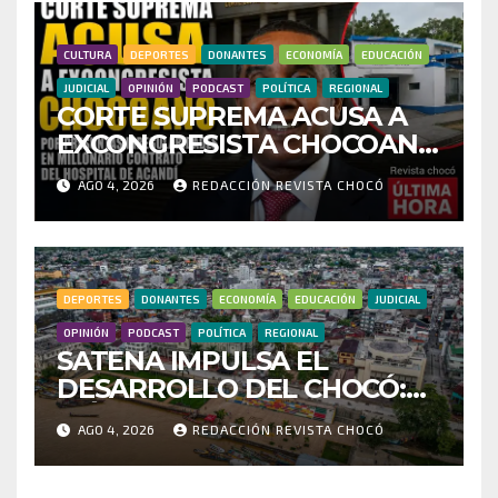
FRAUDE
CULTURA
DEPORTES
DONANTES
ECONOMÍA
EDUCACIÓN
JUDICIAL
OPINIÓN
PODCAST
POLÍTICA
REGIONAL
CORTE SUPREMA ACUSA A
EXCONGRESISTA CHOCOANO
POR PRESUNTAS
AGO 4, 2026
REDACCIÓN REVISTA CHOCÓ
IRREGULARIDADES EN
MILLONARIO CONTRATO
DEL HOSPITAL DE ACANDÍ
DEPORTES
DONANTES
ECONOMÍA
EDUCACIÓN
JUDICIAL
OPINIÓN
PODCAST
POLÍTICA
REGIONAL
SATENA IMPULSA EL
DESARROLLO DEL CHOCÓ:
MÁS DE 35 MIL PASAJEROS
AGO 4, 2026
REDACCIÓN REVISTA CHOCÓ
MOVILIZADOS Y NUEVAS
RUTAS FORTALECEN LA