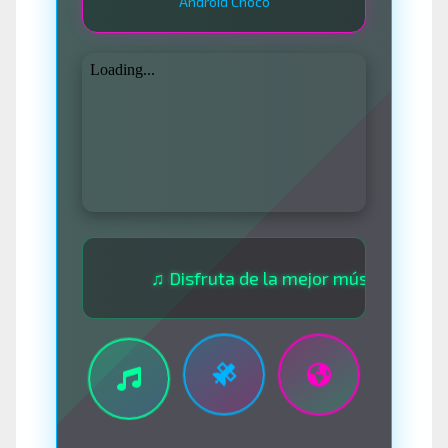
Android Chocó
♫ Disfruta de la mejor música las 24 horas