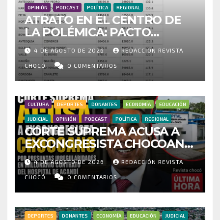
OPINIÓN
PODCAST
POLÍTICA
REGIONAL
ATRATO EN EL CENTRO DE
LA POLÉMICA: PACTO
HISTÓRICO CUESTIONA
4 DE AGOSTO DE 2026
REDACCIÓN REVISTA
CENSO ELECTORAL Y PIDE
INVESTIGAR PRESUNTO
CHOCÓ
0 COMENTARIOS
FRAUDE
CULTURA
DEPORTES
DONANTES
ECONOMÍA
EDUCACIÓN
JUDICIAL
OPINIÓN
PODCAST
POLÍTICA
REGIONAL
CORTE SUPREMA ACUSA A
EXCONGRESISTA CHOCOANO
POR PRESUNTAS
4 DE AGOSTO DE 2026
REDACCIÓN REVISTA
IRREGULARIDADES EN
MILLONARIO CONTRATO DEL
CHOCÓ
0 COMENTARIOS
HOSPITAL DE ACANDÍ
DEPORTES
DONANTES
ECONOMÍA
EDUCACIÓN
JUDICIAL