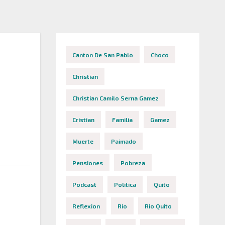
Canton De San Pablo
Choco
Christian
Christian Camilo Serna Gamez
Cristian
Familia
Gamez
Muerte
Paimado
Pensiones
Pobreza
Podcast
Politica
Quito
Reflexion
Rio
Rio Quito