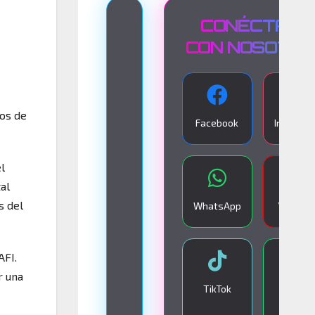
T
CONÉCTATE
R
CON NOSOTR
A
N
S
dos de
Facebook
Instagra
M
I
l
S
al
I
s del
WhatsApp
YouTub
Ó
N
AFI.
E
r una
N
TikTok
Google
V
Play