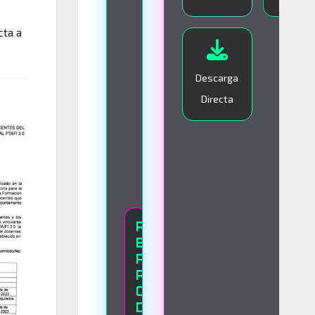
I
cta a
V
O
Descarga
Directa
R
E
P
R
O
D