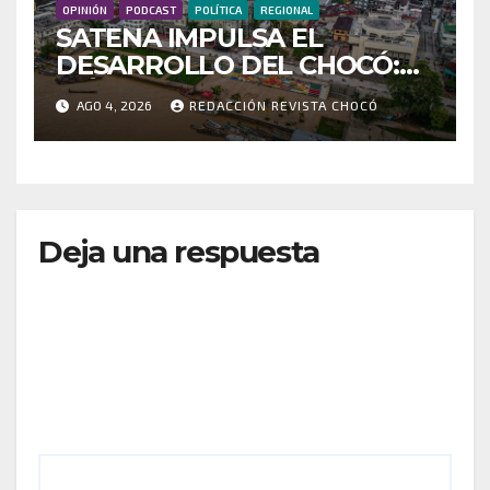
OPINIÓN
PODCAST
POLÍTICA
REGIONAL
SATENA IMPULSA EL
DESARROLLO DEL CHOCÓ:
MÁS DE 35 MIL PASAJEROS
AGO 4, 2026
REDACCIÓN REVISTA CHOCÓ
MOVILIZADOS Y NUEVAS
RUTAS FORTALECEN LA
CONECTIVIDAD
Deja una respuesta
Tu dirección de correo electrónico no será
publicada.
Los campos obligatorios están marcados
con
*
Comentario
*