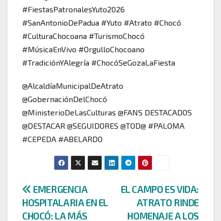
#FiestasPatronalesYuto2026
#SanAntonioDePadua #Yuto #Atrato #Chocó
#CulturaChocoana #TurismoChocó
#MúsicaEnVivo #OrgulloChocoano
#TradiciónYAlegría #ChocóSeGozaLaFiesta
@AlcaldíaMunicipalDeAtrato
@GobernaciónDelChocó
@MinisterioDeLasCulturas @FANS DESTACADOS
@DESTACAR @SEGUIDORES @TOD@ #PALOMA
#CEPEDA #ABELARDO
Navegación
EMERGENCIA
EL CAMPO ES VIDA:
HOSPITALARIA EN EL
ATRATO RINDE
de
CHOCÓ: LA MÁS
HOMENAJE A LOS