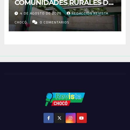
COMUNIDADES RURALES DE
RIOSUCIO: ESCUELAS,
4 DE AGOSTO DE 2026
REDACCIÓN REVISTA
VIVIENDAS Y CEMENTERIO
ENTRE LOS AFECTADOS
CHOCÓ
0 COMENTARIOS