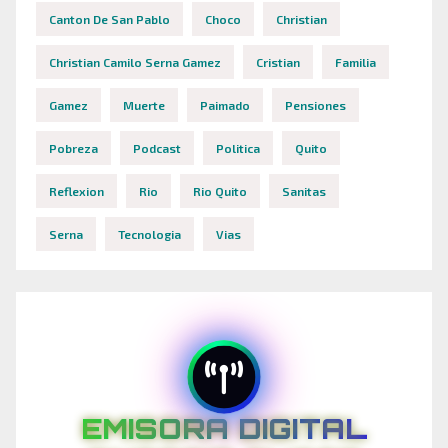
Canton De San Pablo
Choco
Christian
Christian Camilo Serna Gamez
Cristian
Familia
Gamez
Muerte
Paimado
Pensiones
Pobreza
Podcast
Politica
Quito
Reflexion
Rio
Rio Quito
Sanitas
Serna
Tecnologia
Vias
EMISORA DIGITAL