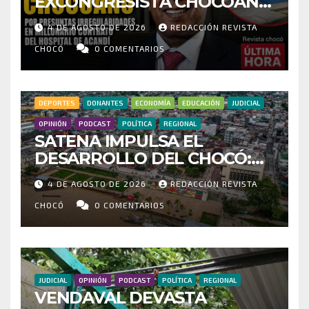
EXCONGRESISTA CHOCOANO
POR PRESUNTAS
4 DE AGOSTO DE 2026
REDACCIÓN REVISTA
IRREGULARIDADES EN
MILLONARIO CONTRATO DEL
CHOCÓ
0 COMENTARIOS
HOSPITAL DE ACANDÍ
DEPORTES
DONANTES
ECONOMÍA
EDUCACIÓN
JUDICIAL
OPINIÓN
PODCAST
POLÍTICA
REGIONAL
SATENA IMPULSA EL
DESARROLLO DEL CHOCÓ:
MÁS DE 35 MIL PASAJEROS
4 DE AGOSTO DE 2026
REDACCIÓN REVISTA
MOVILIZADOS Y NUEVAS
RUTAS FORTALECEN LA
CHOCÓ
0 COMENTARIOS
CONECTIVIDAD
JUDICIAL
OPINIÓN
PODCAST
POLÍTICA
REGIONAL
VENDAVAL DEVASTA