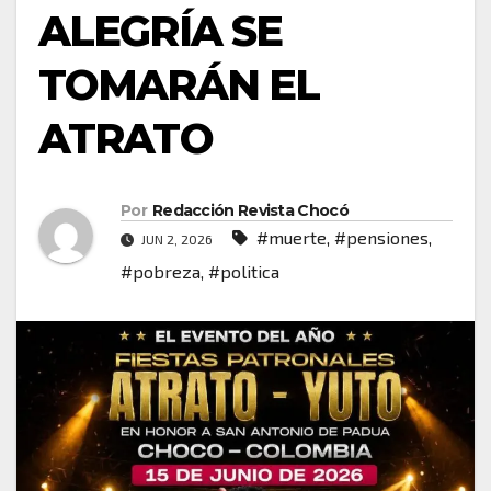
ALEGRÍA SE
TOMARÁN EL
ATRATO
Por
Redacción Revista Chocó
#muerte
,
#pensiones
,
JUN 2, 2026
#pobreza
,
#politica