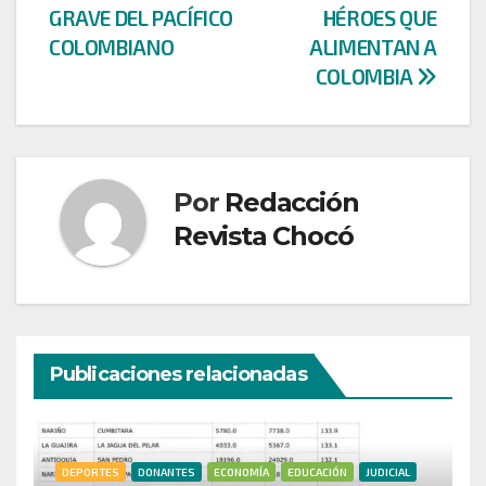
entradas
GRAVE DEL PACÍFICO
HÉROES QUE
COLOMBIANO
ALIMENTAN A
COLOMBIA
Por
Redacción
Revista Chocó
Publicaciones relacionadas
DEPORTES
DONANTES
ECONOMÍA
EDUCACIÓN
JUDICIAL