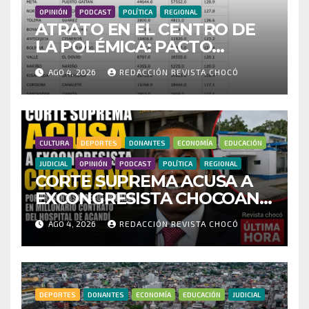
OPINIÓN
PODCAST
POLÍTICA
REGIONAL
ATRATO EN EL CENTRO DE
LA POLÉMICA: PACTO
HISTÓRICO CUESTIONA
AGO 4, 2026
REDACCIÓN REVISTA CHOCÓ
CENSO ELECTORAL Y PIDE
INVESTIGAR PRESUNTO
FRAUDE
CULTURA
DEPORTES
DONANTES
ECONOMÍA
EDUCACIÓN
JUDICIAL
OPINIÓN
PODCAST
POLÍTICA
REGIONAL
CORTE SUPREMA ACUSA A
EXCONGRESISTA CHOCOANO
POR PRESUNTAS
AGO 4, 2026
REDACCIÓN REVISTA CHOCÓ
IRREGULARIDADES EN
MILLONARIO CONTRATO
DEL HOSPITAL DE ACANDÍ
DEPORTES
DONANTES
ECONOMÍA
EDUCACIÓN
JUDICIAL