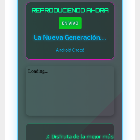
REPRODUCIENDO AHORA
EN VIVO
La Nueva Generación Del Sistema
Android Chocó
♫ Disfruta de la mejor música las 24 horas 