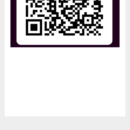
¡Apoya el crecimiento de Revista Chocó!
¡Necesitamos tu ayuda para llevar nuestra revista al
siguiente nivel! Tu donación hace la diferencia.
¡Únete a nosotros para inspirar, informar y conectar
a nuestra comunidad!
¡Gracias por tu generosidad!