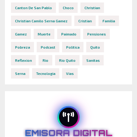
Canton De San Pablo
Choco
Christian
Christian Camilo Serna Gamez
Cristian
Familia
Gamez
Muerte
Paimado
Pensiones
Pobreza
Podcast
Politica
Quito
Reflexion
Rio
Rio Quito
Sanitas
Serna
Tecnologia
Vias
EMISORA DIGITAL