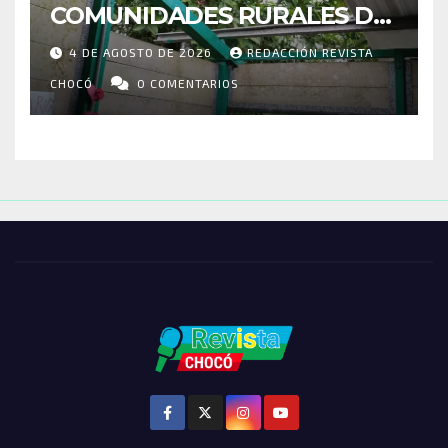
COMUNIDADES RURALES DE
RIOSUCIO: ESCUELAS,
4 DE AGOSTO DE 2026
REDACCIÓN REVISTA
VIVIENDAS Y CEMENTERIO
ENTRE LOS AFECTADOS
CHOCÓ
0 COMENTARIOS