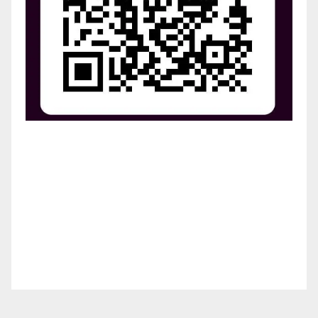
¡Apoya el crecimiento de Revista Chocó!
¡Necesitamos tu ayuda para llevar nuestra revista al
siguiente nivel! Tu donación hace la diferencia.
¡Únete a nosotros para inspirar, informar y conectar
a nuestra comunidad!
¡Gracias por tu generosidad!