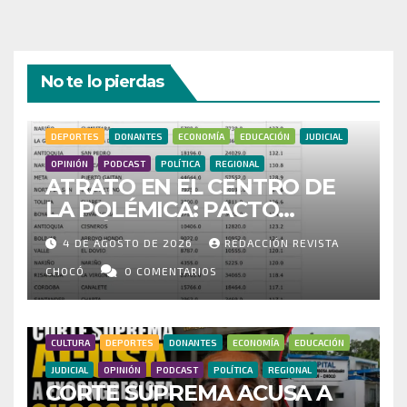
No te lo pierdas
DEPORTES
DONANTES
ECONOMÍA
EDUCACIÓN
JUDICIAL
OPINIÓN
PODCAST
POLÍTICA
REGIONAL
ATRATO EN EL CENTRO DE
LA POLÉMICA: PACTO
HISTÓRICO CUESTIONA
4 DE AGOSTO DE 2026
REDACCIÓN REVISTA
CENSO ELECTORAL Y PIDE
INVESTIGAR PRESUNTO
CHOCÓ
0 COMENTARIOS
FRAUDE
CULTURA
DEPORTES
DONANTES
ECONOMÍA
EDUCACIÓN
JUDICIAL
OPINIÓN
PODCAST
POLÍTICA
REGIONAL
CORTE SUPREMA ACUSA A