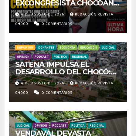
EXCONGRESISTA CHOCOANO
POR PRESUNTAS
4 DE AGOSTO DE 2026
REDACCIÓN REVISTA
IRREGULARIDADES EN
MILLONARIO CONTRATO DEL
CHOCÓ
0 COMENTARIOS
HOSPITAL DE ACANDÍ
DEPORTES
DONANTES
ECONOMÍA
EDUCACIÓN
JUDICIAL
OPINIÓN
PODCAST
POLÍTICA
REGIONAL
SATENA IMPULSA EL
DESARROLLO DEL CHOCÓ:
MÁS DE 35 MIL PASAJEROS
4 DE AGOSTO DE 2026
REDACCIÓN REVISTA
MOVILIZADOS Y NUEVAS
RUTAS FORTALECEN LA
CHOCÓ
0 COMENTARIOS
CONECTIVIDAD
JUDICIAL
OPINIÓN
PODCAST
POLÍTICA
REGIONAL
VENDAVAL DEVASTA