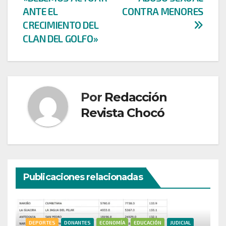
entradas
ANTE EL
CONTRA MENORES
CRECIMIENTO DEL
CLAN DEL GOLFO»
Por
Redacción
Revista Chocó
Publicaciones relacionadas
DEPORTES
DONANTES
ECONOMÍA
EDUCACIÓN
JUDICIAL