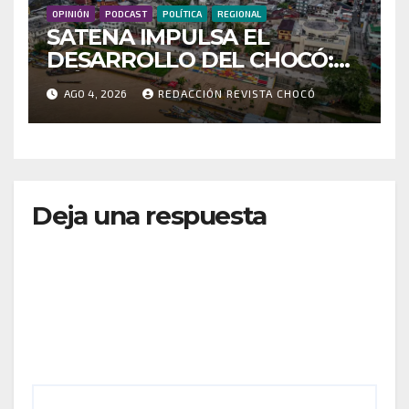
OPINIÓN
PODCAST
POLÍTICA
REGIONAL
SATENA IMPULSA EL
DESARROLLO DEL CHOCÓ:
MÁS DE 35 MIL PASAJEROS
AGO 4, 2026
REDACCIÓN REVISTA CHOCÓ
MOVILIZADOS Y NUEVAS
RUTAS FORTALECEN LA
CONECTIVIDAD
Deja una respuesta
Tu dirección de correo electrónico no será
publicada.
Los campos obligatorios están marcados
con
*
Comentario
*