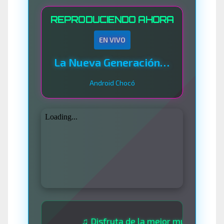
REPRODUCIENDO AHORA
EN VIVO
La Nueva Generación Del Sistema
Android Chocó
♫ Disfruta de la mejor música las 24 hora