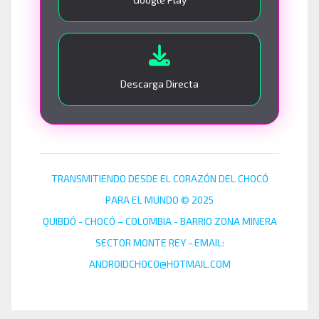
Descarga Directa
TRANSMITIENDO DESDE EL CORAZÓN DEL CHOCÓ
PARA EL MUNDO © 2025
QUIBDÓ - CHOCÓ – COLOMBIA - BARRIO ZONA MINERA
SECTOR MONTE REY - EMAIL:
ANDROIDCHOCO@HOTMAIL.COM