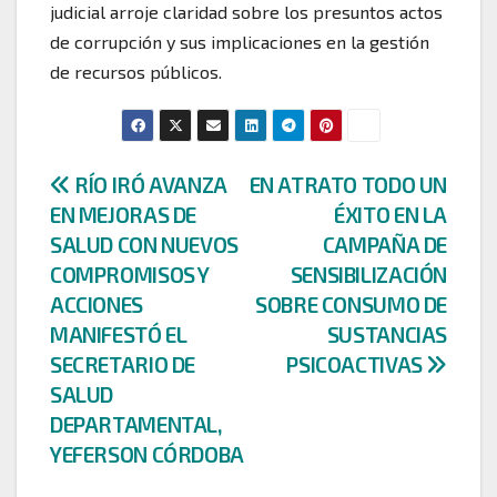
judicial arroje claridad sobre los presuntos actos
de corrupción y sus implicaciones en la gestión
de recursos públicos.
Navegación
RÍO IRÓ AVANZA
EN ATRATO TODO UN
EN MEJORAS DE
ÉXITO EN LA
de
SALUD CON NUEVOS
CAMPAÑA DE
entradas
COMPROMISOS Y
SENSIBILIZACIÓN
ACCIONES
SOBRE CONSUMO DE
MANIFESTÓ EL
SUSTANCIAS
SECRETARIO DE
PSICOACTIVAS
SALUD
DEPARTAMENTAL,
YEFERSON CÓRDOBA