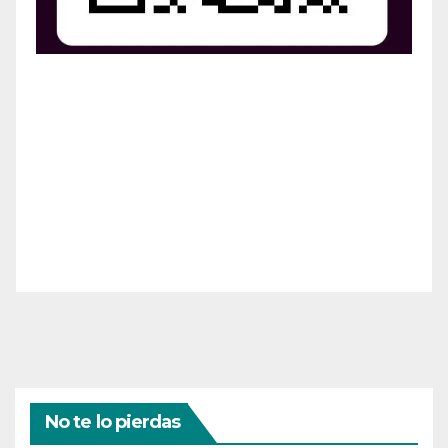
¡Apoya el crecimiento de Revista Chocó!
¡Necesitamos tu ayuda para llevar nuestra revista al
siguiente nivel! Tu donación hace la diferencia.
¡Únete a nosotros para inspirar, informar y conectar
a nuestra comunidad!
¡Gracias por tu generosidad!
No te lo pierdas