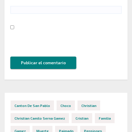
Guarda mi nombre, correo electrónico y web en
este navegador para la próxima vez que comente.
Canton De San Pablo
Choco
Christian
Christian Camilo Serna Gamez
Cristian
Familia
Gamez
Muerte
Paimado
Pensiones