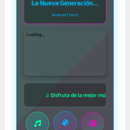
La Nueva Generación Del Sistema
Android Chocó
♫ Disfruta de la mejor música las 24 horas