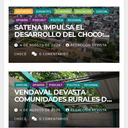
DEPORTES
DONANTES
ECONOMÍA
EDUCACIÓN
JUDICIAL
OPINIÓN
PODCAST
POLÍTICA
REGIONAL
SATENA IMPULSA EL
DESARROLLO DEL CHOCÓ:
MÁS DE 35 MIL PASAJEROS
4 DE AGOSTO DE 2026
REDACCIÓN REVISTA
MOVILIZADOS Y NUEVAS
RUTAS FORTALECEN LA
CHOCÓ
0 COMENTARIOS
CONECTIVIDAD
JUDICIAL
OPINIÓN
PODCAST
POLÍTICA
REGIONAL
VENDAVAL DEVASTA
COMUNIDADES RURALES DE
RIOSUCIO: ESCUELAS,
4 DE AGOSTO DE 2026
REDACCIÓN REVISTA
VIVIENDAS Y CEMENTERIO
ENTRE LOS AFECTADOS
CHOCÓ
0 COMENTARIOS