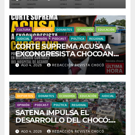
CENSO ELECTORAL Y PIDE
INVESTIGAR PRESUNTO
FRAUDE
CULTURA
DEPORTES
DONANTES
ECONOMÍA
EDUCACIÓN
JUDICIAL
OPINIÓN
PODCAST
POLÍTICA
REGIONAL
CORTE SUPREMA ACUSA A
EXCONGRESISTA CHOCOANO
POR PRESUNTAS
AGO 4, 2026
REDACCIÓN REVISTA CHOCÓ
IRREGULARIDADES EN
MILLONARIO CONTRATO
DEL HOSPITAL DE ACANDÍ
DEPORTES
DONANTES
ECONOMÍA
EDUCACIÓN
JUDICIAL
OPINIÓN
PODCAST
POLÍTICA
REGIONAL
SATENA IMPULSA EL
DESARROLLO DEL CHOCÓ:
MÁS DE 35 MIL PASAJEROS
AGO 4, 2026
REDACCIÓN REVISTA CHOCÓ