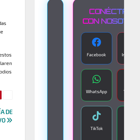
T
CONÉCTATE
R
CON NOSOTR
das
A
de
N
S
 estos
Facebook
Instagra
M
claren
I
sodios
S
I
WhatsApp
YouTub
Ó
N
ÍA DE
E
IVO
N
TikTok
Google
V
Play