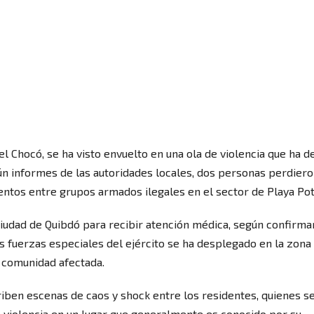
el Chocó, se ha visto envuelto en una ola de violencia que ha d
ún informes de las autoridades locales, dos personas perdiero
ientos entre grupos armados ilegales en el sector de Playa Pot
 ciudad de Quibdó para recibir atención médica, según confirm
las fuerzas especiales del ejército se ha desplegado en la zona
a comunidad afectada.
iben escenas de caos y shock entre los residentes, quienes s
 violencia en un lugar que generalmente es conocido por su