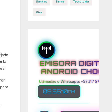
Sanitas
Serna
Tecnologia
Vias
ejado
EMISORA DIGITAL
n la
es.
ANDROID CHOCO
aron
Llámadas o Whatsapp: +57 317 575 00 21
 para
05:55:12
PM
e