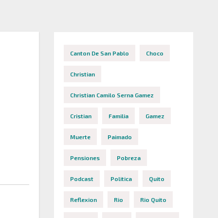
Canton De San Pablo
Choco
Christian
Christian Camilo Serna Gamez
Cristian
Familia
Gamez
Muerte
Paimado
Pensiones
Pobreza
Podcast
Politica
Quito
Reflexion
Rio
Rio Quito