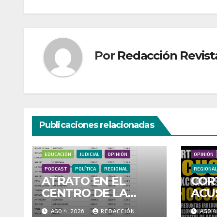
Por
Redacción Revist
Publicaciones relacionadas
CULTURA
DEPORTES
DONANTES
ECONOMÍA
ECONOMÍ
EDUCACIÓN
JUDICIAL
OPINIÓN
OPINIÓN
PODCAST
POLÍTICA
REGIONAL
REGIONAL
ATRATO EN EL
COR
CENTRO DE LA
ACU
POLÉMICA: PACTO
EXC
AGO 4, 2026
REDACCIÓN
AGO 4