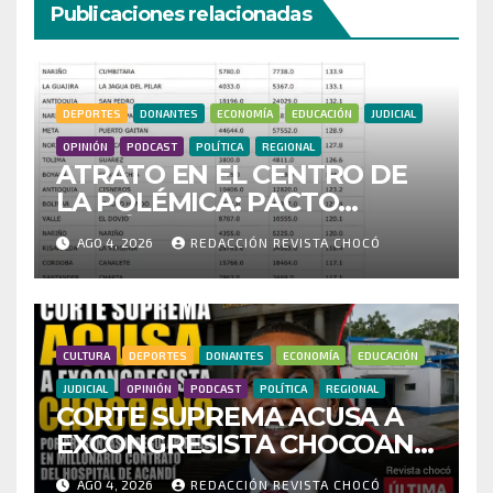
Publicaciones relacionadas
DEPORTES
DONANTES
ECONOMÍA
EDUCACIÓN
JUDICIAL
OPINIÓN
PODCAST
POLÍTICA
REGIONAL
ATRATO EN EL CENTRO DE
LA POLÉMICA: PACTO
HISTÓRICO CUESTIONA
AGO 4, 2026
REDACCIÓN REVISTA CHOCÓ
CENSO ELECTORAL Y PIDE
INVESTIGAR PRESUNTO
FRAUDE
CULTURA
DEPORTES
DONANTES
ECONOMÍA
EDUCACIÓN
JUDICIAL
OPINIÓN
PODCAST
POLÍTICA
REGIONAL
CORTE SUPREMA ACUSA A
EXCONGRESISTA CHOCOANO
POR PRESUNTAS
AGO 4, 2026
REDACCIÓN REVISTA CHOCÓ