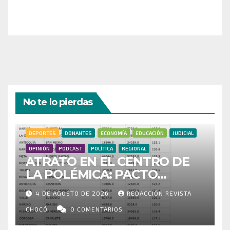
¡Gracias por tu generosidad!
No te lo pierdas
DEPORTES
DONANTES
ECONOMÍA
EDUCACIÓN
JUDICIAL
OPINIÓN
PODCAST
POLÍTICA
REGIONAL
ATRATO EN EL CENTRO DE
LA POLÉMICA: PACTO
HISTÓRICO CUESTIONA
4 DE AGOSTO DE 2026
REDACCIÓN REVISTA
CENSO ELECTORAL Y PIDE
INVESTIGAR PRESUNTO
CHOCÓ
0 COMENTARIOS
FRAUDE