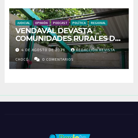
JUDICIAL
OPINIÓN
PODCAST
POLÍTICA
REGIONAL
VENDAVAL DEVASTA
COMUNIDADES RURALES DE
RIOSUCIO: ESCUELAS,
4 DE AGOSTO DE 2026
REDACCIÓN REVISTA
VIVIENDAS Y CEMENTERIO
ENTRE LOS AFECTADOS
CHOCÓ
0 COMENTARIOS