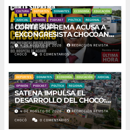
CULTURA
DEPORTES
DONANTES
ECONOMÍA
EDUCACIÓN
JUDICIAL
OPINIÓN
PODCAST
POLÍTICA
REGIONAL
CORTE SUPREMA ACUSA A
EXCONGRESISTA CHOCOANO
POR PRESUNTAS
4 DE AGOSTO DE 2026
REDACCIÓN REVISTA
IRREGULARIDADES EN
MILLONARIO CONTRATO DEL
CHOCÓ
0 COMENTARIOS
HOSPITAL DE ACANDÍ
DEPORTES
DONANTES
ECONOMÍA
EDUCACIÓN
JUDICIAL
OPINIÓN
PODCAST
POLÍTICA
REGIONAL
SATENA IMPULSA EL
DESARROLLO DEL CHOCÓ:
MÁS DE 35 MIL PASAJEROS
4 DE AGOSTO DE 2026
REDACCIÓN REVISTA
MOVILIZADOS Y NUEVAS
RUTAS FORTALECEN LA
CHOCÓ
0 COMENTARIOS
CONECTIVIDAD