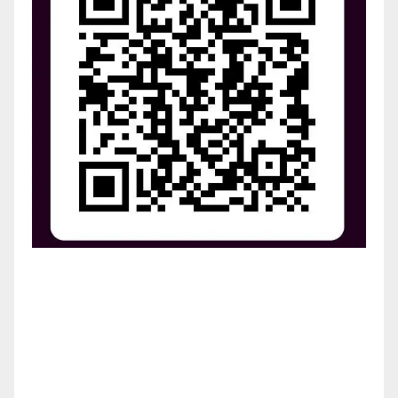
¡Apoya el crecimiento de Revista Chocó!
¡Necesitamos tu ayuda para llevar nuestra revista al
siguiente nivel! Tu donación hace la diferencia.
¡Únete a nosotros para inspirar, informar y conectar
a nuestra comunidad!