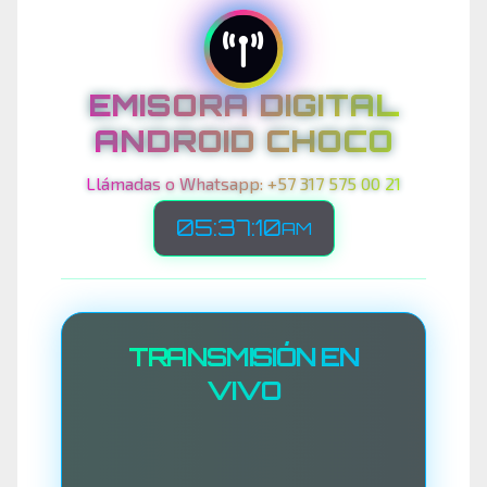
EMISORA DIGITAL
ANDROID CHOCO
Llámadas o Whatsapp: +57 317 575 00 21
05:37:13
AM
TRANSMISIÓN EN
VIVO