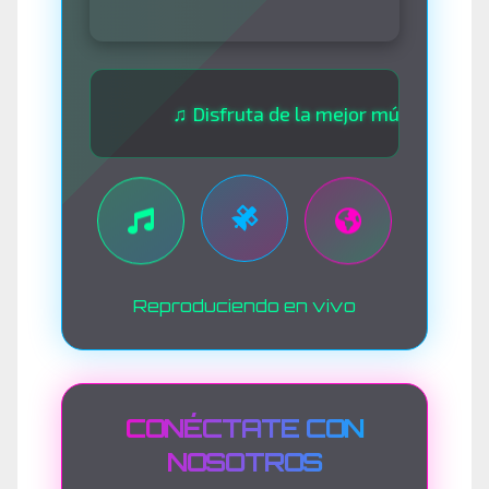
♫ Disfruta de la mejor música las 24 horas
Reproduciendo en vivo
CONÉCTATE CON
NOSOTROS