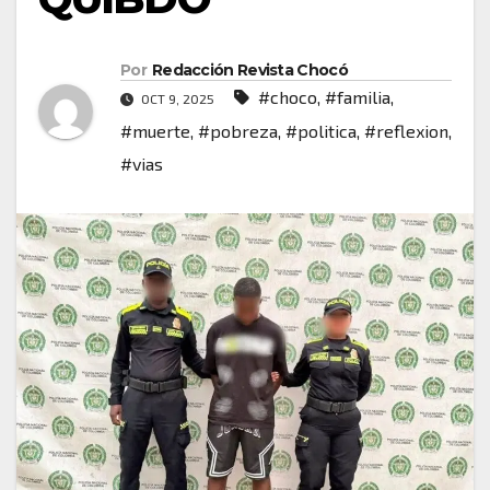
Por
Redacción Revista Chocó
#choco
,
#familia
,
OCT 9, 2025
#muerte
,
#pobreza
,
#politica
,
#reflexion
,
#vias