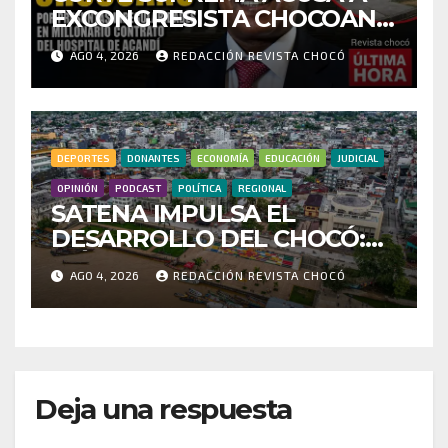
EXCONGRESISTA CHOCOANO
POR PRESUNTAS
AGO 4, 2026
REDACCIÓN REVISTA CHOCÓ
IRREGULARIDADES EN
MILLONARIO CONTRATO
DEL HOSPITAL DE ACANDÍ
DEPORTES
DONANTES
ECONOMÍA
EDUCACIÓN
JUDICIAL
OPINIÓN
PODCAST
POLÍTICA
REGIONAL
SATENA IMPULSA EL
DESARROLLO DEL CHOCÓ:
MÁS DE 35 MIL PASAJEROS
AGO 4, 2026
REDACCIÓN REVISTA CHOCÓ
MOVILIZADOS Y NUEVAS
RUTAS FORTALECEN LA
CONECTIVIDAD
Deja una respuesta