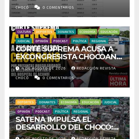
CENSO ELECTORAL Y PIDE
INVESTIGAR PRESUNTO
CHOCÓ
0 COMENTARIOS
FRAUDE
CULTURA
DEPORTES
DONANTES
ECONOMÍA
EDUCACIÓN
JUDICIAL
OPINIÓN
PODCAST
POLÍTICA
REGIONAL
CORTE SUPREMA ACUSA A
EXCONGRESISTA CHOCOANO
POR PRESUNTAS
4 DE AGOSTO DE 2026
REDACCIÓN REVISTA
IRREGULARIDADES EN
MILLONARIO CONTRATO DEL
CHOCÓ
0 COMENTARIOS
HOSPITAL DE ACANDÍ
DEPORTES
DONANTES
ECONOMÍA
EDUCACIÓN
JUDICIAL
OPINIÓN
PODCAST
POLÍTICA
REGIONAL
SATENA IMPULSA EL
DESARROLLO DEL CHOCÓ:
MÁS DE 35 MIL PASAJEROS
4 DE AGOSTO DE 2026
REDACCIÓN REVISTA