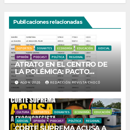
Publicaciones relacionadas
DEPORTES
DONANTES
ECONOMÍA
EDUCACIÓN
JUDICIAL
OPINIÓN
PODCAST
POLÍTICA
REGIONAL
ATRATO EN EL CENTRO DE
LA POLÉMICA: PACTO
HISTÓRICO CUESTIONA
AGO 4, 2026
REDACCIÓN REVISTA CHOCÓ
CENSO ELECTORAL Y PIDE
INVESTIGAR PRESUNTO
FRAUDE
CULTURA
DEPORTES
DONANTES
ECONOMÍA
EDUCACIÓN
JUDICIAL
OPINIÓN
PODCAST
POLÍTICA
REGIONAL
CORTE SUPREMA ACUSA A