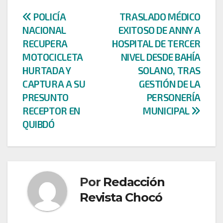
Navegación
POLICÍA
TRASLADO MÉDICO
NACIONAL
EXITOSO DE ANNY A
de
RECUPERA
HOSPITAL DE TERCER
entradas
MOTOCICLETA
NIVEL DESDE BAHÍA
HURTADA Y
SOLANO, TRAS
CAPTURA A SU
GESTIÓN DE LA
PRESUNTO
PERSONERÍA
RECEPTOR EN
MUNICIPAL
QUIBDÓ
Por
Redacción
Revista Chocó