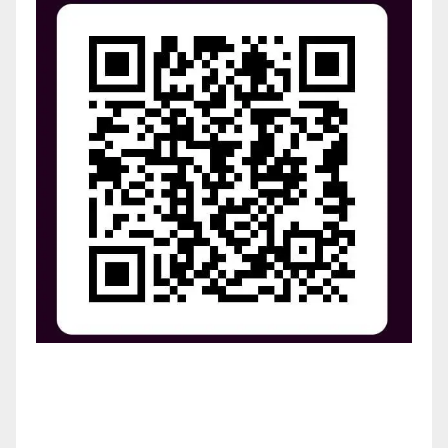
¡Apoya el crecimiento de Revista Chocó!
¡Necesitamos tu ayuda para llevar nuestra revista al