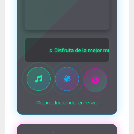
♫ Disfruta de la mejor música las 24 hor
Reproduciendo en vivo