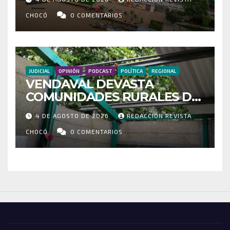
MOVILIZADOS Y NUEVAS
RUTAS FORTALECEN LA
CHOCÓ
0 COMENTARIOS
CONECTIVIDAD
JUDICIAL
OPINIÓN
PODCAST
POLÍTICA
REGIONAL
VENDAVAL DEVASTA
COMUNIDADES RURALES DE
RIOSUCIO: ESCUELAS,
4 DE AGOSTO DE 2026
REDACCIÓN REVISTA
VIVIENDAS Y CEMENTERIO
ENTRE LOS AFECTADOS
CHOCÓ
0 COMENTARIOS