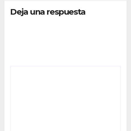
Deja una respuesta
Tu dirección de correo electrónico no será
publicada.
Los campos obligatorios están marcados
con
*
Comentario
*