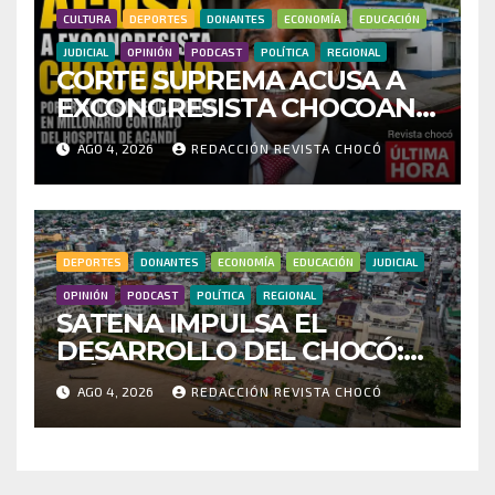
CULTURA
DEPORTES
DONANTES
ECONOMÍA
EDUCACIÓN
JUDICIAL
OPINIÓN
PODCAST
POLÍTICA
REGIONAL
CORTE SUPREMA ACUSA A
EXCONGRESISTA CHOCOANO
POR PRESUNTAS
AGO 4, 2026
REDACCIÓN REVISTA CHOCÓ
IRREGULARIDADES EN
MILLONARIO CONTRATO
DEL HOSPITAL DE ACANDÍ
DEPORTES
DONANTES
ECONOMÍA
EDUCACIÓN
JUDICIAL
OPINIÓN
PODCAST
POLÍTICA
REGIONAL
SATENA IMPULSA EL
DESARROLLO DEL CHOCÓ:
MÁS DE 35 MIL PASAJEROS
AGO 4, 2026
REDACCIÓN REVISTA CHOCÓ
MOVILIZADOS Y NUEVAS
RUTAS FORTALECEN LA
CONECTIVIDAD