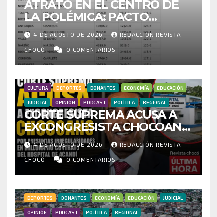
ATRATO EN EL CENTRO DE
LA POLÉMICA: PACTO
HISTÓRICO CUESTIONA
4 DE AGOSTO DE 2026
REDACCIÓN REVISTA
CENSO ELECTORAL Y PIDE
INVESTIGAR PRESUNTO
CHOCÓ
0 COMENTARIOS
FRAUDE
CULTURA
DEPORTES
DONANTES
ECONOMÍA
EDUCACIÓN
JUDICIAL
OPINIÓN
PODCAST
POLÍTICA
REGIONAL
CORTE SUPREMA ACUSA A
EXCONGRESISTA CHOCOANO
POR PRESUNTAS
4 DE AGOSTO DE 2026
REDACCIÓN REVISTA
IRREGULARIDADES EN
MILLONARIO CONTRATO DEL
CHOCÓ
0 COMENTARIOS
HOSPITAL DE ACANDÍ
DEPORTES
DONANTES
ECONOMÍA
EDUCACIÓN
JUDICIAL
OPINIÓN
PODCAST
POLÍTICA
REGIONAL