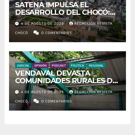
SATENA IMPULSA EL
DESARROLLO DEL CHOCÓ:
MÁS DE 35 MIL PASAJEROS
4 DE AGOSTO DE 2026
REDACCIÓN REVISTA
MOVILIZADOS Y NUEVAS
RUTAS FORTALECEN LA
CHOCÓ
0 COMENTARIOS
CONECTIVIDAD
JUDICIAL
OPINIÓN
PODCAST
POLÍTICA
REGIONAL
VENDAVAL DEVASTA
COMUNIDADES RURALES DE
RIOSUCIO: ESCUELAS,
4 DE AGOSTO DE 2026
REDACCIÓN REVISTA
VIVIENDAS Y CEMENTERIO
ENTRE LOS AFECTADOS
CHOCÓ
0 COMENTARIOS