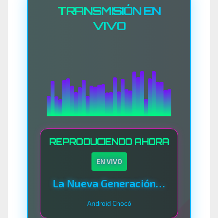
TRANSMISIÓN EN
VIVO
REPRODUCIENDO AHORA
EN VIVO
La Nueva Generación Del Sistema
Android Chocó