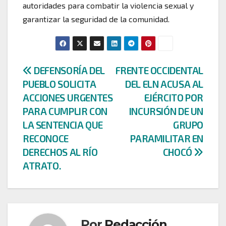
autoridades para combatir la violencia sexual y
garantizar la seguridad de la comunidad.
Navegación
DEFENSORÍA DEL
FRENTE OCCIDENTAL
PUEBLO SOLICITA
DEL ELN ACUSA AL
de
ACCIONES URGENTES
EJÉRCITO POR
entradas
PARA CUMPLIR CON
INCURSIÓN DE UN
LA SENTENCIA QUE
GRUPO
RECONOCE
PARAMILITAR EN
DERECHOS AL RÍO
CHOCÓ
ATRATO.
Por
Redacción