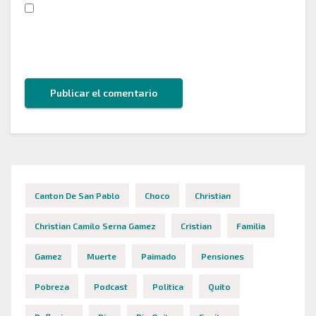
Guarda mi nombre, correo electrónico y web en
este navegador para la próxima vez que comente.
Canton De San Pablo
Choco
Christian
Christian Camilo Serna Gamez
Cristian
Familia
Gamez
Muerte
Paimado
Pensiones
Pobreza
Podcast
Politica
Quito