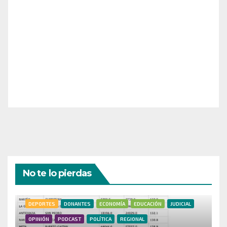
¡Apoya el crecimiento de Revista Chocó!
¡Necesitamos tu ayuda para llevar nuestra revista al
siguiente nivel! Tu donación hace la diferencia.
¡Únete a nosotros para inspirar, informar y conectar
a nuestra comunidad!
¡Gracias por tu generosidad!
No te lo pierdas
DEPORTES
DONANTES
ECONOMÍA
EDUCACIÓN
JUDICIAL
OPINIÓN
PODCAST
POLÍTICA
REGIONAL