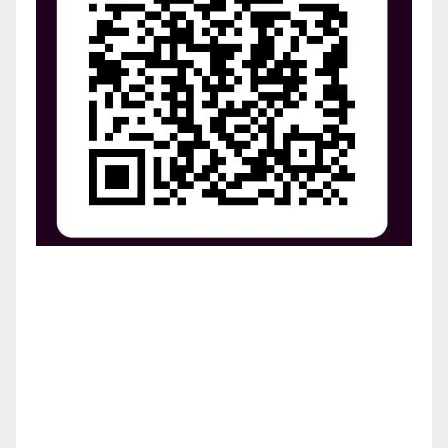
¡Apoya el crecimiento de Revista Chocó!
¡Necesitamos tu ayuda para llevar nuestra revista al
siguiente nivel! Tu donación hace la diferencia.
¡Únete a nosotros para inspirar, informar y conectar
a nuestra comunidad!