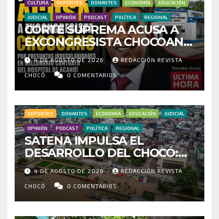
CULTURA
DEPORTES
DONANTES
ECONOMÍA
EDUCACIÓN
JUDICIAL
OPINIÓN
PODCAST
POLÍTICA
REGIONAL
CORTE SUPREMA ACUSA A
EXCONGRESISTA CHOCOANO
POR PRESUNTAS
4 DE AGOSTO DE 2026
REDACCIÓN REVISTA
IRREGULARIDADES EN
MILLONARIO CONTRATO DEL
CHOCÓ
0 COMENTARIOS
HOSPITAL DE ACANDÍ
DEPORTES
DONANTES
ECONOMÍA
EDUCACIÓN
JUDICIAL
OPINIÓN
PODCAST
POLÍTICA
REGIONAL
SATENA IMPULSA EL
DESARROLLO DEL CHOCÓ:
MÁS DE 35 MIL PASAJEROS
4 DE AGOSTO DE 2026
REDACCIÓN REVISTA
MOVILIZADOS Y NUEVAS
RUTAS FORTALECEN LA
CHOCÓ
0 COMENTARIOS
CONECTIVIDAD