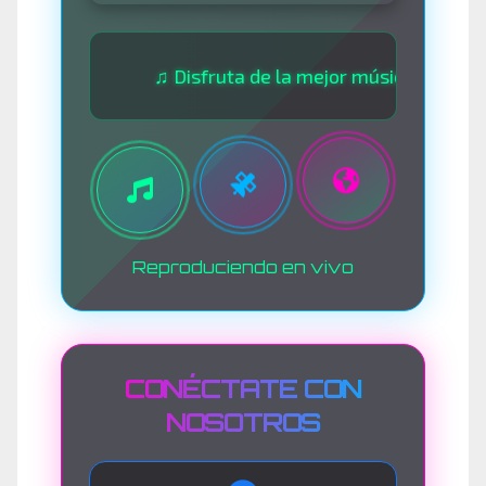
♫ Disfruta de la mejor música las 24 horas ♫
Reproduciendo en vivo
CONÉCTATE CON
NOSOTROS