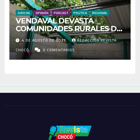
JUDICIAL
OPINIÓN
PODCAST
POLÍTICA
REGIONAL
VENDAVAL DEVASTA
COMUNIDADES RURALES DE
RIOSUCIO: ESCUELAS,
4 DE AGOSTO DE 2026
REDACCIÓN REVISTA
VIVIENDAS Y CEMENTERIO
ENTRE LOS AFECTADOS
CHOCÓ
0 COMENTARIOS