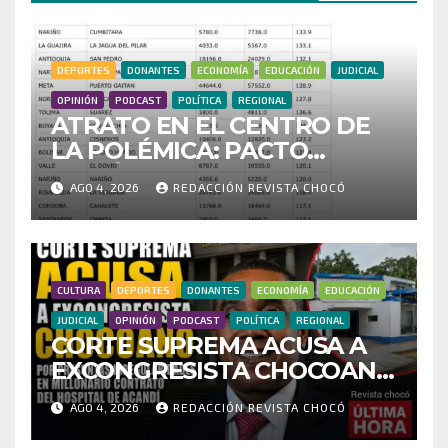
DEPORTES
DONANTES
ECONOMÍA
EDUCACIÓN
JUDICIAL
OPINIÓN
PODCAST
POLÍTICA
REGIONAL
ATRATO EN EL CENTRO DE
LA POLÉMICA: PACTO
HISTÓRICO CUESTIONA
AGO 4, 2026
REDACCIÓN REVISTA CHOCÓ
CENSO ELECTORAL Y PIDE
INVESTIGAR PRESUNTO
FRAUDE
CULTURA
DEPORTES
DONANTES
ECONOMÍA
EDUCACIÓN
JUDICIAL
OPINIÓN
PODCAST
POLÍTICA
REGIONAL
CORTE SUPREMA ACUSA A
EXCONGRESISTA CHOCOANO
POR PRESUNTAS
AGO 4, 2026
REDACCIÓN REVISTA CHOCÓ
IRREGULARIDADES EN
MILLONARIO CONTRATO