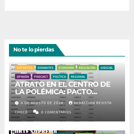
¡Gracias por tu generosidad!
No te lo pierdas
DEPORTES
DONANTES
ECONOMÍA
EDUCACIÓN
JUDICIAL
OPINIÓN
PODCAST
POLÍTICA
REGIONAL
ATRATO EN EL CENTRO DE
LA POLÉMICA: PACTO
HISTÓRICO CUESTIONA
4 DE AGOSTO DE 2026
REDACCIÓN REVISTA
CENSO ELECTORAL Y PIDE
INVESTIGAR PRESUNTO
CHOCÓ
0 COMENTARIOS
FRAUDE