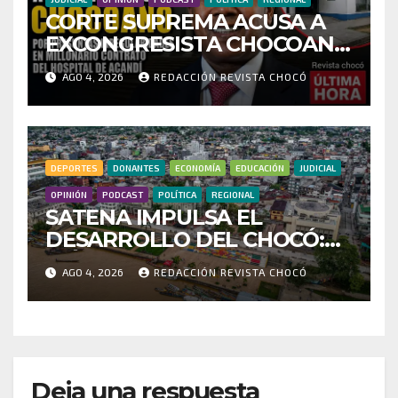
CORTE SUPREMA ACUSA A
EXCONGRESISTA CHOCOANO
POR PRESUNTAS
AGO 4, 2026
REDACCIÓN REVISTA CHOCÓ
IRREGULARIDADES EN
MILLONARIO CONTRATO
DEL HOSPITAL DE ACANDÍ
DEPORTES
DONANTES
ECONOMÍA
EDUCACIÓN
JUDICIAL
OPINIÓN
PODCAST
POLÍTICA
REGIONAL
SATENA IMPULSA EL
DESARROLLO DEL CHOCÓ:
MÁS DE 35 MIL PASAJEROS
AGO 4, 2026
REDACCIÓN REVISTA CHOCÓ
MOVILIZADOS Y NUEVAS
RUTAS FORTALECEN LA
CONECTIVIDAD
Deja una respuesta