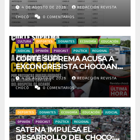
HISTÓRICO CUESTIONA
4 DE AGOSTO DE 2026
REDACCIÓN REVISTA
CENSO ELECTORAL Y PIDE
INVESTIGAR PRESUNTO
CHOCÓ
0 COMENTARIOS
FRAUDE
CULTURA
DEPORTES
DONANTES
ECONOMÍA
EDUCACIÓN
JUDICIAL
OPINIÓN
PODCAST
POLÍTICA
REGIONAL
CORTE SUPREMA ACUSA A
EXCONGRESISTA CHOCOANO
POR PRESUNTAS
4 DE AGOSTO DE 2026
REDACCIÓN REVISTA
IRREGULARIDADES EN
MILLONARIO CONTRATO DEL
CHOCÓ
0 COMENTARIOS
HOSPITAL DE ACANDÍ
DEPORTES
DONANTES
ECONOMÍA
EDUCACIÓN
JUDICIAL
OPINIÓN
PODCAST
POLÍTICA
REGIONAL
SATENA IMPULSA EL
DESARROLLO DEL CHOCÓ: