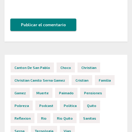
este navegador para la próxima vez que comente.
Canton De San Pablo
Choco
Christian
Christian Camilo Serna Gamez
Cristian
Familia
Gamez
Muerte
Paimado
Pensiones
Pobreza
Podcast
Politica
Quito
Reflexion
Rio
Rio Quito
Sanitas
Serna
Tecnologia
Vias