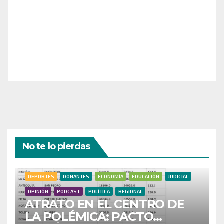
¡Necesitamos tu ayuda para llevar nuestra revista al
siguiente nivel! Tu donación hace la diferencia.
¡Únete a nosotros para inspirar, informar y conectar
a nuestra comunidad!
¡Gracias por tu generosidad!
No te lo pierdas
DEPORTES
DONANTES
ECONOMÍA
EDUCACIÓN
JUDICIAL
OPINIÓN
PODCAST
POLÍTICA
REGIONAL
ATRATO EN EL CENTRO DE
LA POLÉMICA: PACTO