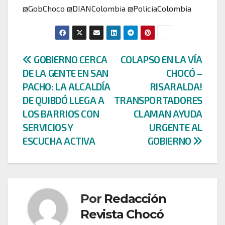
@GobChoco @DIANColombia @PoliciaColombia
Navegación
GOBIERNO CERCA
COLAPSO EN LA VÍA
DE LA GENTE EN SAN
CHOCÓ –
de
PACHO: LA ALCALDÍA
RISARALDA!
entradas
DE QUIBDÓ LLEGA A
TRANSPORTADORES
LOS BARRIOS CON
CLAMAN AYUDA
SERVICIOS Y
URGENTE AL
ESCUCHA ACTIVA
GOBIERNO
Por
Redacción
Revista Chocó