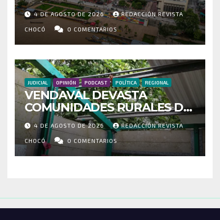
MÁS DE 35 MIL PASAJEROS
4 DE AGOSTO DE 2026
REDACCIÓN REVISTA
MOVILIZADOS Y NUEVAS
RUTAS FORTALECEN LA
CHOCÓ
0 COMENTARIOS
CONECTIVIDAD
JUDICIAL
OPINIÓN
PODCAST
POLÍTICA
REGIONAL
VENDAVAL DEVASTA
COMUNIDADES RURALES DE
RIOSUCIO: ESCUELAS,
4 DE AGOSTO DE 2026
REDACCIÓN REVISTA
VIVIENDAS Y CEMENTERIO
ENTRE LOS AFECTADOS
CHOCÓ
0 COMENTARIOS