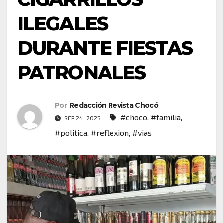
ILEGALES
DURANTE FIESTAS
PATRONALES
Por
Redacción Revista Chocó
#choco
,
#familia
,
SEP 24, 2025
#politica
,
#reflexion
,
#vias