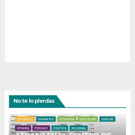
¡Necesitamos tu ayuda para llevar nuestra revista al
siguiente nivel! Tu donación hace la diferencia.
¡Únete a nosotros para inspirar, informar y conectar
a nuestra comunidad!
¡Gracias por tu generosidad!
No te lo pierdas
DEPORTES
DONANTES
ECONOMÍA
EDUCACIÓN
JUDICIAL
OPINIÓN
PODCAST
POLÍTICA
REGIONAL