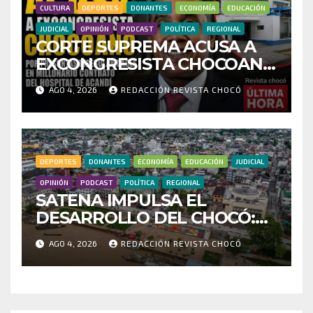
CULTURA
DEPORTES
DONANTES
ECONOMÍA
EDUCACIÓN
JUDICIAL
OPINIÓN
PODCAST
POLÍTICA
REGIONAL
CORTE SUPREMA ACUSA A
EXCONGRESISTA CHOCOANO
POR PRESUNTAS
AGO 4, 2026
REDACCIÓN REVISTA CHOCÓ
IRREGULARIDADES EN
MILLONARIO CONTRATO
DEL HOSPITAL DE ACANDÍ
DEPORTES
DONANTES
ECONOMÍA
EDUCACIÓN
JUDICIAL
OPINIÓN
PODCAST
POLÍTICA
REGIONAL
SATENA IMPULSA EL
DESARROLLO DEL CHOCÓ:
MÁS DE 35 MIL PASAJEROS
AGO 4, 2026
REDACCIÓN REVISTA CHOCÓ
MOVILIZADOS Y NUEVAS
RUTAS FORTALECEN LA
CONECTIVIDAD