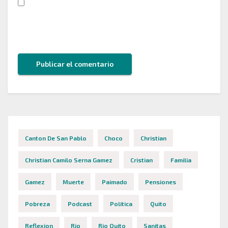
Guarda mi nombre, correo electrónico y web en
este navegador para la próxima vez que comente.
Canton De San Pablo
Choco
Christian
Christian Camilo Serna Gamez
Cristian
Familia
Gamez
Muerte
Paimado
Pensiones
Pobreza
Podcast
Politica
Quito
Reflexion
Rio
Rio Quito
Sanitas