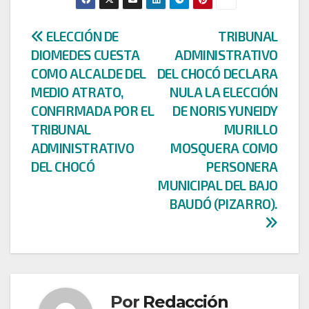
Navegación
ELECCIÓN DE
TRIBUNAL
DIOMEDES CUESTA
ADMINISTRATIVO
de
COMO ALCALDE DEL
DEL CHOCÓ DECLARA
entradas
MEDIO ATRATO,
NULA LA ELECCIÓN
CONFIRMADA POR EL
DE NORIS YUNEIDY
TRIBUNAL
MURILLO
ADMINISTRATIVO
MOSQUERA COMO
DEL CHOCÓ
PERSONERA
MUNICIPAL DEL BAJO
BAUDÓ (PIZARRO).
Por
Redacción