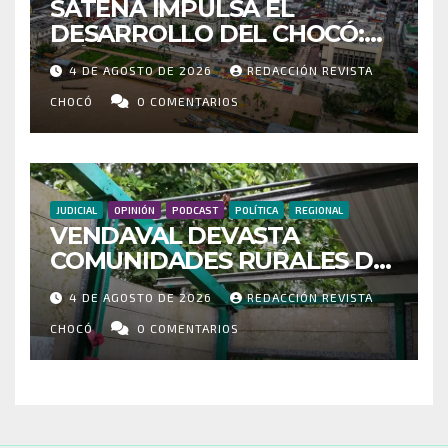
SATENA IMPULSA EL
DESARROLLO DEL CHOCÓ:
MÁS DE 35 MIL PASAJEROS
4 DE AGOSTO DE 2026
REDACCIÓN REVISTA
MOVILIZADOS Y NUEVAS
RUTAS FORTALECEN LA
CHOCÓ
0 COMENTARIOS
CONECTIVIDAD
JUDICIAL
OPINIÓN
PODCAST
POLÍTICA
REGIONAL
VENDAVAL DEVASTA
COMUNIDADES RURALES DE
RIOSUCIO: ESCUELAS,
4 DE AGOSTO DE 2026
REDACCIÓN REVISTA
VIVIENDAS Y CEMENTERIO
ENTRE LOS AFECTADOS
CHOCÓ
0 COMENTARIOS