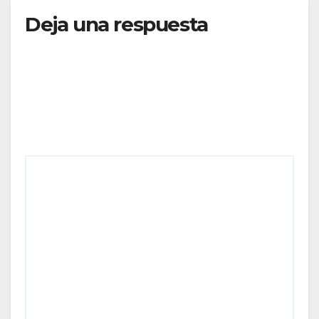
Deja una respuesta
Tu dirección de correo electrónico no será
publicada.
Los campos obligatorios están marcados
con
*
Comentario
*