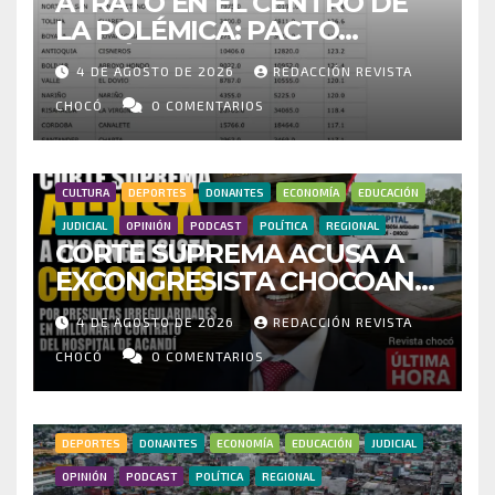
ATRATO EN EL CENTRO DE
LA POLÉMICA: PACTO
HISTÓRICO CUESTIONA
4 DE AGOSTO DE 2026
REDACCIÓN REVISTA
CENSO ELECTORAL Y PIDE
INVESTIGAR PRESUNTO
CHOCÓ
0 COMENTARIOS
FRAUDE
CULTURA
DEPORTES
DONANTES
ECONOMÍA
EDUCACIÓN
JUDICIAL
OPINIÓN
PODCAST
POLÍTICA
REGIONAL
CORTE SUPREMA ACUSA A
EXCONGRESISTA CHOCOANO
POR PRESUNTAS
4 DE AGOSTO DE 2026
REDACCIÓN REVISTA
IRREGULARIDADES EN
MILLONARIO CONTRATO DEL
CHOCÓ
0 COMENTARIOS
HOSPITAL DE ACANDÍ
DEPORTES
DONANTES
ECONOMÍA
EDUCACIÓN
JUDICIAL
OPINIÓN
PODCAST
POLÍTICA
REGIONAL