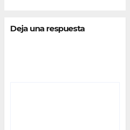
RUTAS FORTALECEN LA
CONECTIVIDAD
Deja una respuesta
Tu dirección de correo electrónico no será
publicada.
Los campos obligatorios están marcados
con
*
Comentario
*