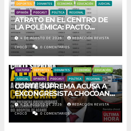
DEPORTES
DONANTES
ECONOMÍA
EDUCACIÓN
JUDICIAL
OPINIÓN
PODCAST
POLÍTICA
REGIONAL
ATRATO EN EL CENTRO DE
LA POLÉMICA: PACTO
HISTÓRICO CUESTIONA
4 DE AGOSTO DE 2026
REDACCIÓN REVISTA
CENSO ELECTORAL Y PIDE
INVESTIGAR PRESUNTO
CHOCÓ
0 COMENTARIOS
FRAUDE
CULTURA
DEPORTES
DONANTES
ECONOMÍA
EDUCACIÓN
JUDICIAL
OPINIÓN
PODCAST
POLÍTICA
REGIONAL
CORTE SUPREMA ACUSA A
EXCONGRESISTA CHOCOANO
POR PRESUNTAS
4 DE AGOSTO DE 2026
REDACCIÓN REVISTA
IRREGULARIDADES EN
MILLONARIO CONTRATO DEL
CHOCÓ
0 COMENTARIOS
HOSPITAL DE ACANDÍ