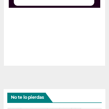
¡Apoya el crecimiento de Revista Chocó!
¡Necesitamos tu ayuda para llevar nuestra revista al
siguiente nivel! Tu donación hace la diferencia.
¡Únete a nosotros para inspirar, informar y conectar
a nuestra comunidad!
¡Gracias por tu generosidad!
No te lo pierdas