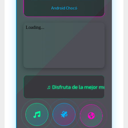
Android Chocó
♫ Disfruta de la mejor música las 24 hora