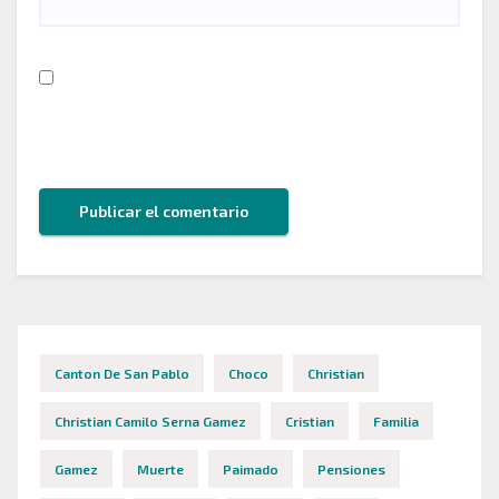
Guarda mi nombre, correo electrónico y web en
este navegador para la próxima vez que comente.
Canton De San Pablo
Choco
Christian
Christian Camilo Serna Gamez
Cristian
Familia
Gamez
Muerte
Paimado
Pensiones