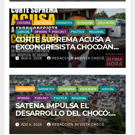
INVESTIGAR PRESUNTO
FRAUDE
CULTURA
DEPORTES
DONANTES
ECONOMÍA
EDUCACIÓN
JUDICIAL
OPINIÓN
PODCAST
POLÍTICA
REGIONAL
CORTE SUPREMA ACUSA A
EXCONGRESISTA CHOCOANO
POR PRESUNTAS
AGO 4, 2026
REDACCIÓN REVISTA CHOCÓ
IRREGULARIDADES EN
MILLONARIO CONTRATO
DEL HOSPITAL DE ACANDÍ
DEPORTES
DONANTES
ECONOMÍA
EDUCACIÓN
JUDICIAL
OPINIÓN
PODCAST
POLÍTICA
REGIONAL
SATENA IMPULSA EL
DESARROLLO DEL CHOCÓ:
MÁS DE 35 MIL PASAJEROS
AGO 4, 2026
REDACCIÓN REVISTA CHOCÓ
MOVILIZADOS Y NUEVAS