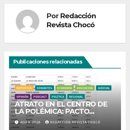
Por
Redacción
Revista Chocó
Publicaciones relacionadas
DEPORTES
DONANTES
ECONOMÍA
EDUCACIÓN
JUDICIAL
OPINIÓN
PODCAST
POLÍTICA
REGIONAL
ATRATO EN EL CENTRO DE
LA POLÉMICA: PACTO
HISTÓRICO CUESTIONA
AGO 4, 2026
REDACCIÓN REVISTA CHOCÓ
CENSO ELECTORAL Y PIDE