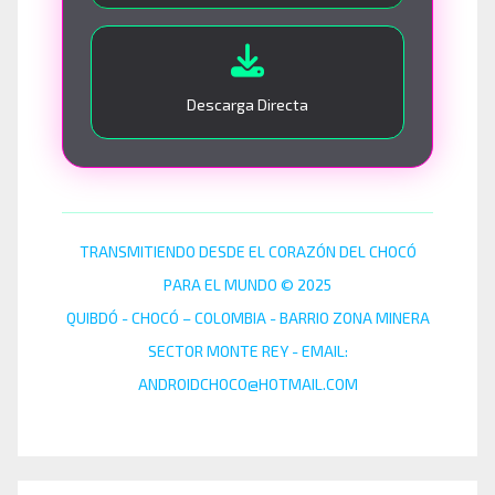
Descarga Directa
TRANSMITIENDO DESDE EL CORAZÓN DEL CHOCÓ
PARA EL MUNDO © 2025
QUIBDÓ - CHOCÓ – COLOMBIA - BARRIO ZONA MINERA
SECTOR MONTE REY - EMAIL:
ANDROIDCHOCO@HOTMAIL.COM