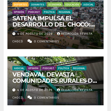
DEPORTES
DONANTES
ECONOMÍA
EDUCACIÓN
JUDICIAL
OPINIÓN
PODCAST
POLÍTICA
REGIONAL
SATENA IMPULSA EL
DESARROLLO DEL CHOCÓ:
MÁS DE 35 MIL PASAJEROS
4 DE AGOSTO DE 2026
REDACCIÓN REVISTA
MOVILIZADOS Y NUEVAS
RUTAS FORTALECEN LA
CHOCÓ
0 COMENTARIOS
CONECTIVIDAD
JUDICIAL
OPINIÓN
PODCAST
POLÍTICA
REGIONAL
VENDAVAL DEVASTA
COMUNIDADES RURALES DE
RIOSUCIO: ESCUELAS,
4 DE AGOSTO DE 2026
REDACCIÓN REVISTA
VIVIENDAS Y CEMENTERIO
ENTRE LOS AFECTADOS
CHOCÓ
0 COMENTARIOS