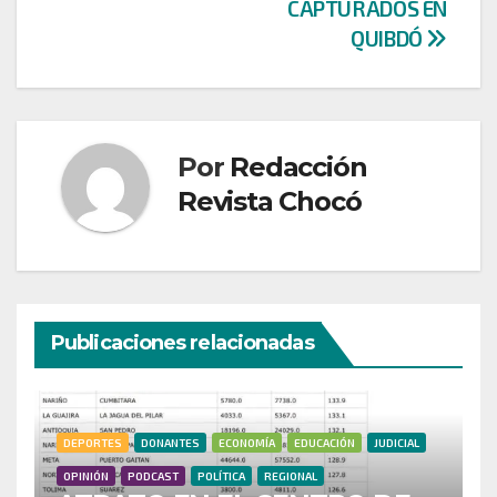
CAPTURADOS EN
QUIBDÓ
Por
Redacción
Revista Chocó
Publicaciones relacionadas
DEPORTES
DONANTES
ECONOMÍA
EDUCACIÓN
JUDICIAL
OPINIÓN
PODCAST
POLÍTICA
REGIONAL