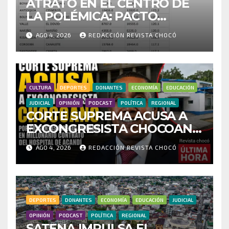
ATRATO EN EL CENTRO DE
LA POLÉMICA: PACTO
HISTÓRICO CUESTIONA
AGO 4, 2026
REDACCIÓN REVISTA CHOCÓ
CENSO ELECTORAL Y PIDE
INVESTIGAR PRESUNTO
FRAUDE
CULTURA
DEPORTES
DONANTES
ECONOMÍA
EDUCACIÓN
JUDICIAL
OPINIÓN
PODCAST
POLÍTICA
REGIONAL
CORTE SUPREMA ACUSA A
EXCONGRESISTA CHOCOANO
POR PRESUNTAS
AGO 4, 2026
REDACCIÓN REVISTA CHOCÓ
IRREGULARIDADES EN
MILLONARIO CONTRATO
DEL HOSPITAL DE ACANDÍ
DEPORTES
DONANTES
ECONOMÍA
EDUCACIÓN
JUDICIAL
OPINIÓN
PODCAST
POLÍTICA
REGIONAL
SATENA IMPULSA EL