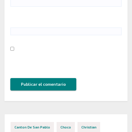
Web
Guarda mi nombre, correo electrónico y web en
este navegador para la próxima vez que comente.
Canton De San Pablo
Choco
Christian