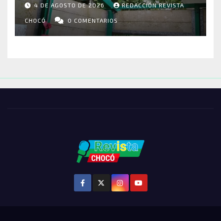
4 DE AGOSTO DE 2026
REDACCIÓN REVISTA
VIVIENDAS Y CEMENTERIO
ENTRE LOS AFECTADOS
CHOCÓ
0 COMENTARIOS