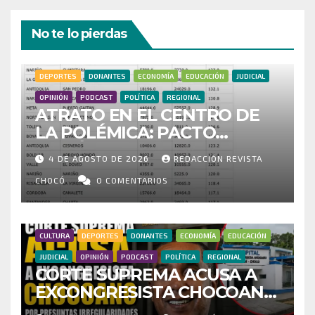
No te lo pierdas
DEPORTES
DONANTES
ECONOMÍA
EDUCACIÓN
JUDICIAL
OPINIÓN
PODCAST
POLÍTICA
REGIONAL
ATRATO EN EL CENTRO DE
LA POLÉMICA: PACTO
HISTÓRICO CUESTIONA
4 DE AGOSTO DE 2026
REDACCIÓN REVISTA
CENSO ELECTORAL Y PIDE
INVESTIGAR PRESUNTO
CHOCÓ
0 COMENTARIOS
FRAUDE
CULTURA
DEPORTES
DONANTES
ECONOMÍA
EDUCACIÓN
JUDICIAL
OPINIÓN
PODCAST
POLÍTICA
REGIONAL
CORTE SUPREMA ACUSA A
EXCONGRESISTA CHOCOANO
POR PRESUNTAS