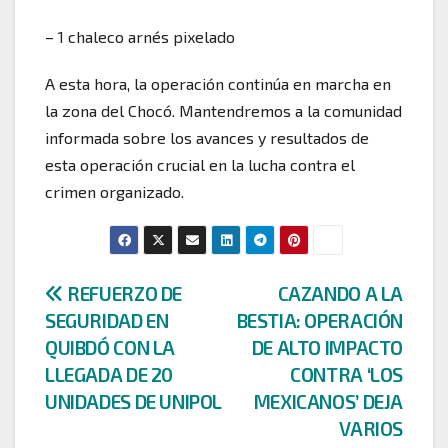
– 1 chaleco arnés pixelado
A esta hora, la operación continúa en marcha en
la zona del Chocó. Mantendremos a la comunidad
informada sobre los avances y resultados de
esta operación crucial en la lucha contra el
crimen organizado.
Navegación
REFUERZO DE
CAZANDO A LA
SEGURIDAD EN
BESTIA: OPERACIÓN
de
QUIBDÓ CON LA
DE ALTO IMPACTO
entradas
LLEGADA DE 20
CONTRA ‘LOS
UNIDADES DE UNIPOL
MEXICANOS’ DEJA
VARIOS