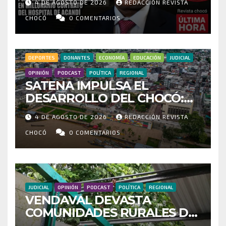
4 DE AGOSTO DE 2026
REDACCIÓN REVISTA
IRREGULARIDADES EN
MILLONARIO CONTRATO DEL
CHOCÓ
0 COMENTARIOS
HOSPITAL DE ACANDÍ
DEPORTES
DONANTES
ECONOMÍA
EDUCACIÓN
JUDICIAL
OPINIÓN
PODCAST
POLÍTICA
REGIONAL
SATENA IMPULSA EL
DESARROLLO DEL CHOCÓ:
MÁS DE 35 MIL PASAJEROS
4 DE AGOSTO DE 2026
REDACCIÓN REVISTA
MOVILIZADOS Y NUEVAS
RUTAS FORTALECEN LA
CHOCÓ
0 COMENTARIOS
CONECTIVIDAD
JUDICIAL
OPINIÓN
PODCAST
POLÍTICA
REGIONAL
VENDAVAL DEVASTA
COMUNIDADES RURALES DE
RIOSUCIO: ESCUELAS,