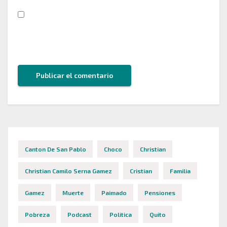
Guarda mi nombre, correo electrónico y web en
este navegador para la próxima vez que comente.
Canton De San Pablo
Choco
Christian
Christian Camilo Serna Gamez
Cristian
Familia
Gamez
Muerte
Paimado
Pensiones
Pobreza
Podcast
Politica
Quito