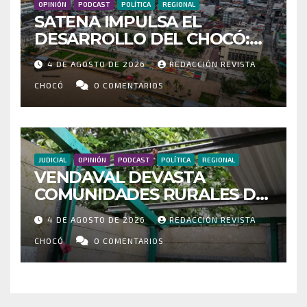
OPINIÓN
PODCAST
POLÍTICA
REGIONAL
SATENA IMPULSA EL
DESARROLLO DEL CHOCÓ:
MÁS DE 35 MIL PASAJEROS
4 DE AGOSTO DE 2026
REDACCIÓN REVISTA
MOVILIZADOS Y NUEVAS
RUTAS FORTALECEN LA
CHOCÓ
0 COMENTARIOS
CONECTIVIDAD
JUDICIAL
OPINIÓN
PODCAST
POLÍTICA
REGIONAL
VENDAVAL DEVASTA
COMUNIDADES RURALES DE
RIOSUCIO: ESCUELAS,
4 DE AGOSTO DE 2026
REDACCIÓN REVISTA
VIVIENDAS Y CEMENTERIO
ENTRE LOS AFECTADOS
CHOCÓ
0 COMENTARIOS