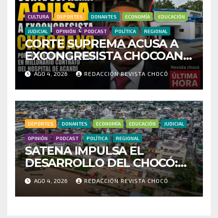
CULTURA
DEPORTES
DONANTES
ECONOMÍA
EDUCACIÓN
JUDICIAL
OPINIÓN
PODCAST
POLÍTICA
REGIONAL
CORTE SUPREMA ACUSA A
EXCONGRESISTA CHOCOANO
POR PRESUNTAS
AGO 4, 2026
REDACCIÓN REVISTA CHOCÓ
IRREGULARIDADES EN
MILLONARIO CONTRATO
DEL HOSPITAL DE ACANDÍ
DEPORTES
DONANTES
ECONOMÍA
EDUCACIÓN
JUDICIAL
OPINIÓN
PODCAST
POLÍTICA
REGIONAL
SATENA IMPULSA EL
DESARROLLO DEL CHOCÓ:
MÁS DE 35 MIL PASAJEROS
AGO 4, 2026
REDACCIÓN REVISTA CHOCÓ
MOVILIZADOS Y NUEVAS
RUTAS FORTALECEN LA
CONECTIVIDAD