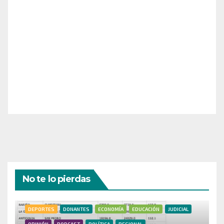
¡Apoya el crecimiento de Revista Chocó!
¡Necesitamos tu ayuda para llevar nuestra revista al
siguiente nivel! Tu donación hace la diferencia.
¡Únete a nosotros para inspirar, informar y conectar
a nuestra comunidad!
¡Gracias por tu generosidad!
No te lo pierdas
DEPORTES
DONANTES
ECONOMÍA
EDUCACIÓN
JUDICIAL