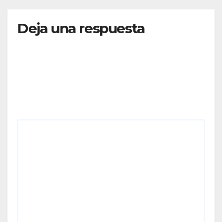
Deja una respuesta
Tu dirección de correo electrónico no será
publicada.
Los campos obligatorios están marcados
con
*
Comentario
*