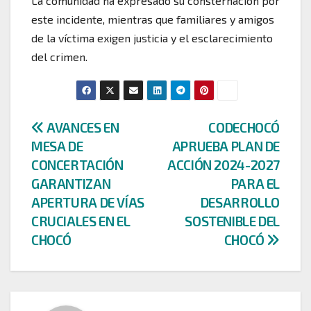
La comunidad ha expresado su consternación por
este incidente, mientras que familiares y amigos
de la víctima exigen justicia y el esclarecimiento
del crimen.
Navegación
AVANCES EN
CODECHOCÓ
MESA DE
APRUEBA PLAN DE
de
CONCERTACIÓN
ACCIÓN 2024-2027
entradas
GARANTIZAN
PARA EL
APERTURA DE VÍAS
DESARROLLO
CRUCIALES EN EL
SOSTENIBLE DEL
CHOCÓ
CHOCÓ