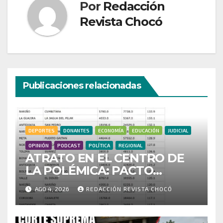
Por
Redacción
Revista Chocó
Publicaciones relacionadas
DEPORTES
DONANTES
ECONOMÍA
EDUCACIÓN
JUDICIAL
OPINIÓN
PODCAST
POLÍTICA
REGIONAL
ATRATO EN EL CENTRO DE
LA POLÉMICA: PACTO
HISTÓRICO CUESTIONA
AGO 4, 2026
REDACCIÓN REVISTA CHOCÓ
CENSO ELECTORAL Y PIDE
INVESTIGAR PRESUNTO
FRAUDE