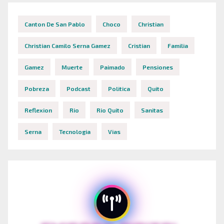
Canton De San Pablo
Choco
Christian
Christian Camilo Serna Gamez
Cristian
Familia
Gamez
Muerte
Paimado
Pensiones
Pobreza
Podcast
Politica
Quito
Reflexion
Rio
Rio Quito
Sanitas
Serna
Tecnologia
Vias