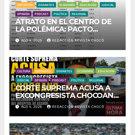
DEPORTES
DONANTES
ECONOMÍA
EDUCACIÓN
JUDICIAL
OPINIÓN
PODCAST
POLÍTICA
REGIONAL
ATRATO EN EL CENTRO DE
LA POLÉMICA: PACTO
HISTÓRICO CUESTIONA
AGO 4, 2026
REDACCIÓN REVISTA CHOCÓ
CENSO ELECTORAL Y PIDE
INVESTIGAR PRESUNTO
FRAUDE
CULTURA
DEPORTES
DONANTES
ECONOMÍA
EDUCACIÓN
JUDICIAL
OPINIÓN
PODCAST
POLÍTICA
REGIONAL
CORTE SUPREMA ACUSA A
EXCONGRESISTA CHOCOANO
POR PRESUNTAS
AGO 4, 2026
REDACCIÓN REVISTA CHOCÓ
IRREGULARIDADES EN
MILLONARIO CONTRATO
DEL HOSPITAL DE ACANDÍ