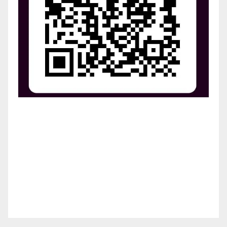
¡Apoya el crecimiento de Revista Chocó!
¡Necesitamos tu ayuda para llevar nuestra revista al
siguiente nivel! Tu donación hace la diferencia.
¡Únete a nosotros para inspirar, informar y conectar
a nuestra comunidad!
¡Gracias por tu generosidad!