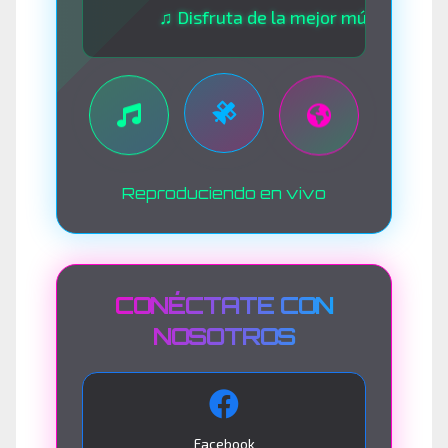
♫ Disfruta de la mejor música las 24 hora
Reproduciendo en vivo
CONÉCTATE CON
NOSOTROS
Facebook