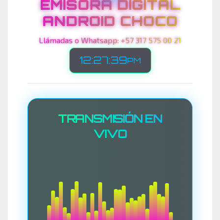
EMISORA DIGITAL
ANDROID CHOCO
Llámadas o Whatsapp: +57 317 575 00 21
12:27:41
PM
TRANSMISIÓN EN
VIVO