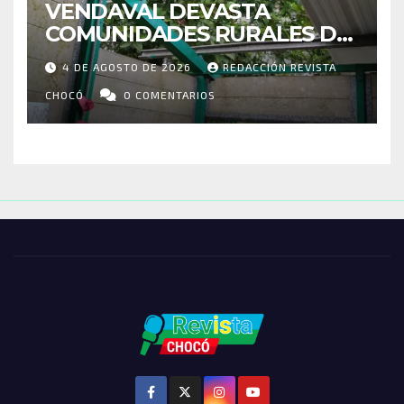
VENDAVAL DEVASTA
COMUNIDADES RURALES DE
RIOSUCIO: ESCUELAS,
4 DE AGOSTO DE 2026
REDACCIÓN REVISTA
VIVIENDAS Y CEMENTERIO
ENTRE LOS AFECTADOS
CHOCÓ
0 COMENTARIOS