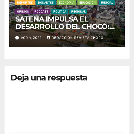
DEPORTES
DONANTES
ECONOMÍA
EDUCACIÓN
JUDICIAL
OPINIÓN
PODCAST
POLÍTICA
REGIONAL
SATENA IMPULSA EL
DESARROLLO DEL CHOCÓ:
MÁS DE 35 MIL PASAJEROS
AGO 4, 2026
REDACCIÓN REVISTA CHOCÓ
MOVILIZADOS Y NUEVAS
RUTAS FORTALECEN LA
CONECTIVIDAD
Deja una respuesta
Tu dirección de correo electrónico no será
publicada.
Los campos obligatorios están marcados
con
*
Comentario
*