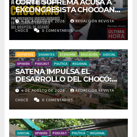
CORTE SUPREMA ACUSA A
EXCONGRESISTA CHOCOANO
POR PRESUNTAS
4 DE AGOSTO DE 2026
REDACCIÓN REVISTA
IRREGULARIDADES EN
MILLONARIO CONTRATO DEL
CHOCÓ
0 COMENTARIOS
HOSPITAL DE ACANDÍ
DEPORTES
DONANTES
ECONOMÍA
EDUCACIÓN
JUDICIAL
OPINIÓN
PODCAST
POLÍTICA
REGIONAL
SATENA IMPULSA EL
DESARROLLO DEL CHOCÓ:
MÁS DE 35 MIL PASAJEROS
4 DE AGOSTO DE 2026
REDACCIÓN REVISTA
MOVILIZADOS Y NUEVAS
RUTAS FORTALECEN LA
CHOCÓ
0 COMENTARIOS
CONECTIVIDAD
JUDICIAL
OPINIÓN
PODCAST
POLÍTICA
REGIONAL