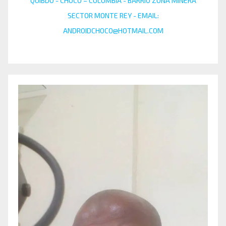
QUIBDÓ - CHOCÓ – COLOMBIA - BARRIO ZONA MINERA
SECTOR MONTE REY - EMAIL:
ANDROIDCHOCO@HOTMAIL.COM