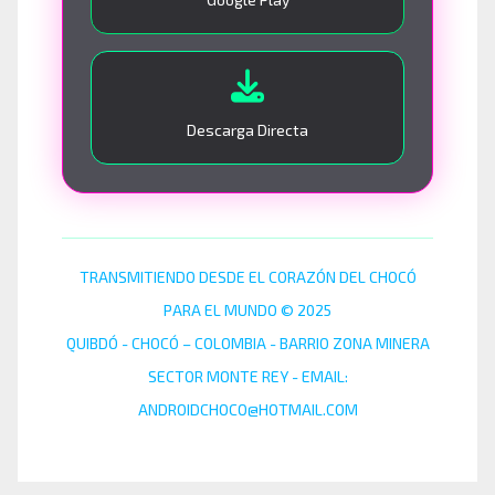
Descarga Directa
TRANSMITIENDO DESDE EL CORAZÓN DEL CHOCÓ
PARA EL MUNDO © 2025
QUIBDÓ - CHOCÓ – COLOMBIA - BARRIO ZONA MINERA
SECTOR MONTE REY - EMAIL:
ANDROIDCHOCO@HOTMAIL.COM