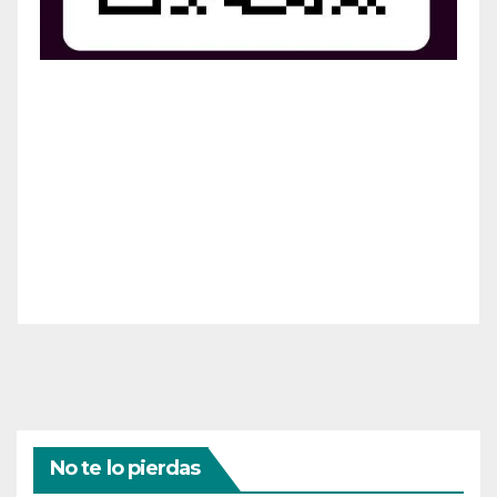
¡Apoya el crecimiento de Revista Chocó!
¡Necesitamos tu ayuda para llevar nuestra revista al
siguiente nivel! Tu donación hace la diferencia.
¡Únete a nosotros para inspirar, informar y conectar
a nuestra comunidad!
¡Gracias por tu generosidad!
No te lo pierdas