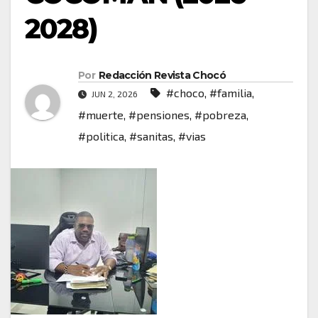
2028)
Por
Redacción Revista Chocó
#choco
,
#familia
,
JUN 2, 2026
#muerte
,
#pensiones
,
#pobreza
,
#politica
,
#sanitas
,
#vias