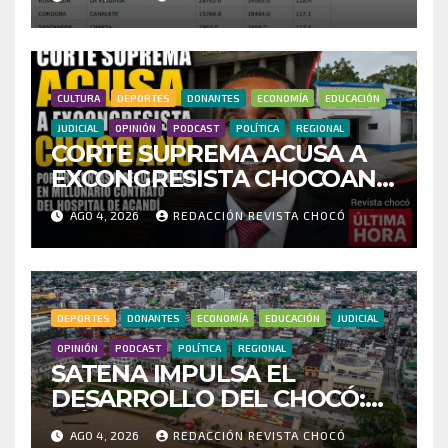
CENSO ELECTORAL Y PIDE
INVESTIGAR PRESUNTO
FRAUDE
CULTURA
DEPORTES
DONANTES
ECONOMÍA
EDUCACIÓN
JUDICIAL
OPINIÓN
PODCAST
POLÍTICA
REGIONAL
CORTE SUPREMA ACUSA A
EXCONGRESISTA CHOCOANO
POR PRESUNTAS
AGO 4, 2026
REDACCIÓN REVISTA CHOCÓ
IRREGULARIDADES EN
MILLONARIO CONTRATO
DEL HOSPITAL DE ACANDÍ
DEPORTES
DONANTES
ECONOMÍA
EDUCACIÓN
JUDICIAL
OPINIÓN
PODCAST
POLÍTICA
REGIONAL
SATENA IMPULSA EL
DESARROLLO DEL CHOCÓ:
MÁS DE 35 MIL PASAJEROS
AGO 4, 2026
REDACCIÓN REVISTA CHOCÓ