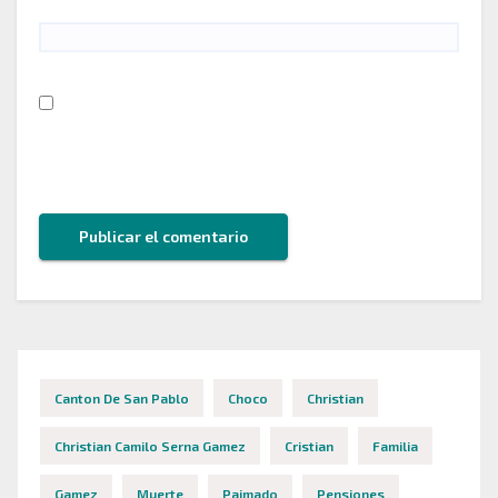
Guarda mi nombre, correo electrónico y web en
este navegador para la próxima vez que comente.
Canton De San Pablo
Choco
Christian
Christian Camilo Serna Gamez
Cristian
Familia
Gamez
Muerte
Paimado
Pensiones