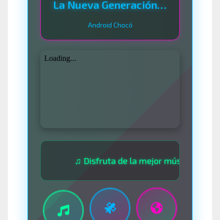
La Nueva Generación Del Sistema
Android Chocó
♫ Disfruta de la mejor música las 24 horas 