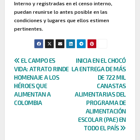
Interno y registradas en el censo interno,
puedan reunirse lo antes posible en las
condiciones y lugares que ellos estimen
pertinentes.
Navegación
EL CAMPO ES
INICIA EN EL CHOCÓ
VIDA: ATRATO RINDE
LA ENTREGA DE MÁS
de
HOMENAJE A LOS
DE 722 MIL
entradas
HÉROES QUE
CANASTAS
ALIMENTAN A
ALIMENTARIAS DEL
COLOMBIA
PROGRAMA DE
ALIMENTACIÓN
ESCOLAR (PAE) EN
TODO EL PAÍS