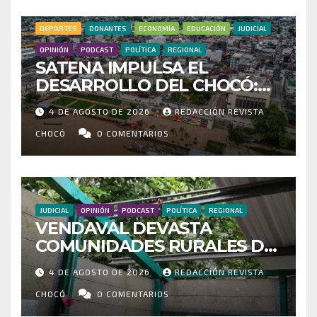
DEPORTES
DONANTES
ECONOMÍA
EDUCACIÓN
JUDICIAL
OPINIÓN
PODCAST
POLÍTICA
REGIONAL
SATENA IMPULSA EL
DESARROLLO DEL CHOCÓ:
MÁS DE 35 MIL PASAJEROS
4 DE AGOSTO DE 2026
REDACCIÓN REVISTA
MOVILIZADOS Y NUEVAS
RUTAS FORTALECEN LA
CHOCÓ
0 COMENTARIOS
CONECTIVIDAD
JUDICIAL
OPINIÓN
PODCAST
POLÍTICA
REGIONAL
VENDAVAL DEVASTA
COMUNIDADES RURALES DE
RIOSUCIO: ESCUELAS,
4 DE AGOSTO DE 2026
REDACCIÓN REVISTA
VIVIENDAS Y CEMENTERIO
ENTRE LOS AFECTADOS
CHOCÓ
0 COMENTARIOS