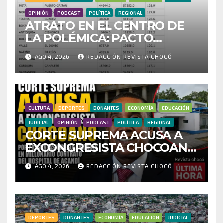
OPINIÓN
PODCAST
POLÍTICA
REGIONAL
ATRATO EN EL CENTRO DE
LA POLÉMICA: PACTO
HISTÓRICO CUESTIONA
AGO 4, 2026
REDACCIÓN REVISTA CHOCÓ
CENSO ELECTORAL Y PIDE
INVESTIGAR PRESUNTO
FRAUDE
CULTURA
DEPORTES
DONANTES
ECONOMÍA
EDUCACIÓN
JUDICIAL
OPINIÓN
PODCAST
POLÍTICA
REGIONAL
CORTE SUPREMA ACUSA A
EXCONGRESISTA CHOCOANO
POR PRESUNTAS
AGO 4, 2026
REDACCIÓN REVISTA CHOCÓ
IRREGULARIDADES EN
MILLONARIO CONTRATO
DEL HOSPITAL DE ACANDÍ
DEPORTES
DONANTES
ECONOMÍA
EDUCACIÓN
JUDICIAL