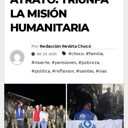
LA MISIÓN
HUMANITARIA
Por
Redacción Revista Chocó
#choco
,
#familia
,
DIC 23, 2025
#muerte
,
#pensiones
,
#pobreza
,
#politica
,
#reflexion
,
#sanitas
,
#vias