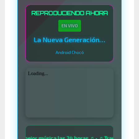
REPRODUCIENDO AHORA
EN VIVO
La Nueva Generación Del Sistema
Android Chocó
 la mejor música las 24 horas ♫ • ♫ Transmitiendo desd