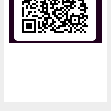
¡Apoya el crecimiento de Revista Chocó!
¡Necesitamos tu ayuda para llevar nuestra revista al
siguiente nivel! Tu donación hace la diferencia.
¡Únete a nosotros para inspirar, informar y conectar
a nuestra comunidad!
¡Gracias por tu generosidad!