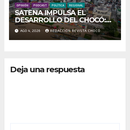
OPINIÓN
PODCAST
POLÍTICA
REGIONAL
SATENA IMPULSA EL
DESARROLLO DEL CHOCÓ:
MÁS DE 35 MIL PASAJEROS
AGO 4, 2026
REDACCIÓN REVISTA CHOCÓ
MOVILIZADOS Y NUEVAS
RUTAS FORTALECEN LA
CONECTIVIDAD
Deja una respuesta
Tu dirección de correo electrónico no será
publicada.
Los campos obligatorios están marcados
con
*
Comentario
*