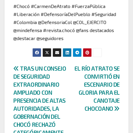
#Chocó #CarmenDeAtrato #FuerzaPública
#Liberación #DefensoríaDelPueblo #Seguridad
#Colombia @DefensoriaCol @COL_EJERCITO
@mindefensa #revista.chocó @fans destacados
@destacar @seguidores
Navegación
TRAS UN CONSEJO
EL RÍO ATRATO SE
DE SEGURIDAD
CONVIRTIÓ EN
de
EXTRAORDINARIO
ESCENARIO DE
entradas
AMPLIADO CON
GLORIA PARA EL
PRESENCIA DE ALTAS
CANOTAJE
AUTORIDADES, LA
CHOCOANO
GOBERNACIÓN DEL
CHOCÓ RECHAZÓ
CATEGÓRICAMENTE