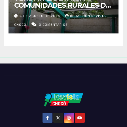
COMUNIDADES RURALES DE
RIOSUCIO: ESCUELAS,
4 DE AGOSTO DE 2026
REDACCIÓN REVISTA
VIVIENDAS Y CEMENTERIO
ENTRE LOS AFECTADOS
CHOCÓ
0 COMENTARIOS