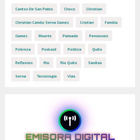
Canton De San Pablo
Choco
Christian
Christian Camilo Serna Gamez
Cristian
Familia
Gamez
Muerte
Paimado
Pensiones
Pobreza
Podcast
Politica
Quito
Reflexion
Rio
Rio Quito
Sanitas
Serna
Tecnologia
Vias
EMISORA DIGITAL