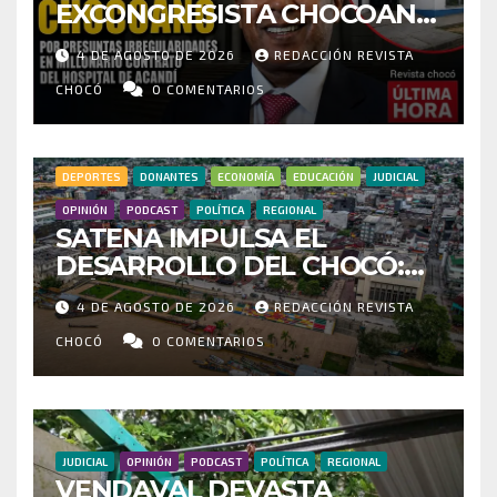
EXCONGRESISTA CHOCOANO
POR PRESUNTAS
4 DE AGOSTO DE 2026
REDACCIÓN REVISTA
IRREGULARIDADES EN
MILLONARIO CONTRATO DEL
CHOCÓ
0 COMENTARIOS
HOSPITAL DE ACANDÍ
DEPORTES
DONANTES
ECONOMÍA
EDUCACIÓN
JUDICIAL
OPINIÓN
PODCAST
POLÍTICA
REGIONAL
SATENA IMPULSA EL
DESARROLLO DEL CHOCÓ:
MÁS DE 35 MIL PASAJEROS
4 DE AGOSTO DE 2026
REDACCIÓN REVISTA
MOVILIZADOS Y NUEVAS
RUTAS FORTALECEN LA
CHOCÓ
0 COMENTARIOS
CONECTIVIDAD
JUDICIAL
OPINIÓN
PODCAST
POLÍTICA
REGIONAL
VENDAVAL DEVASTA