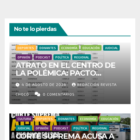
No te lo pierdas
DEPORTES
DONANTES
ECONOMÍA
EDUCACIÓN
JUDICIAL
OPINIÓN
PODCAST
POLÍTICA
REGIONAL
ATRATO EN EL CENTRO DE
LA POLÉMICA: PACTO
HISTÓRICO CUESTIONA
4 DE AGOSTO DE 2026
REDACCIÓN REVISTA
CENSO ELECTORAL Y PIDE
INVESTIGAR PRESUNTO
CHOCÓ
0 COMENTARIOS
FRAUDE
CULTURA
DEPORTES
DONANTES
ECONOMÍA
EDUCACIÓN
JUDICIAL
OPINIÓN
PODCAST
POLÍTICA
REGIONAL
CORTE SUPREMA ACUSA A