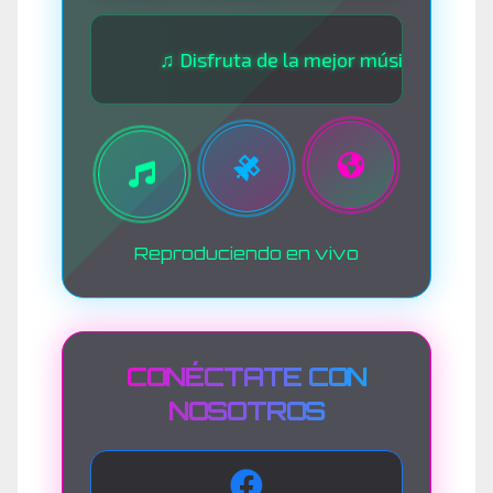
♫ Disfruta de la mejor música las 24 horas 
Reproduciendo en vivo
CONÉCTATE CON
NOSOTROS