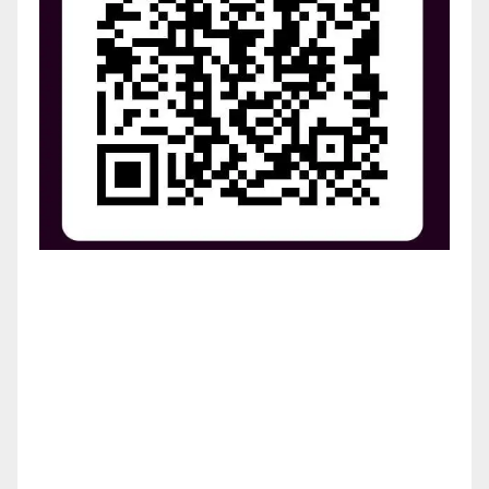
¡Apoya el crecimiento de Revista Chocó!
¡Necesitamos tu ayuda para llevar nuestra revista al
siguiente nivel! Tu donación hace la diferencia.
¡Únete a nosotros para inspirar, informar y conectar
a nuestra comunidad!
¡Gracias por tu generosidad!