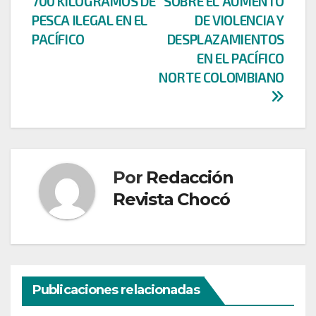
700 KILOGRAMOS DE
SOBRE EL AUMENTO
entradas
PESCA ILEGAL EN EL
DE VIOLENCIA Y
PACÍFICO
DESPLAZAMIENTOS
EN EL PACÍFICO
NORTE COLOMBIANO
Por
Redacción
Revista Chocó
Publicaciones relacionadas