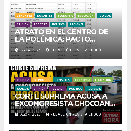
DEPORTES
DONANTES
ECONOMÍA
EDUCACIÓN
JUDICIAL
OPINIÓN
PODCAST
POLÍTICA
REGIONAL
ATRATO EN EL CENTRO DE
LA POLÉMICA: PACTO
HISTÓRICO CUESTIONA
AGO 4, 2026
REDACCIÓN REVISTA CHOCÓ
CENSO ELECTORAL Y PIDE
INVESTIGAR PRESUNTO
FRAUDE
CULTURA
DEPORTES
DONANTES
ECONOMÍA
EDUCACIÓN
JUDICIAL
OPINIÓN
PODCAST
POLÍTICA
REGIONAL
CORTE SUPREMA ACUSA A
EXCONGRESISTA CHOCOANO
POR PRESUNTAS
AGO 4, 2026
REDACCIÓN REVISTA CHOCÓ
IRREGULARIDADES EN
MILLONARIO CONTRATO