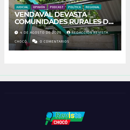
JUDICIAL
OPINIÓN
PODCAST
POLÍTICA
REGIONAL
VENDAVAL DEVASTA
COMUNIDADES RURALES DE
RIOSUCIO: ESCUELAS,
4 DE AGOSTO DE 2026
REDACCIÓN REVISTA
VIVIENDAS Y CEMENTERIO
ENTRE LOS AFECTADOS
CHOCÓ
0 COMENTARIOS