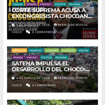
JUDICIAL
OPINIÓN
PODCAST
POLÍTICA
REGIONAL
CORTE SUPREMA ACUSA A
EXCONGRESISTA CHOCOANO
POR PRESUNTAS
4 DE AGOSTO DE 2026
REDACCIÓN REVISTA
IRREGULARIDADES EN
MILLONARIO CONTRATO DEL
CHOCÓ
0 COMENTARIOS
HOSPITAL DE ACANDÍ
DEPORTES
DONANTES
ECONOMÍA
EDUCACIÓN
JUDICIAL
OPINIÓN
PODCAST
POLÍTICA
REGIONAL
SATENA IMPULSA EL
DESARROLLO DEL CHOCÓ:
MÁS DE 35 MIL PASAJEROS
4 DE AGOSTO DE 2026
REDACCIÓN REVISTA
MOVILIZADOS Y NUEVAS
RUTAS FORTALECEN LA
CHOCÓ
0 COMENTARIOS
CONECTIVIDAD