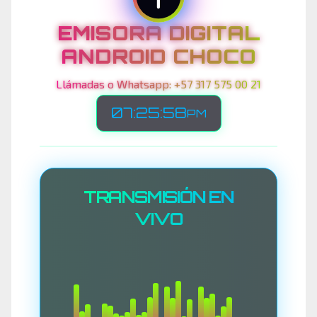
EMISORA DIGITAL
ANDROID CHOCO
Llámadas o Whatsapp: +57 317 575 00 21
07:26:00
PM
TRANSMISIÓN EN
VIVO