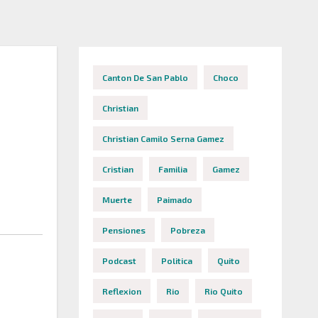
Canton De San Pablo
Choco
Christian
Christian Camilo Serna Gamez
Cristian
Familia
Gamez
Muerte
Paimado
Pensiones
Pobreza
Podcast
Politica
Quito
Reflexion
Rio
Rio Quito