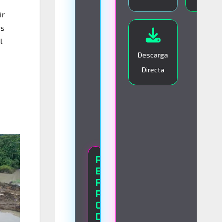
I
ir
V
os
O
l
Descarga
Directa
R
E
P
R
O
D