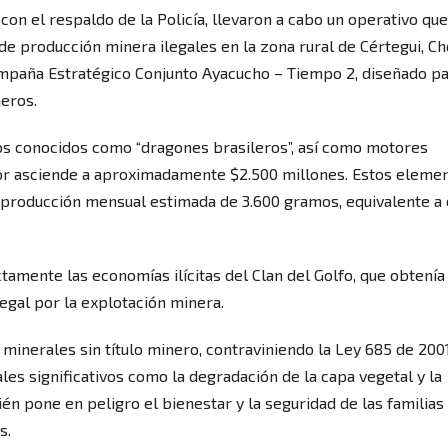
con el respaldo de la Policía, llevaron a cabo un operativo que
e producción minera ilegales en la zona rural de Cértegui, Ch
mpaña Estratégico Conjunto Ayacucho – Tiempo 2, diseñado p
neros.
pos conocidos como “dragones brasileros”, así como motores
lor asciende a aproximadamente $2.500 millones. Estos eleme
na producción mensual estimada de 3.600 gramos, equivalente a
ctamente las economías ilícitas del Clan del Golfo, que obtení
egal por la explotación minera.
e minerales sin título minero, contraviniendo la Ley 685 de 200
es significativos como la degradación de la capa vegetal y la
én pone en peligro el bienestar y la seguridad de las familias
s.