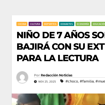
COCINA
CULTURA
DEPORTES
DONANTES
ECONOMÍA
EDUCACIÓ
NIÑO DE 7 AÑOS S
BAJIRÁ CON SU EX
PARA LA LECTURA
Por
Redacción Noticias
#choco
,
#familia
,
#mue
NOV 25, 2025