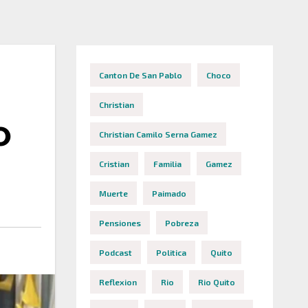
Canton De San Pablo
Choco
Christian
O
Christian Camilo Serna Gamez
Cristian
Familia
Gamez
Muerte
Paimado
Pensiones
Pobreza
Podcast
Politica
Quito
Reflexion
Rio
Rio Quito