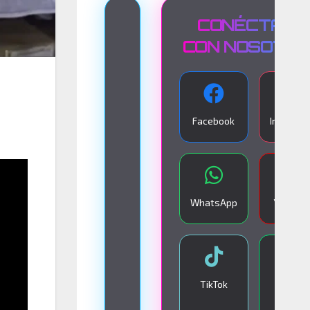
T
CONÉCTATE
R
CON NOSOTR
A
N
S
Facebook
Instagra
M
I
S
I
WhatsApp
YouTub
Ó
N
E
N
TikTok
Google
V
Play