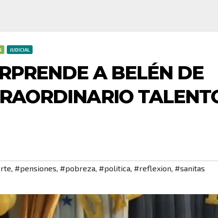
N
JUDICIAL
ORPRENDE A BELÉN DE
TRAORDINARIO TALENT
rte
,
#pensiones
,
#pobreza
,
#politica
,
#reflexion
,
#sanitas