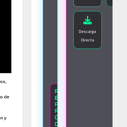
I
V
O
Descarga
Directa
os,
R
no de
E
P
R
O
ón y
D