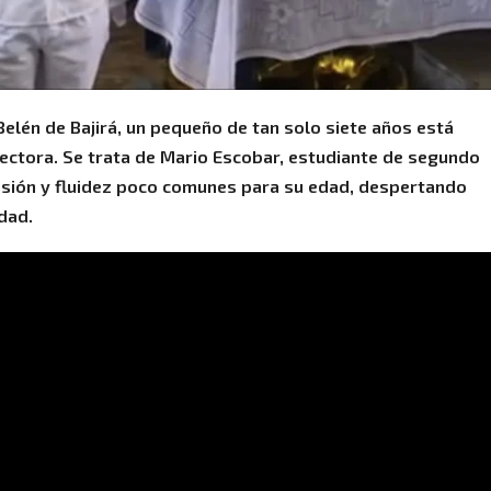
Belén de Bajirá, un pequeño de tan solo siete años está
lectora. Se trata de Mario Escobar, estudiante de segundo
sión y fluidez poco comunes para su edad, despertando
dad.