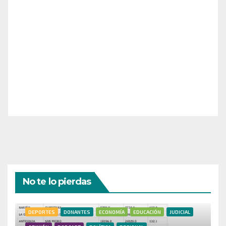
¡Apoya el crecimiento de Revista Chocó!
¡Necesitamos tu ayuda para llevar nuestra revista al
siguiente nivel! Tu donación hace la diferencia.
¡Únete a nosotros para inspirar, informar y conectar
a nuestra comunidad!
¡Gracias por tu generosidad!
No te lo pierdas
DEPORTES
DONANTES
ECONOMÍA
EDUCACIÓN
JUDICIAL