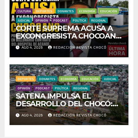
CULTURA
DEPORTES
DONANTES
ECONOMÍA
EDUCACIÓN
JUDICIAL
OPINIÓN
PODCAST
POLÍTICA
REGIONAL
CORTE SUPREMA ACUSA A
EXCONGRESISTA CHOCOANO
POR PRESUNTAS
AGO 4, 2026
REDACCIÓN REVISTA CHOCÓ
IRREGULARIDADES EN
MILLONARIO CONTRATO
DEL HOSPITAL DE ACANDÍ
DEPORTES
DONANTES
ECONOMÍA
EDUCACIÓN
JUDICIAL
OPINIÓN
PODCAST
POLÍTICA
REGIONAL
SATENA IMPULSA EL
DESARROLLO DEL CHOCÓ:
MÁS DE 35 MIL PASAJEROS
AGO 4, 2026
REDACCIÓN REVISTA CHOCÓ
MOVILIZADOS Y NUEVAS
RUTAS FORTALECEN LA
CONECTIVIDAD