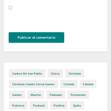
Guarda mi nombre, correo electrónico y web en
este navegador para la próxima vez que comente.
Canton De San Pablo
Choco
Christian
Christian Camilo Serna Gamez
Cristian
Familia
Gamez
Muerte
Paimado
Pensiones
Pobreza
Podcast
Politica
Quito