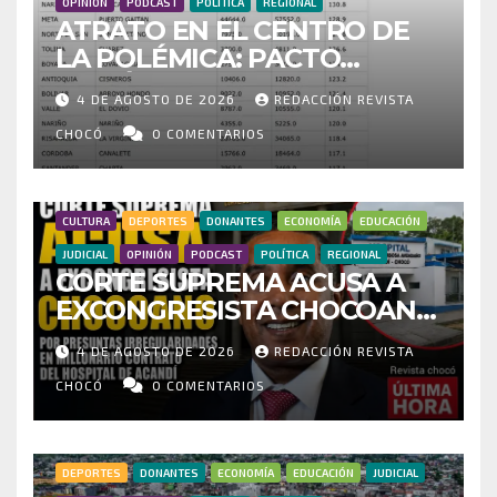
OPINIÓN
PODCAST
POLÍTICA
REGIONAL
ATRATO EN EL CENTRO DE
LA POLÉMICA: PACTO
HISTÓRICO CUESTIONA
4 DE AGOSTO DE 2026
REDACCIÓN REVISTA
CENSO ELECTORAL Y PIDE
INVESTIGAR PRESUNTO
CHOCÓ
0 COMENTARIOS
FRAUDE
CULTURA
DEPORTES
DONANTES
ECONOMÍA
EDUCACIÓN
JUDICIAL
OPINIÓN
PODCAST
POLÍTICA
REGIONAL
CORTE SUPREMA ACUSA A
EXCONGRESISTA CHOCOANO
POR PRESUNTAS
4 DE AGOSTO DE 2026
REDACCIÓN REVISTA
IRREGULARIDADES EN
MILLONARIO CONTRATO DEL
CHOCÓ
0 COMENTARIOS
HOSPITAL DE ACANDÍ
DEPORTES
DONANTES
ECONOMÍA
EDUCACIÓN
JUDICIAL