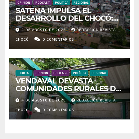
OPINIÓN
PODCAST
POLÍTICA
REGIONAL
SATENA IMPULSA EL
DESARROLLO DEL CHOCÓ:
MÁS DE 35 MIL PASAJEROS
4 DE AGOSTO DE 2026
REDACCIÓN REVISTA
MOVILIZADOS Y NUEVAS
RUTAS FORTALECEN LA
CHOCÓ
0 COMENTARIOS
CONECTIVIDAD
JUDICIAL
OPINIÓN
PODCAST
POLÍTICA
REGIONAL
VENDAVAL DEVASTA
COMUNIDADES RURALES DE
RIOSUCIO: ESCUELAS,
4 DE AGOSTO DE 2026
REDACCIÓN REVISTA
VIVIENDAS Y CEMENTERIO
ENTRE LOS AFECTADOS
CHOCÓ
0 COMENTARIOS