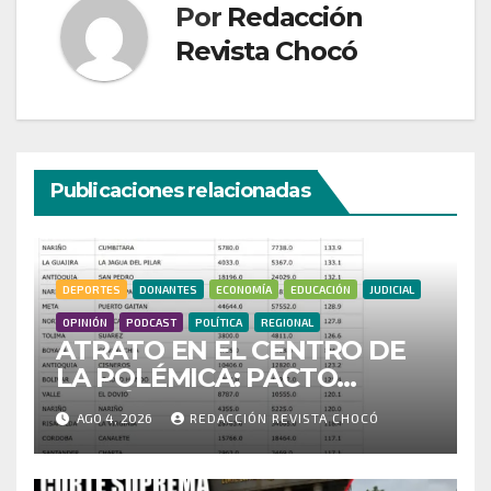
Por
Redacción
Revista Chocó
Publicaciones relacionadas
DEPORTES
DONANTES
ECONOMÍA
EDUCACIÓN
JUDICIAL
OPINIÓN
PODCAST
POLÍTICA
REGIONAL
ATRATO EN EL CENTRO DE
LA POLÉMICA: PACTO
HISTÓRICO CUESTIONA
AGO 4, 2026
REDACCIÓN REVISTA CHOCÓ
CENSO ELECTORAL Y PIDE
INVESTIGAR PRESUNTO
FRAUDE