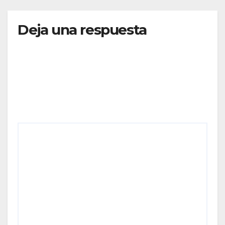
Deja una respuesta
Tu dirección de correo electrónico no será
publicada.
Los campos obligatorios están marcados
con
*
Comentario
*