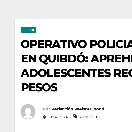
JUDICIAL
OPERATIVO POLICI
EN QUIBDÓ: APRE
ADOLESCENTES REC
PESOS
Por
Redacción Revista Chocó
#muerte
JUN 4, 2024