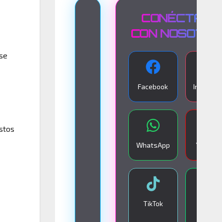
T
CONÉCTATE
R
CON NOSOTR
A
 se
N
S
Facebook
Instagra
M
I
S
stos
I
WhatsApp
YouTub
Ó
N
E
N
TikTok
Google
V
Play