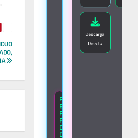
n
I
V
O
Descarga
IDUO
Directa
ADO,
UIA
R
E
P
R
O
D