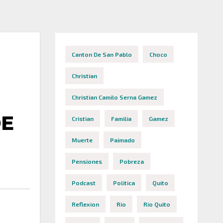
Canton De San Pablo
Choco
N
Christian
Christian Camilo Serna Gamez
DE
Cristian
Familia
Gamez
Muerte
Paimado
Pensiones
Pobreza
Podcast
Politica
Quito
Reflexion
Rio
Rio Quito