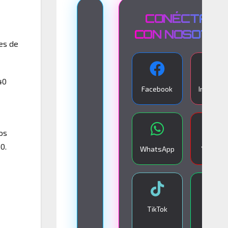
T
CONÉCTATE
R
CON NOSOTR
es de
A
N
S
40
Facebook
Instagra
M
I
S
os
I
0.
WhatsApp
YouTub
Ó
N
E
N
TikTok
Google
V
Play