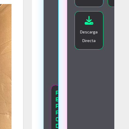
I
V
O
Descarga
Directa
R
E
P
R
O
D