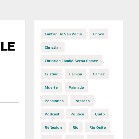
Canton De San Pablo
Choco
BLE
Christian
Christian Camilo Serna Gamez
Cristian
Familia
Gamez
Muerte
Paimado
Pensiones
Pobreza
Podcast
Politica
Quito
Reflexion
Rio
Rio Quito