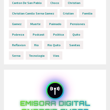
Canton De San Pablo
Choco
Christian
Christian Camilo Serna Gamez
Cristian
Familia
Gamez
Muerte
Paimado
Pensiones
Pobreza
Podcast
Politica
Quito
Reflexion
Rio
Rio Quito
Sanitas
Serna
Tecnologia
Vias
EMISORA DIGITAL