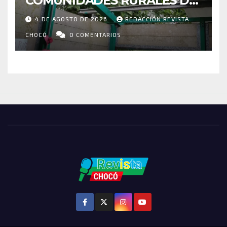
COMUNIDADES RURALES DE
RIOSUCIO: ESCUELAS,
4 DE AGOSTO DE 2026
REDACCIÓN REVISTA
VIVIENDAS Y CEMENTERIO
ENTRE LOS AFECTADOS
CHOCÓ
0 COMENTARIOS