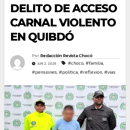
DELITO DE ACCESO
CARNAL VIOLENTO
EN QUIBDÓ
Por
Redacción Revista Chocó
#choco
,
#familia
,
JUN 2, 2026
#pensiones
,
#politica
,
#reflexion
,
#vias