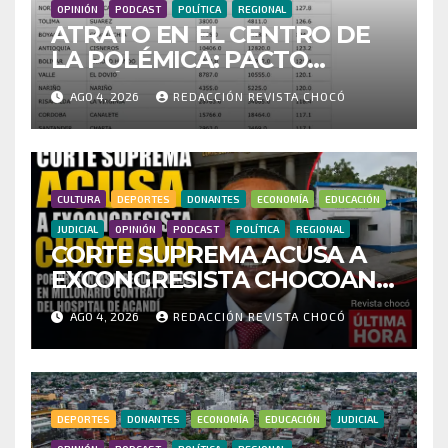
OPINIÓN
PODCAST
POLÍTICA
REGIONAL
ATRATO EN EL CENTRO DE
LA POLÉMICA: PACTO
HISTÓRICO CUESTIONA
AGO 4, 2026
REDACCIÓN REVISTA CHOCÓ
CENSO ELECTORAL Y PIDE
INVESTIGAR PRESUNTO
FRAUDE
CULTURA
DEPORTES
DONANTES
ECONOMÍA
EDUCACIÓN
JUDICIAL
OPINIÓN
PODCAST
POLÍTICA
REGIONAL
CORTE SUPREMA ACUSA A
EXCONGRESISTA CHOCOANO
POR PRESUNTAS
AGO 4, 2026
REDACCIÓN REVISTA CHOCÓ
IRREGULARIDADES EN
MILLONARIO CONTRATO
DEL HOSPITAL DE ACANDÍ
DEPORTES
DONANTES
ECONOMÍA
EDUCACIÓN
JUDICIAL