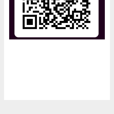
¡Apoya el crecimiento de Revista Chocó!
¡Necesitamos tu ayuda para llevar nuestra revista al
siguiente nivel! Tu donación hace la diferencia.
¡Únete a nosotros para inspirar, informar y conectar
a nuestra comunidad!
¡Gracias por tu generosidad!