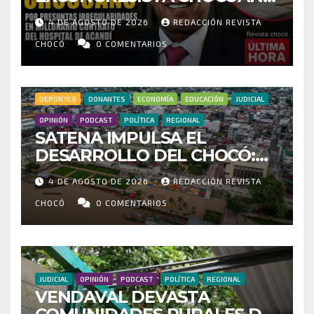
POR PRESUNTAS
4 DE AGOSTO DE 2026
REDACCIÓN REVISTA
IRREGULARIDADES EN
MILLONARIO CONTRATO DEL
CHOCÓ
0 COMENTARIOS
HOSPITAL DE ACANDÍ
DEPORTES
DONANTES
ECONOMÍA
EDUCACIÓN
JUDICIAL
OPINIÓN
PODCAST
POLÍTICA
REGIONAL
SATENA IMPULSA EL
DESARROLLO DEL CHOCÓ:
MÁS DE 35 MIL PASAJEROS
4 DE AGOSTO DE 2026
REDACCIÓN REVISTA
MOVILIZADOS Y NUEVAS
RUTAS FORTALECEN LA
CHOCÓ
0 COMENTARIOS
CONECTIVIDAD
JUDICIAL
OPINIÓN
PODCAST
POLÍTICA
REGIONAL
VENDAVAL DEVASTA