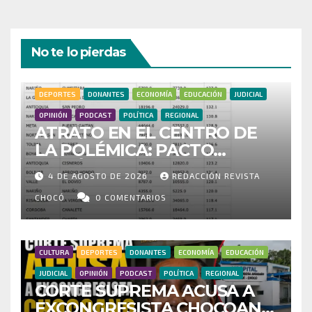
No te lo pierdas
DEPORTES
DONANTES
ECONOMÍA
EDUCACIÓN
JUDICIAL
OPINIÓN
PODCAST
POLÍTICA
REGIONAL
ATRATO EN EL CENTRO DE
LA POLÉMICA: PACTO
HISTÓRICO CUESTIONA
4 DE AGOSTO DE 2026
REDACCIÓN REVISTA
CENSO ELECTORAL Y PIDE
INVESTIGAR PRESUNTO
CHOCÓ
0 COMENTARIOS
FRAUDE
CULTURA
DEPORTES
DONANTES
ECONOMÍA
EDUCACIÓN
JUDICIAL
OPINIÓN
PODCAST
POLÍTICA
REGIONAL
CORTE SUPREMA ACUSA A
EXCONGRESISTA CHOCOANO