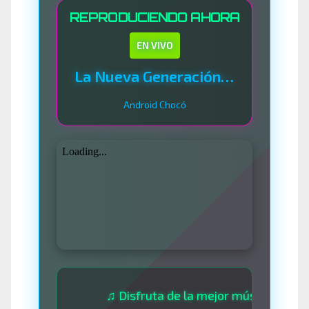
REPRODUCIENDO AHORA
EN VIVO
La Nueva Generación Del Sistema
Android Chocó
♫ Disfruta de la mejor música las 24 horas